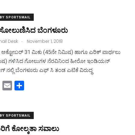
st
ai
ar
o
l
e
 BY SPORTSMAIL
d
ೆ ಸೋಲುಣಿಸಿದ ಬೆಂಗಳೂರು
o
.
ail Desk
n
November 1, 2018
 ಅಕ್ಟೋಬರ್ 31 ಮಿಕು (45ನೇ ನಿಮಿಷ) ಹಾಗೂ ಎರಿಕ್ ಪಾರ್ಥಲು
ಮಿಷ) ಗಳಿಸಿದ ಗೋಲುಗಳ ನೆರವಿನಿಂದ ಹೀರೋ ಇಂಡಿಯನ್
್ ನಲ್ಲಿ ಬೆಂಗಳೂರು ಎಫ್ ಸಿ ತಂಡ ಎಟಿಕೆ ವಿರುದ್ಧ
M
E
S
a
m
h
st
ai
ar
o
l
e
 BY SPORTSMAIL
d
ರಿಗೆ ಕೋಲ್ಕತಾ ಸವಾಲು
o