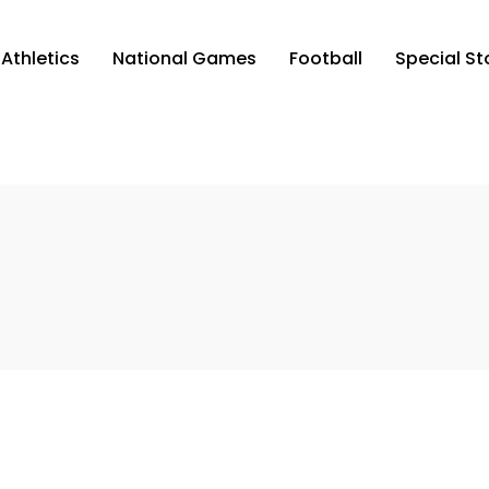
Athletics
National Games
Football
Special St