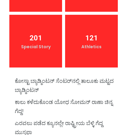
201
121
Special Story
Athletics
ಕೋಸ್ಟಾ ಬ್ಯಾಡ್ಮಿಂಟನ್‌ ಸೆಂಟರ್‌ನಲ್ಲಿ ತಾಲೂಕು ಮಟ್ಟದ
ಬ್ಯಾಡ್ಮಿಂಟನ್‌
ಕಾಲು ಕಳೆದುಕೊಂಡ ಯೋಧ ಸೋಮನ್ ರಾಣಾ ಚಿನ್ನ
ಗೆದ್ದ!
ಎರವಲು ಪಡೆದ ಕ್ಯೂನಲ್ಲೇ ರಾಷ್ಟ್ರೀಯ ಬೆಳ್ಳಿ ಗೆದ್ದ
ಮುಸ್ತಫಾ