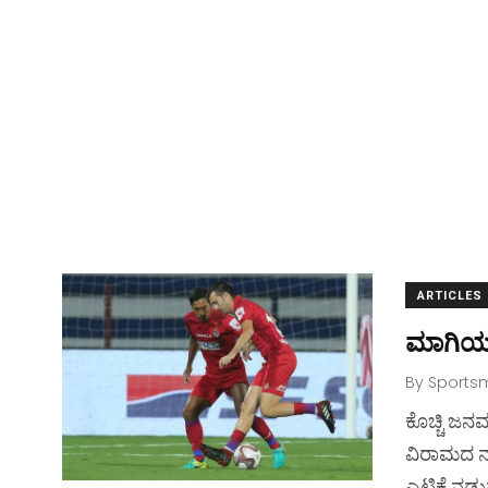
ARTICLES
ಮಾಗಿಯ 
By
Sportsm
2
2
2
ಕೊಚ್ಚಿ ಜನ
ವಿರಾಮದ ನಂ
Dessert
Breakfast
Basketba
ಎಟಿಕೆ ನಡ