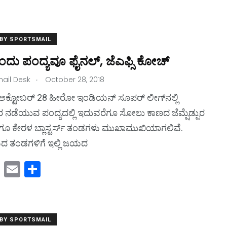
a
m
h
st
ai
ar
o
l
e
 BY SPORTSMAIL
d
ಂದು ಪಂದ್ಯವೂ ಫೈನಲ್, ಜೆಎಫ್ಸಿ ಕೋಚ್
o
.
ail Desk
n
October 28, 2018
ುರ, ಅಕ್ಟೋಬರ್ 28 ಹೀರೋ ಇಂಡಿಯನ್ ಸೂಪರ್ ಲೀಗ್‌ನಲ್ಲಿ
ಡೆಯುವ ಪಂದ್ಯದಲ್ಲಿ ಇದುವರೆಗೂ ಸೋಲು ಕಾಣದ ಜೆಮ್ಷೆಡ್ಪುರ
ಗೂ ಕೇರಳ ಬ್ಲಾಸ್ಟರ್ಸ್ ತಂಡಗಳು ಮುಖಾಮುಖಿಯಾಗಲಿವೆ.
 ತಂಡಗಳಿಗೆ ಇಲ್ಲಿ ಜಯದ
M
E
S
a
m
h
st
ai
ar
o
l
e
 BY SPORTSMAIL