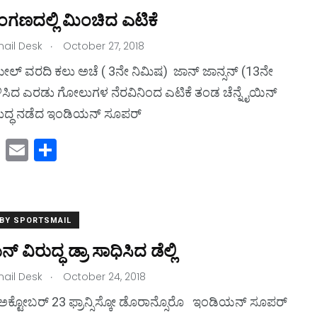
d
ಣದಲ್ಲಿ ಮಿಂಚಿದ ಎಟಿಕೆ
o
.
ail Desk
n
October 27, 2018
್ ಮೇಲ್ ವರದಿ ಕಲು ಅಚೆ ( 3ನೇ ನಿಮಿಷ) ಜಾನ್ ಜಾನ್ಸನ್ (13ನೇ
ಿಸಿದ ಎರಡು ಗೋಲುಗಳ ನೆರವಿನಿಂದ ಎಟಿಕೆ ತಂಡ ಚೆನ್ನೈಯಿನ್
ರುದ್ಧ ನಡೆದ ಇಂಡಿಯನ್ ಸೂಪರ್
M
E
S
a
m
h
st
ai
ar
o
l
e
 BY SPORTSMAIL
d
್ ವಿರುದ್ಧ ಡ್ರಾ ಸಾಧಿಸಿದ ಡೆಲ್ಲಿ
o
.
ail Desk
n
October 24, 2018
, ಅಕ್ಟೋಬರ್ 23 ಫ್ರಾನ್ಸಿಸ್ಕೋ ಡೊರಾನ್ಸೊರೊ ಇಂಡಿಯನ್ ಸೂಪರ್