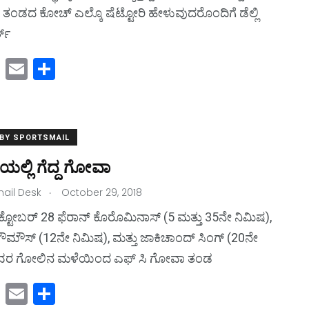
ತಂಡದ ಕೋಚ್ ಎಲ್ಕೊ ಷೆಟ್ಟೋರಿ ಹೇಳುವುದರೊಂದಿಗೆ ಡೆಲ್ಲಿ
ತ್
M
E
S
a
m
h
st
ai
ar
o
l
e
 BY SPORTSMAIL
d
ಯಲ್ಲಿ ಗೆದ್ದ ಗೋವಾ
o
.
ail Desk
n
October 29, 2018
ಟೋಬರ್ 28 ಫೆರಾನ್ ಕೊರೊಮಿನಾಸ್ (5 ಮತ್ತು 35ನೇ ನಿಮಿಷ),
ಮೌಸ್ (12ನೇ ನಿಮಿಷ), ಮತ್ತು ಜಾಕಿಚಾಂದ್ ಸಿಂಗ್ (20ನೇ
ಅವರ ಗೋಲಿನ ಮಳೆಯಿಂದ ಎಫ್ ಸಿ ಗೋವಾ ತಂಡ
M
E
S