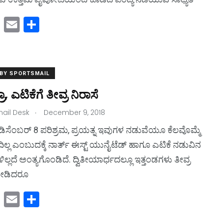
M
E
S
a
m
h
st
ai
ar
1
o
l
e
 BY SPORTSMAIL
s
Covid19
d
ರಾ, ಎಟಿಕೆಗೆ ತೀವ್ರ ನಿರಾಸೆ
o
.
ail Desk
n
December 9, 2018
ಡಿಸೆಂಬರ್ 8 ಪರಿಶ್ರಮ, ಪ್ರಯತ್ನ ಇವುಗಳ ನಡುವೆಯೂ ಕೆಲವೊಮ್ಮೆ
ಿಲ್ಲ ಎಂಬುದಕ್ಕೆ ನಾರ್ತ್ ಈಸ್ಟ್ ಯುನೈಟೆಡ್ ಹಾಗೂ ಎಟಿಕೆ ನಡುವಿನ
ಲ್ಲದೆ ಅಂತ್ಯಗೊಂಡಿದೆ. ದ್ವಿತೀಯಾರ್ಧದಲ್ಲೂ ಇತ್ತಂಡಗಳು ತೀವ್ರ
ನೀಡಿದರೂ
M
E
S
a
m
h