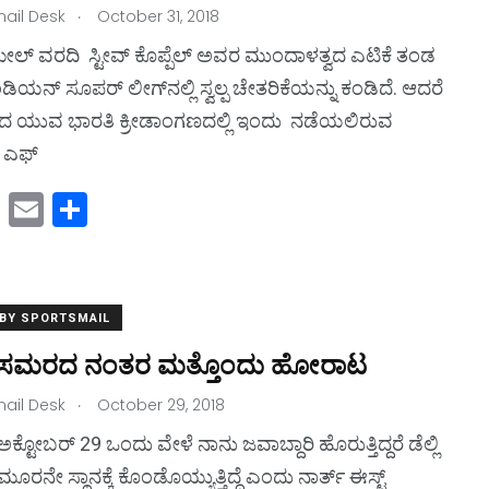
.
ail Desk
n
October 31, 2018
್ ಮೇಲ್ ವರದಿ ಸ್ಟೀವ್ ಕೊಪ್ಪೆಲ್ ಅವರ ಮುಂದಾಳತ್ವದ ಎಟಿಕೆ ತಂಡ
ಿಯನ್ ಸೂಪರ್ ಲೀಗ್‌ನಲ್ಲಿ ಸ್ವಲ್ಪ ಚೇತರಿಕೆಯನ್ನು ಕಂಡಿದೆ. ಆದರೆ
ದ ಯುವ ಭಾರತಿ ಕ್ರೀಡಾಂಗಣದಲ್ಲಿ ಇಂದು ನಡೆಯಲಿರುವ
 ಎಫ್
M
E
S
a
m
h
st
ai
ar
o
l
e
 BY SPORTSMAIL
d
 ಸಮರದ ನಂತರ ಮತ್ತೊಂದು ಹೋರಾಟ
o
.
ail Desk
n
October 29, 2018
 ಅಕ್ಟೋಬರ್ 29 ಒಂದು ವೇಳೆ ನಾನು ಜವಾಬ್ದಾರಿ ಹೊರುತ್ತಿದ್ದರೆ ಡೆಲ್ಲಿ
ೂರನೇ ಸ್ಥಾನಕ್ಕೆ ಕೊಂಡೊಯ್ಯುತ್ತಿದ್ದೆ ಎಂದು ನಾರ್ತ್ ಈಸ್ಟ್