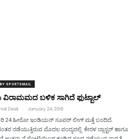
 BY SPORTSMAIL
ವಿರಾಮಮದ ಬಳಿಕ ಸಾಗಿದೆ ಫುಟ್ಬಾಲ್
.
ail Desk
January 24, 2019
2
1
ವರಿ 24 ಹೀರೋ ಇಂಡಿಯನ್ ಸೂಪರ್ ಲೀಗ್ ಮತ್ತೆ ಬಂದಿದೆ.
ತರ ನಡೆಯುತ್ತಿರುವ ಮೊದಲ ಪಂದ್ಯದಲ್ಲಿ ಕೇರಳ ಬ್ಲಾಸ್ಟರ್ ಹಾಗೂ
ll
Kambala
Dinner
ುವೆ ಉತ್ತಮ ಪೈಪೋಟಿಯಿಂದ ಕೂಡಿದ ಪಂದ್ಯ ನಡೆಯುವ ಸಾಧ್ಯತೆ