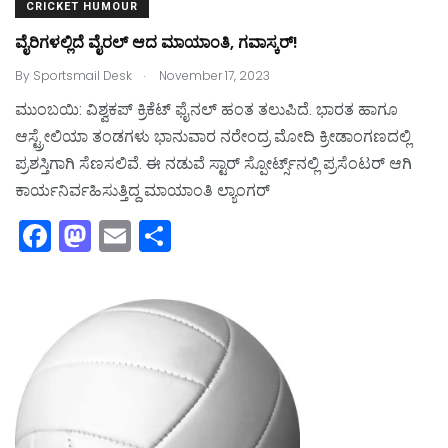
CRICKET HUMOUR
ವೈರಿಗಳಲ್ಲಿದೆ ವೈರಲ್‌ ಆದ ಮಾಯಾಂತಿ, ಗವಾಸ್ಕರ್‌!
.
By
Sportsmail Desk
November 17, 2023
ಮುಂಬಯಿ: ವಿಶ್ವಕಪ್‌ ಕ್ರಿಕೆಟ್‌ ಫೈನಲ್‌ ಹಂತ ತಲುಪಿದೆ. ಭಾರತ ಹಾಗೂ
ಆಸ್ಟ್ರೇಲಿಯಾ ತಂಡಗಳು ಭಾನುವಾರ ನರೇಂದ್ರ ಮೋದಿ ಕ್ರೀಡಾಂಗಣದಲ್ಲಿ
ಪ್ರಶಸ್ತಿಗಾಗಿ ಸೆಣಸಲಿವೆ. ಈ ನಡುವೆ ಸ್ಟಾರ್‌ ಸ್ಪೋರ್ಟ್ಸ್‌ನಲ್ಲಿ ಪ್ರಸೆಂಟರ್‌ ಆಗಿ
ಕಾರ್ಯನಿರ್ವಹಿಸುತ್ತಿದ್ದ ಮಾಯಾಂತಿ ಲ್ಯಾಂಗರ್‌
F
M
E
S
a
a
m
h
c
st
ai
ar
e
o
l
e
b
d
o
o
o
n