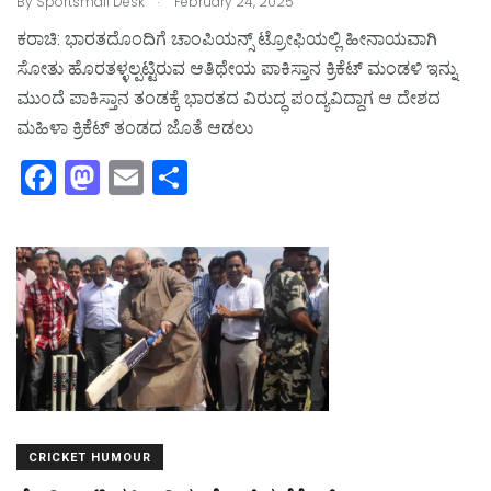
By
Sportsmail Desk
February 24, 2025
ಕರಾಚಿ: ಭಾರತದೊಂದಿಗೆ ಚಾಂಪಿಯನ್ಸ್‌ ಟ್ರೋಫಿಯಲ್ಲಿ ಹೀನಾಯವಾಗಿ
ಸೋತು ಹೊರತಳ್ಳಲ್ಪಟ್ಟಿರುವ ಆತಿಥೇಯ ಪಾಕಿಸ್ತಾನ ಕ್ರಿಕೆಟ್‌ ಮಂಡಳಿ ಇನ್ನು
ಮುಂದೆ ಪಾಕಿಸ್ತಾನ ತಂಡಕ್ಕೆ ಭಾರತದ ವಿರುದ್ಧ ಪಂದ್ಯವಿದ್ದಾಗ ಆ ದೇಶದ
ಮಹಿಳಾ ಕ್ರಿಕೆಟ್‌ ತಂಡದ ಜೊತೆ ಆಡಲು
F
M
E
S
a
a
m
h
c
st
ai
ar
e
o
l
e
b
d
o
o
o
n
k
CRICKET HUMOUR