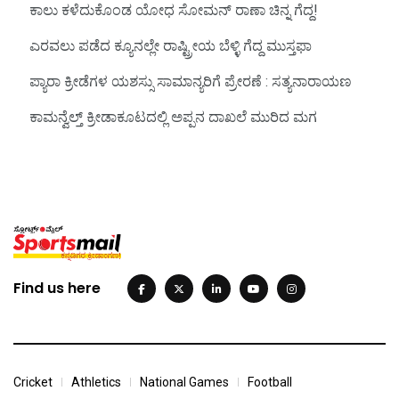
ಕಾಲು ಕಳೆದುಕೊಂಡ ಯೋಧ ಸೋಮನ್ ರಾಣಾ ಚಿನ್ನ ಗೆದ್ದ!
ಎರವಲು ಪಡೆದ ಕ್ಯೂನಲ್ಲೇ ರಾಷ್ಟ್ರೀಯ ಬೆಳ್ಳಿ ಗೆದ್ದ ಮುಸ್ತಫಾ
ಪ್ಯಾರಾ ಕ್ರೀಡೆಗಳ ಯಶಸ್ಸು ಸಾಮಾನ್ಯರಿಗೆ ಪ್ರೇರಣೆ : ಸತ್ಯನಾರಾಯಣ
ಕಾಮನ್ವೆಲ್ತ್‌ ಕ್ರೀಡಾಕೂಟದಲ್ಲಿ ಅಪ್ಪನ ದಾಖಲೆ ಮುರಿದ ಮಗ
Find us here
Cricket
Athletics
National Games
Football