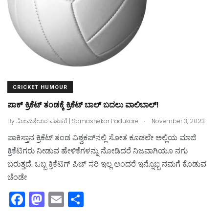
k
CRICKET HUMOUR
ಪಾಕ್‌ ಕ್ರಿಕೆಟ್‌ ತಂಡಕ್ಕೆ ಕ್ರಿಕೆಟ್‌ ಬಾಲ್‌ ಬದಲು ವಾಲಿಬಾಲ್‌!
.
By
ಸೋಮಶೇಖರ ಪಡುಕರೆ | Somashekar Padukare
November 3, 2023
ಪಾಕಿಸ್ತಾನ ಕ್ರಿಕೆಟ್‌ ತಂಡ ವಿಶ್ವಕಪ್‌ನಲ್ಲಿ ಸೋತ ಕೂಡಲೇ ಅಲ್ಲಿಯ ಮಾಜಿ
ಕ್ರಿಕೆಟಿಗರು ನೀಡುವ ಹೇಳಿಕೆಗಳನ್ನು ನೋಡಿದರೆ ನಿಜವಾಗಿಯೂ ನಗು
ಬರುತ್ತದೆ. ಒಬ್ಬ ಕ್ರಿಕೆಟಿಗ್‌ ಪಿಚ್‌ ಸರಿ ಇಲ್ಲ ಅಂದರೆ ಇನ್ನೊಬ್ಬ ನಮಗೆ ಕೊಡುವ
ಚೆಂಡೇ
F
M
E
S
a
a
m
h