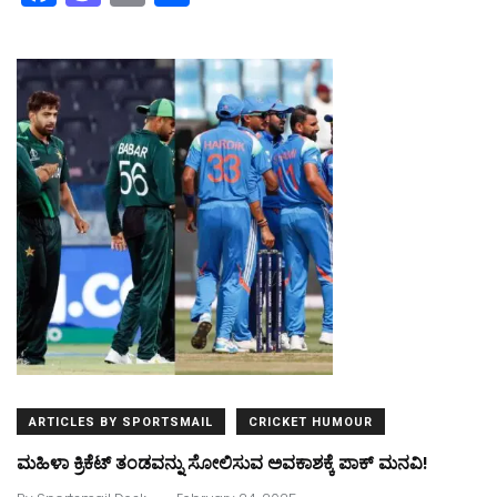
a
a
m
h
c
st
ai
ar
e
o
l
e
b
d
o
o
o
n
k
ARTICLES BY SPORTSMAIL
CRICKET HUMOUR
ಮಹಿಳಾ ಕ್ರಿಕೆಟ್‌ ತಂಡವನ್ನು ಸೋಲಿಸುವ ಅವಕಾಶಕ್ಕೆ ಪಾಕ್ ಮನವಿ!
.