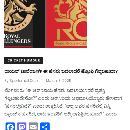
CRICKET HUMOUR
ರಾಯಲ್‌ ಚಾಲೆಂಜರ್ಸ್‌ ಈ ಹೆಸರು ಬದಲಾದರೆ ಟ್ರೋಫಿ ಗೆಲ್ಲಬಹುದಾ?
.
By
Sportsmail Desk
March 13, 2025
ಬೆಂಗಳೂರು: “ಈ ಆರ್‌ಸಿಬಿಯ ಹೆಸರು ಬದಲಾಯಿಸಿದರೆ ಪ್ರಶಸ್ತಿ
ಗೆಲ್ಲಬಹುದೇನೋ?” ಎಂದು ಆರ್‌ಸಿಬಿಯ ಅಭಿಮಾನಿಯೊಬ್ಬರು ಹೇಳಿದಾಗ
“ಹೆಸರಲ್ಲೇನಿದೆ?” ಎಂದು ಉತ್ತರಿಸಿದೆ. “ಅಲ್ಲ ಅವರ ಹೆಸರಿನಲ್ಲಿ ವಿಸ್ಕಿ
ಬ್ರಾಂಡ್‌ನ ಹೆಸರಿದೆ, ಅದೇ ಇರವರಿಗೆ ಅಡ್ಡಿ ಆಗುತ್ತಿರಬಹುದಾ?” ಎಂದು
F
M
E
S