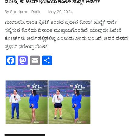
ಮೋದಿ, ಶಾ ಟೀಮ್‌ ಇಂಡಿಯಾ ಕೋಚ್‌ ಹುದ್ದೆಗೆ ಅರ್ಜಿ!?
.
By
Sportsmail Desk
May 29, 2024
ಮುಂಬಯಿ: ಭಾರತ ಕ್ರಿಕೆಟ್‌ ತಂಡದ ಪ್ರಧಾನ ಕೋಚ್‌ ಹುದ್ದೆಗೆ ಅರ್ಜಿ
ಸಲ್ಲಿಸುವ ಕೊನೆಯ ದಿನಾಂಕ ಮುಕ್ತಾಯಗೊಂಡಿದೆ. ಯಾವುದೇ ವಿದೇಶಿ
ಕೋಚ್‌ಗಳು ಅರ್ಜಿ ಸಲ್ಲಿಸಲಿಲ್ಲ ಎಂಬುದು ತಿಳಿದು ಬಂದಿದೆ. ಆದರೆ ದೇಶದ
ಪ್ರಧಾನಿ ನರೇಂದ್ರ ಮೋದಿ,
F
M
E
S
a
a
m
h
c
st
ai
ar
e
o
l
e
b
d
o
o
o
n
k