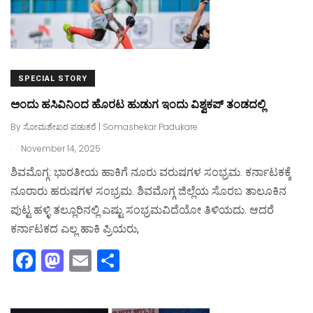
SPECIAL STORY
ಅಂದು ಹಸಿವಿನಿಂದ ಹೊರಟ ಹುಡುಗ ಇಂದು ವಿಶ್ವಕಪ್‌ ತಂಡದಲ್ಲಿ
By
ಸೋಮಶೇಖರ ಪಡುಕರೆ | Somashekar Padukare
.
November 14, 2025
ಶಿವಮೊಗ್ಗ: ಭಾರತೀಯ ಹಾಕಿಗೆ ನೂರು ವರುಷಗಳ ಸಂಭ್ರಮ. ಕರ್ನಾಟಕಕ್ಕೆ
ನೂರಾರು ಹರುಷಗಳ ಸಂಭ್ರಮ. ಶಿವಮೊಗ್ಗ ಜಿಲ್ಲೆಯ ಸೊರಬ ತಾಲೂಕಿನ
ಪುಟ್ಟ ಹಳ್ಳಿ ತಲ್ಲೂರಿನಲ್ಲಿ ಎಷ್ಟು ಸಂಭ್ರಮವಿದೆಯೋ ತಿಳಿಯದು. ಆದರೆ
ಕರ್ನಾಟಕದ ಎಲ್ಲ ಹಾಕಿ ಪ್ರಿಯರು,
F
M
E
S
a
a
m
h
c
st
ai
ar