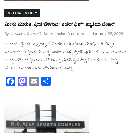
SPECIAL STORY
ಮೀನು ಮಾರುತ, ಕ್ರೀಡೆ ಬೆಳಗುವ “ಕಡಲ್‌ ಫಿಶ್‌” ಖ್ಯಾತಿಯ ಚೇತನ್‌
.
By
ಸೋಮಶೇಖರ ಪಡುಕರೆ | Somashekar Padukare
January 28, 2026
ಉಡುಪಿ: ಕ್ರೀಡೆಗೆ ಪ್ರೋತ್ಸಾಹ ನೀಡಲು ಹಣಕ್ಕಿಂತ ಮುಖ್ಯವಾಗಿ ಬದ್ಧತೆ
ಇರಬೇಕು. ಆ ಕ್ರೀಡೆಯ ಬಗ್ಗೆ ಕಾಳಜಿ ಮತ್ತು ಪ್ರೀತಿ ಇರಬೇಕು. ಹಣ ಮಾಡುವ
ಉದ್ದೇಶದಿಂದ ಕ್ರೀಡಾಕೂಟಗಳನ್ನು ನಡೆಸಿ ಕೈಸುಟ್ಟುಕೊಂಡವರೇ ಹೆಚ್ಚು.
ಹಲವರು ಪಲಾಯನವಾದಿಗಳಾದರೆ ಇನ್ನು
F
M
E
S
a
a
m
h
c
st
ai
ar
e
o
l
e
b
d
o
o