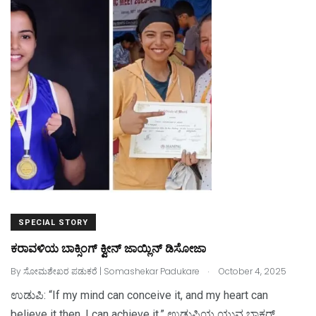
e
o
l
e
b
d
o
o
o
n
k
SPECIAL STORY
ಕರಾವಳಿಯ ಬಾಕ್ಸಿಂಗ್‌ ಕ್ವೀನ್‌ ಜಾಯ್ಲಿನ್‌ ಡಿಸೋಜಾ
.
By
ಸೋಮಶೇಖರ ಪಡುಕರೆ | Somashekar Padukare
October 4, 2025
ಉಡುಪಿ: “If my mind can conceive it, and my heart can
believe it then, I can achieve it,” ಉಡುಪಿಯ ಯುವ ಬಾಕ್ಸರ್‌