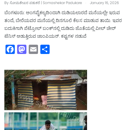
.
By
ಸೋಮಶೇಖರ ಪಡುಕರೆ | Somashekar Padukare
January 16, 2026
ಬೆಂಗಳೂರು: ಅಂಗವೈಕಲ್ಯದಿಂದಾಗಿ ದುಡಿಯಲಾರದೆ ಮನೆಯಲ್ಲೇ ಇರುವ
ತಂದೆ, ಬೇರೆಯವರ ಮನೆಯಲ್ಲಿ ದಿನಗೂಲಿ ಕೆಲಸ ಮಾಡುವ ತಾಯಿ. ಇವರ
ಬದುಕಿಗಾಗಿ ಪೆಟ್ರೋಲ್‌ ಬಂಕ್‌ನಲ್ಲಿ ದುಡಿದು ಜೊತೆಯಲ್ಲಿ ವೀಲ್‌ ಚೇರ್‌
ಟೆನಿಸ್‌ ಆಡುತ್ತಿರುವ ಚಾಂಪಿಯನ್‌. ಕಷ್ಟಗಳ ನಡುವೆ
F
M
E
S
a
a
m
h
c
st
ai
ar
e
o
l
e
b
d
o
o
o
n
k