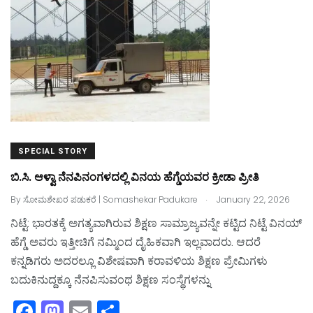
o
n
k
SPECIAL STORY
ಬಿ.ಸಿ. ಆಳ್ವಾ ನೆನಪಿನಂಗಳದಲ್ಲಿ ವಿನಯ ಹೆಗ್ಡೆಯವರ ಕ್ರೀಡಾ ಪ್ರೀತಿ
.
By
ಸೋಮಶೇಖರ ಪಡುಕರೆ | Somashekar Padukare
January 22, 2026
ನಿಟ್ಟೆ: ಭಾರತಕ್ಕೆ ಅಗತ್ಯವಾಗಿರುವ ಶಿಕ್ಷಣ ಸಾಮ್ರಾಜ್ಯವನ್ನೇ ಕಟ್ಟಿದ ನಿಟ್ಟೆ ವಿನಯ್‌
ಹೆಗ್ಡೆ ಅವರು ಇತ್ತೀಚಿಗೆ ನಮ್ಮಿಂದ ದೈಹಿಕವಾಗಿ ಇಲ್ಲವಾದರು. ಆದರೆ
ಕನ್ನಡಿಗರು ಅದರಲ್ಲೂ ವಿಶೇಷವಾಗಿ ಕರಾವಳಿಯ ಶಿಕ್ಷಣ ಪ್ರೇಮಿಗಳು
ಬದುಕಿನುದ್ದಕ್ಕೂ ನೆನಪಿಸುವಂಥ ಶಿಕ್ಷಣ ಸಂಸ್ಥೆಗಳನ್ನು
F
M
E
S