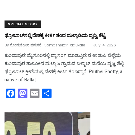
SPECIAL STORY
ಥ್ರೋಬಾಲ್‌ನಲ್ಲಿ ದೇಶಕ್ಕೆ ಕೀರ್ತಿ ತಂದ ಮಲ್ಯಾಡಿಯ ಪೃಥ್ವಿ ಶೆಟ್ಟಿ
.
By
ಸೋಮಶೇಖರ ಪಡುಕರೆ | Somashekar Padukare
July 14, 2026
ಕುಂದಾಪುರ: ಮೈಸೂರಿನಲ್ಲಿ ವ್ಯಾಸಂಗ ಮಾಡುತ್ತಿರುವ ಉಡುಪಿ ಜಿಲ್ಲೆಯ
ಕುಂದಾಪುರ ತಾಲೂಕಿನ ಮಲ್ಯಾಡಿ ಗ್ರಾಮದ ಬಳ್ಳಾಲ್‌ ಮನೆಯ ಪೃಥ್ವಿ ಶೆಟ್ಟಿ
ಥ್ರೋಬಾಲ್‌ ಕ್ರೀಡೆಯಲ್ಲಿ ದೇಶಕ್ಕೆ ಕೀರ್ತಿ ತಂದಿದ್ದಾರೆ. Pruthvi Shetty, a
native of Ballal,
F
M
E
S
a
a
m
h
c
st
ai
ar
e
o
l
e
b
d