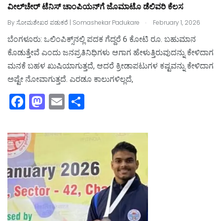
ವೀಲ್‌ಚೇರ್‌ ಟೆನಿಸ್‌ ಚಾಂಪಿಯನ್‌ಗೆ ಜೊಮಾಟೊ ಡೆಲಿವರಿ ಕೆಲಸ
.
By
ಸೋಮಶೇಖರ ಪಡುಕರೆ | Somashekar Padukare
February 1, 2026
ಬೆಂಗಳೂರು: ಒಲಿಂಪಿಕ್ಸ್‌ನಲ್ಲಿ ಪದಕ ಗೆದ್ದರೆ 6 ಕೋಟಿ ರೂ. ಬಹುಮಾನ
ಕೊಡುತ್ತೇವೆ ಎಂದು ಜನಪ್ರತಿನಿಧಿಗಳು ಆಗಾಗ ಹೇಳುತ್ತಿರುವುದನ್ನು ಕೇಳಿದಾಗ
ಮನಕೆ ಬಹಳ ಖುಷಿಯಾಗುತ್ತದೆ, ಆದರೆ ಕ್ರೀಡಾಪಟುಗಳ ಕಷ್ಟವನ್ನು ಕೇಳಿದಾಗ
ಅಷ್ಟೇ ನೋವಾಗುತ್ತದೆ. ಎರಡೂ ಕಾಲುಗಳಿಲ್ಲದೆ,
F
M
E
S
a
a
m
h
c
st
ai
ar
e
o
l
e
b
d
o
o
o
n
k