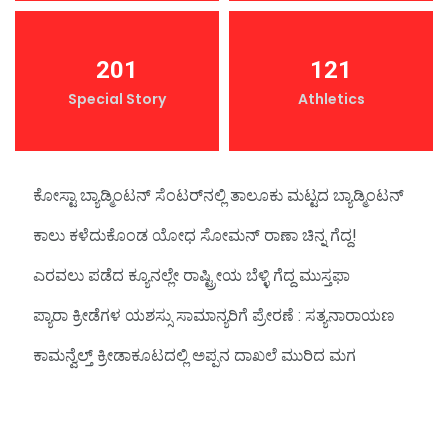
201
121
Special Story
Athletics
ಕೋಸ್ಟಾ ಬ್ಯಾಡ್ಮಿಂಟನ್‌ ಸೆಂಟರ್‌ನಲ್ಲಿ ತಾಲೂಕು ಮಟ್ಟದ ಬ್ಯಾಡ್ಮಿಂಟನ್‌
ಕಾಲು ಕಳೆದುಕೊಂಡ ಯೋಧ ಸೋಮನ್ ರಾಣಾ ಚಿನ್ನ ಗೆದ್ದ!
ಎರವಲು ಪಡೆದ ಕ್ಯೂನಲ್ಲೇ ರಾಷ್ಟ್ರೀಯ ಬೆಳ್ಳಿ ಗೆದ್ದ ಮುಸ್ತಫಾ
ಪ್ಯಾರಾ ಕ್ರೀಡೆಗಳ ಯಶಸ್ಸು ಸಾಮಾನ್ಯರಿಗೆ ಪ್ರೇರಣೆ : ಸತ್ಯನಾರಾಯಣ
ಕಾಮನ್ವೆಲ್ತ್‌ ಕ್ರೀಡಾಕೂಟದಲ್ಲಿ ಅಪ್ಪನ ದಾಖಲೆ ಮುರಿದ ಮಗ