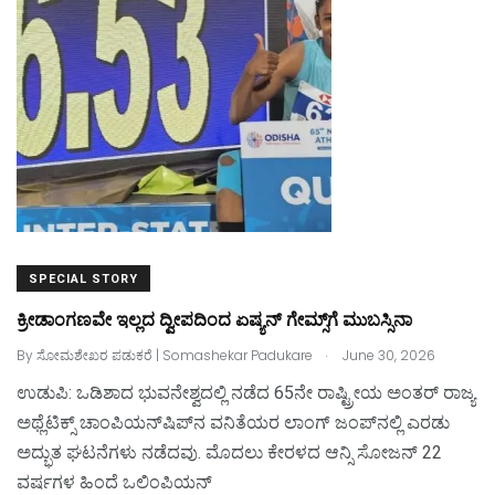
o
o
o
n
k
SPECIAL STORY
ಕ್ರೀಡಾಂಗಣವೇ ಇಲ್ಲದ ದ್ವೀಪದಿಂದ ಏಷ್ಯನ್‌ ಗೇಮ್ಸ್‌ಗೆ ಮುಬಸ್ಸಿನಾ
.
By
ಸೋಮಶೇಖರ ಪಡುಕರೆ | Somashekar Padukare
June 30, 2026
ಉಡುಪಿ: ಒಡಿಶಾದ ಭುವನೇಶ್ವದಲ್ಲಿ ನಡೆದ 65ನೇ ರಾಷ್ಟ್ರೀಯ ಅಂತರ್‌ ರಾಜ್ಯ
ಅಥ್ಲೆಟಿಕ್ಸ್‌ ಚಾಂಪಿಯನ್‌ಷಿಪ್‌ನ ವನಿತೆಯರ ಲಾಂಗ್ ಜಂಪ್‌ನಲ್ಲಿ ಎರಡು
ಅದ್ಭುತ ಘಟನೆಗಳು ನಡೆದವು. ಮೊದಲು ಕೇರಳದ ಆನ್ಸಿ ಸೋಜನ್‌ 22
ವರ್ಷಗಳ ಹಿಂದೆ ಒಲಿಂಪಿಯನ್‌