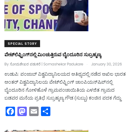
SPECIAL STORY
ವೇಟ್‌ಲಿಫ್ಟಿಂಗ್‌ನಲ್ಲಿ ಮಿಂಚುತ್ತಿರುವ ಬೈಂದೂರಿನ ಸುಬ್ರಹ್ಮಣ್ಯ
.
By
ಸೋಮಶೇಖರ ಪಡುಕರೆ | Somashekar Padukare
January 30, 2026
ಉಡುಪಿ: ಪಂಜಾಬ್‌ ವಿಶ್ವವಿದ್ಯಾನಿಲಯದ ಆತಿಥ್ಯದಲ್ಲಿ ನಡೆದ ಅಖಿಲ ಭಾರತ
ಅಂತರ್‌ ವಿಶ್ವವಿದ್ಯಾನಿಲಯ ವೇಟ್‌ಲಿಫ್ಟಿಂಗ್‌ ಚಾಂಪಿಯನ್‌ಷಿಪ್‌ನಲ್ಲಿ
ಬೈಂದೂರಿನ ಗೋಳಿಹೊಳೆ ಗ್ರಾಮಪಂಚಾಯಿತಿಯ ಎಳಜಿತ ಗ್ರಾಮದ
ಬಡವರ ಮನೆಯ ಪ್ರತಿಭೆ ಸುಬ್ರಹ್ಮಣ್ಯ ಗೌಡ (ಸುಬ್ಬು) ಕಂಚಿನ ಪದಕ ಗೆದ್ದು
F
M
E
S
a
a
m
h
c
st
ai
ar