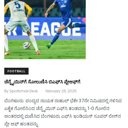
o
o
o
n
k
FOOTBALL
ಚೆನ್ನೈಯಿನ್‌ಗೆ ಸೋಲುಣಿಸಿ ಬಿಎಫ್‌ಸಿ ಪ್ಲೇಆಫ್‌ಗೆ
.
By
Sportsmail Desk
February 25, 2025
ಬೆಂಗಳೂರು: ಪಂದ್ಯದ ನಾಯಕ ರಾಹುಲ್‌ ಭೆಕೇ 37ನೇ ನಿಮಿಷದಲ್ಲಿ ಗಳಿಸಿದ
ಏಕೈಕ ಗೋಲಿನಿಂದ ಚೆನ್ನೈಯಿನ್‌ ಎಫ್‌ಸಿ ತಂಡವನ್ನು 1-0 ಗೋಲಿನ
ಅಂತರದಲ್ಲಿ ಮಣಿಸಿದ ಬೆಂಗಳೂರು ಎಫ್‌ಸಿ ಇಂಡಿಯನ್‌ ಸೂಪರ್‌ ಲೀಗ್‌ನ
ಪ್ಲೇ ಆಫ್‌ ಹಂತವನ್ನು