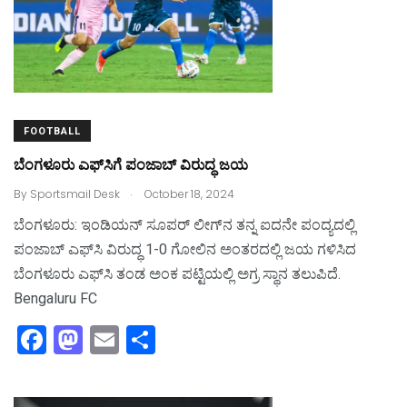
o
o
o
n
k
FOOTBALL
ಬೆಂಗಳೂರು ಎಫ್‌ಸಿಗೆ ಪಂಜಾಬ್‌ ವಿರುದ್ಧ ಜಯ
.
By
Sportsmail Desk
October 18, 2024
ಬೆಂಗಳೂರು: ಇಂಡಿಯನ್‌ ಸೂಪರ್‌ ಲೀಗ್‌ನ ತನ್ನ ಐದನೇ ಪಂದ್ಯದಲ್ಲಿ
ಪಂಜಾಬ್‌ ಎಫ್‌ಸಿ ವಿರುದ್ಧ 1-0 ಗೋಲಿನ ಅಂತರದಲ್ಲಿ ಜಯ ಗಳಿಸಿದ
ಬೆಂಗಳೂರು ಎಫ್‌ಸಿ ತಂಡ ಅಂಕ ಪಟ್ಟಿಯಲ್ಲಿ ಅಗ್ರ ಸ್ಥಾನ ತಲುಪಿದೆ.
Bengaluru FC
F
M
E
S
a
a
m
h
c
st
ai
ar