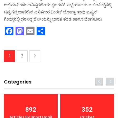
ಅಭಿಮಾನಿಗಳು ಅವಿಸ್ಮರಣೀಯ ಕ್ಷಣಗಳಿಗೆ ಸಾಕ್ಷಿಯಾದರು. ಒಲಿಂಪಿಕ್ಸ್‌ನಲ್ಲಿ
ಚಿನ್ನ ಗೆದ್ದ ಜಾವೆಲಿನ್‌ ಎಸೆತಗಾರ ನೀರಜ್‌ ಚೋಪ್ರಾ ತಾವು ಏಷ್ಯನ್‌
ಗೇಮ್ಸ್‌ನಲ್ಲಿ ಧರಿಸಿದ್ದ ಜೆರ್ಸಿಯನ್ನು ಭಾರತ ತಂಡ ಹಾಗೂ ಬೆಂಗಳೂರು
F
M
E
S
a
a
m
h
c
st
ai
ar
e
o
l
e
1
2
b
d
o
o
o
n
Categories
k
892
352
Articles By Sportsmail
Cricket