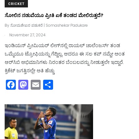
CRICKET
ಸೋಲಿನ ನಡುವೆಯೂ ಪ್ರೀತಿ ಏಕೆ ತಂಡದ ಮೇಲಿರುತ್ತದೆ?
By
ಸೋಮಶೇಖರ ಪಡುಕರೆ | Somashekar Padukare
.
November 27, 2024
ಇಂಡಿಯನ್‌ ಪ್ರೀಮಿಯರ್‌ ಲೀಗ್‌ನಲ್ಲಿ ರಾಯಲ್‌ ಚಾಲೆಂಜರ್ಸ್‌ ತಂಡ
ಒಮ್ಮೆಯೂ ಟ್ರೋಫಿಯನ್ನು ಗೆದ್ದಿಲ್ಲ, ಆದರೂ ಈ ಸಲ ಕಪ್‌ ನಮ್ದೇ ಅಂತ
ಆರ್‌ಸಿಬಿ ಅಭಿಮಾನಿಗಳು ನಿರಂತರ ಬೆಂಬಲವನ್ನು ನೀಡುತ್ತಲೇ ಇದ್ದಾರೆ.
ಕ್ರಿಕೆಟ್‌ ಜಗತ್ತಿನಲ್ಲೇ ಅತಿ ಹೆಚ್ಚು
F
M
E
S
a
a
m
h
c
st
ai
ar
e
o
l
e
b
d
o
o