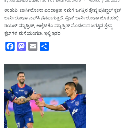
By
ಸೋಮಶೇಖರ ಪಡುಕರೆ | Somashekar Padukare
February 26, 2026
ಉಡುಪಿ: ಬಾರ್ಸಿಲೋನಾ ಎಂದಾಕ್ಷಣ ನಮಗೆ ಜಗತ್ತಿನ ಶ್ರೇಷ್ಠ ಫುಟ್ಬಾಲ್‌ ಕ್ಲಬ್‌
ಬಾರ್ಸಿಲೋನಾ ಎಫ್‌ಸಿ ನೆನಪಾಗುತ್ತದೆ. ಸ್ಪೇನ್‌ ಬಾರ್ಸಿಲೋನಾ ಜೊತೆಯಲ್ಲಿ
ರಿಯಲ್‌ ಮ್ಯಾಡ್ರಿಡ್‌, ಅಟ್ಲೆಟಿಕೊ ಮ್ಯಾಡ್ರಿಡ್‌ ಮೊದಲಾದ ಜಗತ್ತಿನ ಶ್ರೇಷ್ಠ
ಕ್ಲಬ್‌ಗಳ ಮನೆಯಂಗಣ. ಇಲ್ಲಿ ಇತರ
F
M
E
S
a
a
m
h
c
st
ai
ar
e
o
l
e
b
d
o
o
o
n
k