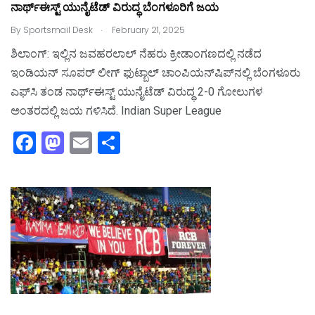
ನಾರ್ಥ್‌ಈಸ್ಟ್‌ ಯುನೈಟೆಡ್‌ ವಿರುದ್ಧ ಬೆಂಗಳೂರಿಗೆ ಜಯ
.
By
Sportsmail Desk
February 21, 2025
ಶಿಲಾಂಗ್‌: ಇಲ್ಲಿನ ಜವಹರಲಾಲ್‌ ನೆಹರು ಕ್ರೀಡಾಂಗಣದಲ್ಲಿ ನಡೆದ
ಇಂಡಿಯನ್‌ ಸೂಪರ್‌ ಲೀಗ್‌ ಫುಟ್ಬಾಲ್‌ ಚಾಂಪಿಯನ್‌ಷಿಪ್‌ನಲ್ಲಿ ಬೆಂಗಳೂರು
ಎಫ್‌ಸಿ ತಂಡ ನಾರ್ಥ್‌ಈಸ್ಟ್‌ ಯುನೈಟೆಡ್‌ ವಿರುದ್ಧ 2-0 ಗೋಲುಗಳ
ಅಂತರದಲ್ಲಿ ಜಯ ಗಳಿಸಿದೆ. Indian Super League
F
M
E
S
a
a
m
h
c
st
ai
ar
e
o
l
e
b
d
o
o
o
n
k