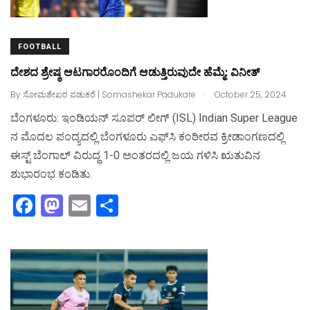
o
n
k
FOOTBALL
ದೇಶದ ಶ್ರೇಷ್ಠ ಆಟಗಾರರೊಂದಿಗೆ ಆಡುತ್ತಿರುವುದೇ ಹೆಮ್ಮೆ: ವಿನೀತ್‌
.
By
ಸೋಮಶೇಖರ ಪಡುಕರೆ | Somashekar Padukare
October 25, 2024
ಬೆಂಗಳೂರು:‌ ಇಂಡಿಯನ್‌ ಸೂಪರ್‌ ಲೀಗ್‌ (ISL) Indian Super League
ನ ಮೊದಲ ಪಂದ್ಯದಲ್ಲಿ ಬೆಂಗಳೂರು ಎಫ್‌ಸಿ ಕಂಠೀರವ ಕ್ರೀಡಾಂಗಣದಲ್ಲಿ
ಈಸ್ಟ್‌ ಬೆಂಗಾಲ್‌ ವಿರುದ್ಧ 1-0 ಅಂತರದಲ್ಲಿ ಜಯ ಗಳಿಸಿ ಋತುವಿನ
ಶುಭಾರಂಭ ಕಂಡಿತು.
F
M
E
S
a
a
m
h
c
st
ai
ar
e
o
l
e
b
d