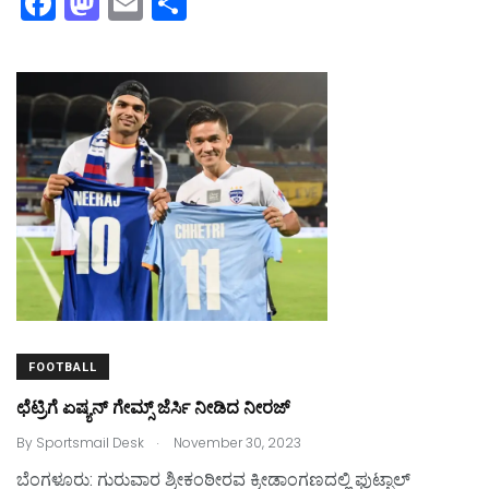
F
M
E
S
a
a
m
h
c
st
ai
ar
e
o
l
e
b
d
o
o
o
n
k
FOOTBALL
ಛೆಟ್ರಿಗೆ ಏಷ್ಯನ್‌ ಗೇಮ್ಸ್‌ ಜೆರ್ಸಿ ನೀಡಿದ ನೀರಜ್‌
.
By
Sportsmail Desk
November 30, 2023
ಬೆಂಗಳೂರು: ಗುರುವಾರ ಶ್ರೀಕಂಠೀರವ ಕ್ರೀಡಾಂಗಣದಲ್ಲಿ ಫುಟ್ಬಾಲ್‌