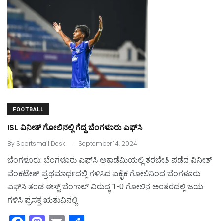
e
o
l
e
b
d
o
o
o
n
k
FOOTBALL
ISL ವಿನೀತ್‌ ಗೋಲಿನಲ್ಲಿ ಗೆದ್ದ ಬೆಂಗಳೂರು ಎಫ್‌ಸಿ
.
By
Sportsmail Desk
September 14, 2024
ಬೆಂಗಳೂರು: ಬೆಂಗಳೂರು ಎಫ್‌ಸಿ ಅಕಾಡೆಮಿಯಲ್ಲಿ ತರಬೇತಿ ಪಡೆದ ವಿನೀತ್‌
ವೆಂಕಟೇಶ್‌ ಪ್ರಥಮಾರ್ಧದಲ್ಲಿ ಗಳಿಸಿದ ಏಕೈಕ ಗೋಲಿನಿಂದ ಬೆಂಗಳೂರು
ಎಫ್‌ಸಿ ತಂಡ ಈಸ್ಟ್‌ ಬೆಂಗಾಲ್‌ ವಿರುದ್ಧ 1-0 ಗೋಲಿನ ಅಂತರದಲ್ಲಿ ಜಯ
ಗಳಿಸಿ ಪ್ರಸಕ್ತ ಋತುವಿನಲ್ಲಿ