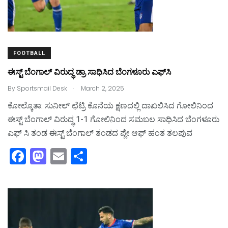
FOOTBALL
ಈಸ್ಟ್‌ ಬೆಂಗಾಲ್‌ ವಿರುದ್ಧ ಡ್ರಾ ಸಾಧಿಸಿದ ಬೆಂಗಳೂರು ಎಫ್‌ಸಿ
.
By
Sportsmail Desk
March 2, 2025
ಕೋಲ್ಕೊತಾ: ಸುನೀಲ್‌ ಛೆಟ್ರಿ ಕೊನೆಯ ಕ್ಷಣದಲ್ಲಿ ದಾಖಲಿಸಿದ ಗೋಲಿನಿಂದ
ಈಸ್ಟ್‌ ಬೆಂಗಾಲ್‌‌ ವಿರುದ್ಧ 1-1 ಗೋಲಿನಿಂದ ಸಮಬಲ ಸಾಧಿಸಿದ ಬೆಂಗಳೂರು
ಎಫ್‌ ಸಿ ತಂಡ ಈಸ್ಟ್‌ ಬೆಂಗಾಲ್‌ ತಂಡದ ಪ್ಲೇ ಆಫ್‌ ಹಂತ ತಲಪುವ
F
M
E
S
a
a
m
h
c
st
ai
ar
e
o
l
e
b
d