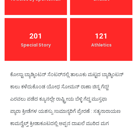
201
121
Special Story
Athletics
ಕೋಸ್ಟಾ ಬ್ಯಾಡ್ಮಿಂಟನ್‌ ಸೆಂಟರ್‌ನಲ್ಲಿ ತಾಲೂಕು ಮಟ್ಟದ ಬ್ಯಾಡ್ಮಿಂಟನ್‌
ಕಾಲು ಕಳೆದುಕೊಂಡ ಯೋಧ ಸೋಮನ್ ರಾಣಾ ಚಿನ್ನ ಗೆದ್ದ!
ಎರವಲು ಪಡೆದ ಕ್ಯೂನಲ್ಲೇ ರಾಷ್ಟ್ರೀಯ ಬೆಳ್ಳಿ ಗೆದ್ದ ಮುಸ್ತಫಾ
ಪ್ಯಾರಾ ಕ್ರೀಡೆಗಳ ಯಶಸ್ಸು ಸಾಮಾನ್ಯರಿಗೆ ಪ್ರೇರಣೆ : ಸತ್ಯನಾರಾಯಣ
ಕಾಮನ್ವೆಲ್ತ್‌ ಕ್ರೀಡಾಕೂಟದಲ್ಲಿ ಅಪ್ಪನ ದಾಖಲೆ ಮುರಿದ ಮಗ