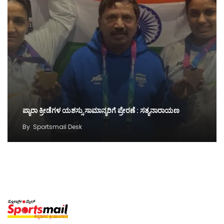
ಪ್ಯಾರಾ ಕ್ರೀಡೆಗಳ ಯಶಸ್ಸು ಸಾಮಾನ್ಯರಿಗೆ ಪ್ರೇರಣೆ : ಸತ್ಯನಾರಾಯಣ
By
Sportsmail Desk