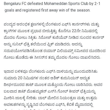
Bengaluru FC defeated Mohameddan Sports Club by 2-1
goals and registered first away win of the season.
ಪಂದ್ಯದ ಆರಂಭಿಕ ಕ್ಷಣಗಳಲ್ಲಿ ಬೆಂಗಳೂರ ಎಫ್‌ಸಿ ಕಾರ್ನರ್‌ಗಳು ಮತ್ತು
ಕ್ರಾಸ್‌ಗಳ ಮೂಲಕ ಪ್ರಭಾವ ಬೀರುತ್ತಿತ್ತು. ಕೊನೆಗೂ 22ನೇ ನಿಮಿಷದಲ್ಲಿ
ಮೊದಲ ಗೋಲು ಸಿಕ್ಕಿತು. ಸಿರೋಜ್ ಕುಜಿಯೆವ್ ನೀಡಿದ ಸುಂದರ ಕಾರ್ನರ್
ಅನ್ನು ಸುನಿಲ್ ಛೆತ್ರಿ ತಲೆಯಿಂದ ಫ್ಲಿಕ್ ಮಾಡಿದರು. ಅದನ್ನು
ಸದುಪಯೋಗಪಡಿಸಿಕೊಂಡ ರಯಾನ್ ವಿಲಿಯಮ್ಸ್ ಸಮೀಪದ ದೂರದಿಂದ
ಗೋಲು ಹೊಡೆದು ಈ ಸೀಸನ್‌ನ ತಮ್ಮ ಮೊದಲ ಗೋಲು ದಾಖಲಿಸಿದರು.
ಇದಾದ ಬಳಿಕವೂ ಬೆಂಗಳೂರು ಎಫ್‌ಸಿ ದಾಳಿಯನ್ನು ಮುಂದುವರಿಸಿತು.
ಸುಮಾರು 20 ನಿಮಿಷಗಳ ನಂತರ ಆಶಿಕ್ ಕುರುನಿಯನ್ ಅದ್ಭುತ
ದೀರ್ಘದೂರದ ಶಾಟ್ ಮೂಲಕ ಮತ್ತೊಂದು ಗೋಲು ಬಾರಿಸಿದರು. ಅವರ
ಬಲವಾದ ಶಾಟ್ ಮೊಹಮ್ಮಡನ್ ಎಸ್‌ಸಿ ಗೋಲ್ ಕೀಪರ್ ಛೆತ್ರಿಯನ್ನು
ಮೀರಿಸಿ ಜಾಲಕ್ಕೆ ಸೇರಿತು. ಬಾಲ್ ಮೇಲಿನ ನಿಯಂತ್ರಣ ಮತ್ತು ಉತ್ತಮ
ಅವಕಾಶಗಳನ್ನು ಸೃಷ್ಟಿಸಿದ ಬೆಂಗಳೂರ ಎಫ್‌ಸಿ, ಕೆಬಿಕೆ ಮೈದಾನದಲ್ಲಿ