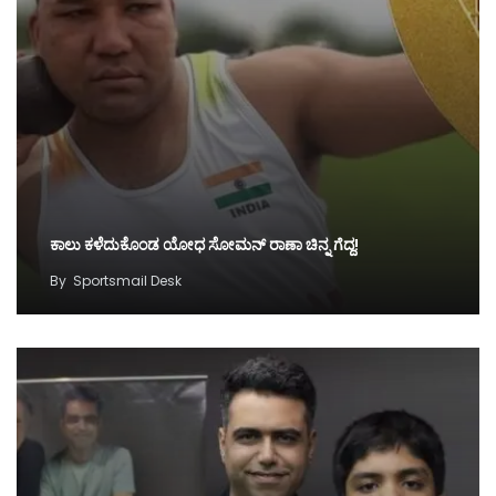
ಕಾಲು ಕಳೆದುಕೊಂಡ ಯೋಧ ಸೋಮನ್ ರಾಣಾ ಚಿನ್ನ ಗೆದ್ದ!
By
Sportsmail Desk