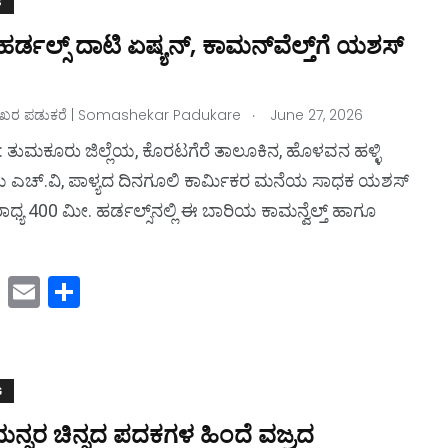
S
d
ರ್ಡಲ್ಸ್‌ ದಾಟಿ ಏಷ್ಯನ್‌, ಕಾಮನ್‌ವೆಲ್ತ್‌ಗೆ ಯಶಸ್‌
o
n
.
ರ ಪಡುಕರೆ | Somashekar Padukare
June 27, 2026
 ತುಮಕೂರು ಜಿಲ್ಲೆಯ, ಕೊರಟಗೆರೆ ತಾಲೂಕಿನ, ಹೊಳವನ ಹಳ್ಳಿ
ಚ್‌.ವಿ, ಪಾಳ್ಯದ ದಿನಗೂಲಿ ಕಾರ್ಮಿಕರ ಮನೆಯ ಸಾಧಕ ಯಶಸ್‌
ಾಧ್ಯ 400 ಮೀ. ಹರ್ಡಲ್ಸ್‌ನಲ್ಲಿ ಈ ಬಾರಿಯ ಕಾಮನ್ವೆಲ್ತ್‌ ಹಾಗೂ
M
E
S
a
m
h
st
ai
ar
o
l
e
G
d
ನ್ನರ ಚಿನ್ನದ ಪದಕಗಳ ಹಿಂದೆ ವಜ್ರದ