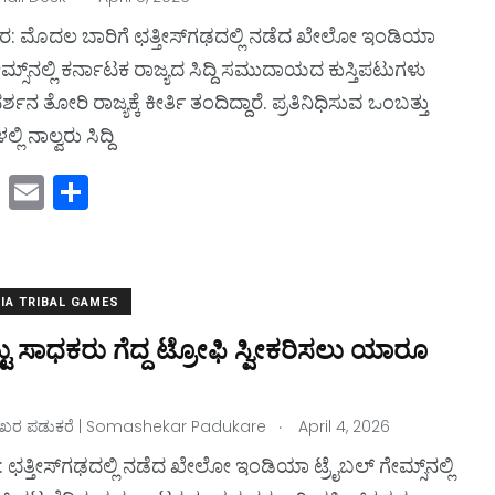
ರ: ಮೊದಲ ಬಾರಿಗೆ ಛತ್ತೀಸ್‌ಗಢದಲ್ಲಿ ನಡೆದ ಖೇಲೋ ಇಂಡಿಯಾ
ೇಮ್ಸ್‌ನಲ್ಲಿ ಕರ್ನಾಟಕ ರಾಜ್ಯದ ಸಿದ್ದಿ ಸಮುದಾಯದ ಕುಸ್ತಿಪಟುಗಳು
ರ್ಶನ ತೋರಿ ರಾಜ್ಯಕ್ಕೆ ಕೀರ್ತಿ ತಂದಿದ್ದಾರೆ. ಪ್ರತಿನಿಧಿಸುವ ಒಂಬತ್ತು
್ಲಿ ನಾಲ್ವರು ಸಿದ್ದಿ
M
E
S
a
m
h
st
ai
ar
o
l
e
IA TRIBAL GAMES
d
ು ಸಾಧಕರು ಗೆದ್ದ ಟ್ರೋಫಿ ಸ್ವೀಕರಿಸಲು ಯಾರೂ
o
n
.
ರ ಪಡುಕರೆ | Somashekar Padukare
April 4, 2026
 ಛತ್ತೀಸ್‌ಗಢದಲ್ಲಿ ನಡೆದ ಖೇಲೋ ಇಂಡಿಯಾ ಟ್ರೈಬಲ್‌ ಗೇಮ್ಸ್‌ನಲ್ಲಿ