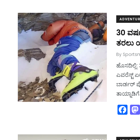
c
e
ADVENTUR
b
30 ವರ್
o
ತರಲು ಯ
o
k
By
Sportsm
ಹೊಸದಿಲ್ಲಿ
ಎವರೆಸ್ಟ್‌
ಬಾರ್ಡರ್‌
ತಾಯ್ನಾಡಿಗ
F
a
c
e