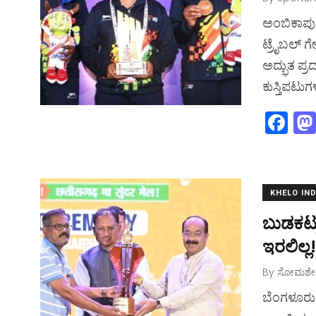
k
ಅಂಬಿಕಾಪು
ಟ್ರೈಬಲ್‌ ಗ
ಅದ್ಭುತ ಪ್ರದ
ಕುಸ್ತಿಪಟುಗಳಲ
F
a
c
e
KHELO IND
b
ಬುಡಕಟ್ಟ
o
ಇರಲಿಲ್ಲ!
o
k
By
ಸೋಮಶೇಖ
ಬೆಂಗಳೂರು: