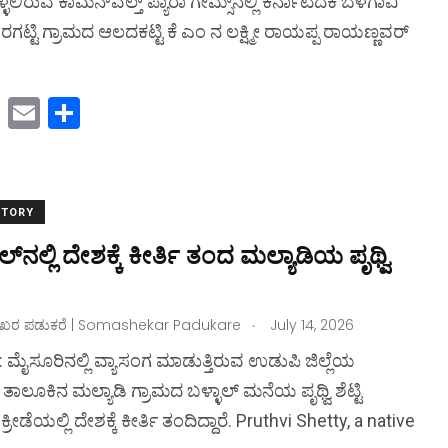
ಿರುವ ಕಾಮನ್‌ವೆಲ್ತ್‌ ಪ್ಯಾರಾ ಗೇಮ್ಸ್‌ನಲ್ಲಿ ಕರ್ನಾಟದಕ ಬೆಳಗಾವಿ
ಗಟ್ಟಿ ಗ್ರಾಮದ ಆಲದಕಟ್ಟಿ ಕೆ ಎಂ ನ ಲಕ್ಷ್ಮೀ ರಾಯಪ್ಪ ರಾಯಣ್ಣವರ್‌
M
E
S
1
a
m
h
s
Covid19
st
ai
ar
o
l
e
STORY
d
್‌ನಲ್ಲಿ ದೇಶಕ್ಕೆ ಕೀರ್ತಿ ತಂದ ಮಲ್ಯಾಡಿಯ ಪೃಥ್ವಿ
o
n
.
ರ ಪಡುಕರೆ | Somashekar Padukare
July 14, 2026
 ಮೈಸೂರಿನಲ್ಲಿ ವ್ಯಾಸಂಗ ಮಾಡುತ್ತಿರುವ ಉಡುಪಿ ಜಿಲ್ಲೆಯ
ಾಲೂಕಿನ ಮಲ್ಯಾಡಿ ಗ್ರಾಮದ ಬಳ್ಳಾಲ್‌ ಮನೆಯ ಪೃಥ್ವಿ ಶೆಟ್ಟಿ
್ರೀಡೆಯಲ್ಲಿ ದೇಶಕ್ಕೆ ಕೀರ್ತಿ ತಂದಿದ್ದಾರೆ. Pruthvi Shetty, a native