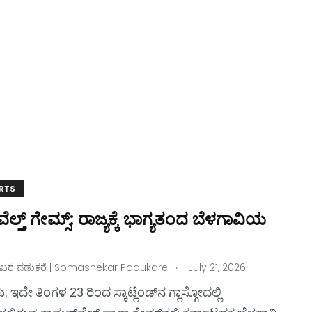
RTS
ಲ್ತ್‌ ಗೇಮ್ಸ್‌: ರಾಜ್ಯಕ್ಕೆ ಭಾಗ್ಯತಂದ ಬೆಳಗಾವಿಯ
.
ರ ಪಡುಕರೆ | Somashekar Padukare
July 21, 2026
2
1
ll
Kambala
Dinner
ಇದೇ ತಿಂಗಳ 23 ರಿಂದ ಸ್ಕಾಟ್ಲೆಂಡ್‌ನ ಗ್ಲಾಸ್ಗೋದಲ್ಲಿ