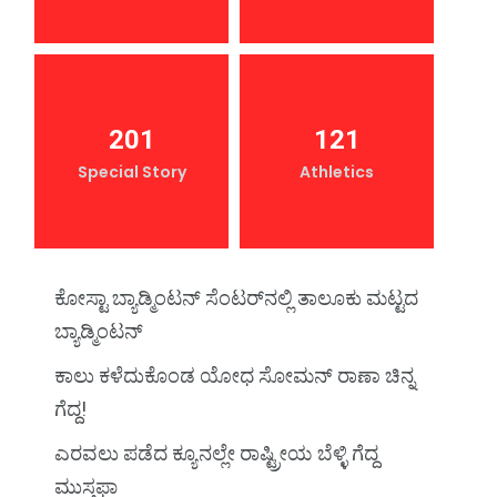
201
121
Special Story
Athletics
ಕೋಸ್ಟಾ ಬ್ಯಾಡ್ಮಿಂಟನ್‌ ಸೆಂಟರ್‌ನಲ್ಲಿ ತಾಲೂಕು ಮಟ್ಟದ
ಬ್ಯಾಡ್ಮಿಂಟನ್‌
ಕಾಲು ಕಳೆದುಕೊಂಡ ಯೋಧ ಸೋಮನ್ ರಾಣಾ ಚಿನ್ನ
ಗೆದ್ದ!
ಎರವಲು ಪಡೆದ ಕ್ಯೂನಲ್ಲೇ ರಾಷ್ಟ್ರೀಯ ಬೆಳ್ಳಿ ಗೆದ್ದ
ಮುಸ್ತಫಾ