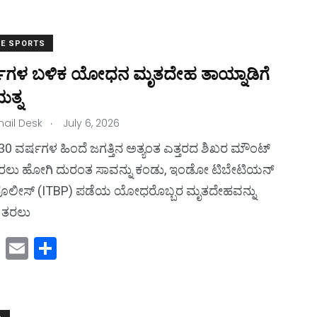
st
ai
ar
o
l
e
E SPORTS
d
ಷಗಳ ಬಳಿಕ ಯೋಧನ ಮೃತದೇಹ ತಾಯ್ನಾಡಿಗೆ
o
ತ್ನ
n
.
ail Desk
July 6, 2026
: 30 ವರ್ಷಗಳ ಹಿಂದೆ ಜಗತ್ತಿನ ಅತ್ಯಂತ ಎತ್ತರದ ಶಿಖರ ಮೌಂಟ್‌
 ಏರಲು ಹೋಗಿ ದುರಂತ ಸಾವನ್ನು ಕಂಡು, ಇಂಡೋ ಟಿಬೇಟಿಯನ್‌
 ಪೊಲೀಸ್‌ (ITBP) ಪಡೆಯ ಯೋಧರೊಬ್ಬರ ಮೃತದೇಹವನ್ನು
ೆ ತರಲು
M
E
S
a
m
h
st
ai
ar
o
l
e