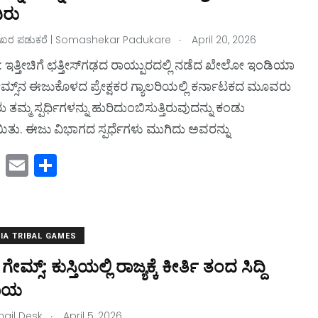
o
ಿರು
n
.
ರ ಪಡುಕರೆ | Somashekar Padukare
April 20, 2026
 ಇತ್ತೀಚಿಗೆ ಛತ್ತೀಸ್‌ಗಢದ ರಾಯ್ಪುರದಲ್ಲಿ ನಡೆದ ಖೇಲೋ ಇಂಡಿಯಾ
ಗೇಮ್ಸ್‌ನ ಈಜುಕೊಳದ ಪ್ರೇಕ್ಷಕರ ಗ್ಯಾಲರಿಯಲ್ಲಿ ಕರ್ನಾಟಕದ ಮೂವರು
ಮ್ಮ ಸ್ಪರ್ಧಿಗಳನ್ನು ಹುರಿದುಂಬಿಸುತ್ತಿರುವುದನ್ನು ಕಂಡು
ು. ಈಜು ವಿಭಾಗದ ಸ್ಪರ್ಧೆಗಳು ಮುಗಿದು ಅವರನ್ನು
M
E
S
a
m
h
st
ai
ar
o
l
e
IA TRIBAL GAMES
d
ಗೇಮ್ಸ್‌: ಕುಸ್ತಿಯಲ್ಲಿ ರಾಜ್ಯಕ್ಕೆ ಕೀರ್ತಿ ತಂದ ಸಿದ್ದಿ
o
ಾಯ
n
.
ail Desk
April 5, 2026