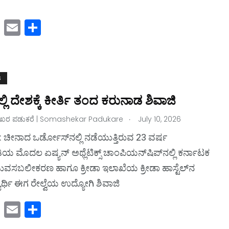
M
E
S
a
m
h
st
ai
ar
o
l
e
S
d
ಲಿ ದೇಶಕ್ಕೆ ಕೀರ್ತಿ ತಂದ ಕರುನಾಡ ಶಿವಾಜಿ
o
.
ರ ಪಡುಕರೆ | Somashekar Padukare
n
July 10, 2026
 ಚೀನಾದ ಒರ್ಡೋಸ್‌ನಲ್ಲಿ ನಡೆಯುತ್ತಿರುವ 23 ವರ್ಷ
ಮೊದಲ ಏಷ್ಯನ್‌ ಅಥ್ಲೆಟಿಕ್ಸ್‌ ಚಾಂಪಿಯನ್‌ಷಿಪ್‌ನಲ್ಲಿ ಕರ್ನಾಟಕ
ವಸಬಲೀಕರಣ ಹಾಗೂ ಕ್ರೀಡಾ ಇಲಾಖೆಯ ಕ್ರೀಡಾ ಹಾಸ್ಟೆಲ್‌ನ
ಾರ್ಥಿ ಈಗ ರೇಲ್ವೆಯ ಉದ್ಯೋಗಿ ಶಿವಾಜಿ
M
E
S
a
m
h