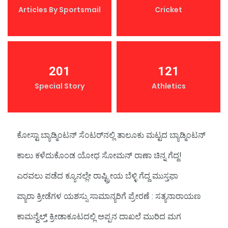
Articles By Sportsmail
Cricket
201
121
Special Story
Athletics
ಕೋಸ್ಟಾ ಬ್ಯಾಡ್ಮಿಂಟನ್‌ ಸೆಂಟರ್‌ನಲ್ಲಿ ತಾಲೂಕು ಮಟ್ಟದ ಬ್ಯಾಡ್ಮಿಂಟನ್‌
ಕಾಲು ಕಳೆದುಕೊಂಡ ಯೋಧ ಸೋಮನ್ ರಾಣಾ ಚಿನ್ನ ಗೆದ್ದ!
ಎರವಲು ಪಡೆದ ಕ್ಯೂನಲ್ಲೇ ರಾಷ್ಟ್ರೀಯ ಬೆಳ್ಳಿ ಗೆದ್ದ ಮುಸ್ತಫಾ
ಪ್ಯಾರಾ ಕ್ರೀಡೆಗಳ ಯಶಸ್ಸು ಸಾಮಾನ್ಯರಿಗೆ ಪ್ರೇರಣೆ : ಸತ್ಯನಾರಾಯಣ
ಕಾಮನ್ವೆಲ್ತ್‌ ಕ್ರೀಡಾಕೂಟದಲ್ಲಿ ಅಪ್ಪನ ದಾಖಲೆ ಮುರಿದ ಮಗ