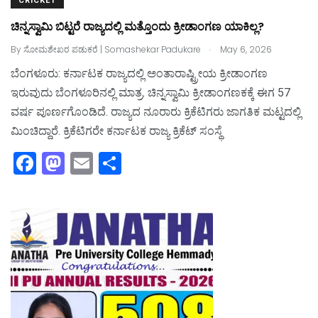
CRICKET
ಚಿನ್ನಸ್ವಾಮಿ ಬಿಟ್ಟರೆ ರಾಜ್ಯದಲ್ಲಿ ಮತ್ತೊಂದು ಕ್ರೀಡಾಂಗಣ ಯಾಕಿಲ್ಲ?
.
By
ಸೋಮಶೇಖರ ಪಡುಕರೆ | Somashekar Padukare
May 6, 2026
ಬೆಂಗಳೂರು: ಕರ್ನಾಟಕ ರಾಜ್ಯದಲ್ಲಿ ಅಂತಾರಾಷ್ಟ್ರೀಯ ಕ್ರೀಡಾಂಗಣ
ಇರುವುದು ಬೆಂಗಳೂರಿನಲ್ಲಿ ಮಾತ್ರ. ಚಿನ್ನಸ್ವಾಮಿ ಕ್ರೀಡಾಂಗಣಕಕ್ಕೆ ಈಗ 57
ವರ್ಷ ಪೂರ್ಣಗೊಂಡಿದೆ. ರಾಜ್ಯದ ನೂರಾರು ಕ್ರಿಕೆಟಿಗರು ಜಾಗತಿಕ ಮಟ್ಟದಲ್ಲಿ
ಮಿಂಚಿದ್ದಾರೆ. ಕ್ರಿಕೆಟಿಗರೇ ಕರ್ನಾಟಕ ರಾಜ್ಯ ಕ್ರಿಕೆಟ್‌ ಸಂಸ್ಥೆ
F
M
E
S
a
a
m
h
c
st
ai
ar
e
o
l
e
b
d
o
o
o
n