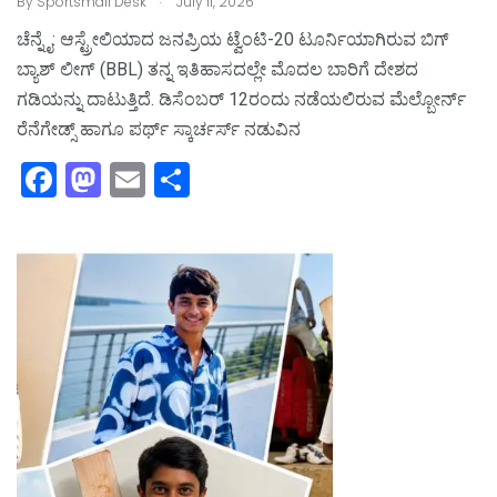
By
Sportsmail Desk
July 11, 2026
ಚೆನ್ನೈ: ಆಸ್ಟ್ರೇಲಿಯಾದ ಜನಪ್ರಿಯ ಟ್ವೆಂಟಿ-20 ಟೂರ್ನಿಯಾಗಿರುವ ಬಿಗ್
ಬ್ಯಾಶ್ ಲೀಗ್ (BBL) ತನ್ನ ಇತಿಹಾಸದಲ್ಲೇ ಮೊದಲ ಬಾರಿಗೆ ದೇಶದ
ಗಡಿಯನ್ನು ದಾಟುತ್ತಿದೆ. ಡಿಸೆಂಬರ್ 12ರಂದು ನಡೆಯಲಿರುವ ಮೆಲ್ಬೋರ್ನ್
ರೆನೆಗೇಡ್ಸ್ ಹಾಗೂ ಪರ್ಥ್ ಸ್ಕಾರ್ಚರ್ಸ್ ನಡುವಿನ
F
M
E
S
a
a
m
h
c
st
ai
ar
e
o
l
e
b
d
o
o
o
n
k