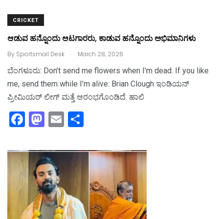
CRICKET
ಆಡುವ ಹನ್ನೊಂದು ಆಟಗಾರರು, ಕಾಡುವ ಹನ್ನೊಂದು ಅಭಿಮಾನಿಗಳು
.
By
Sportsmail Desk
March 28, 2026
ಬೆಂಗಳೂರು: Don’t send me flowers when I’m dead. If you like
me, send them while I’m alive: Brian Clough ಇಂಡಿಯನ್‌
ಪ್ರೀಮಿಯರ್‌ ಲೀಗ್‌ ಮತ್ತೆ ಆರಂಭಗೊಂಡಿದೆ. ಹಾಲಿ
F
M
E
S
a
a
m
h
c
st
ai
ar
e
o
l
e
b
d
o
o
o
n