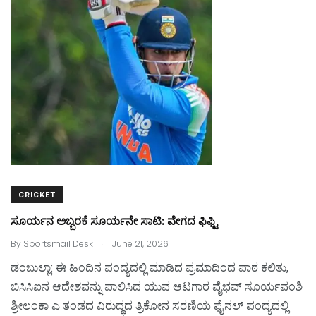
b
d
o
o
o
n
k
CRICKET
ಸೂರ್ಯನ ಅಬ್ಬರಕೆ ಸೂರ್ಯನೇ ಸಾಟಿ: ವೇಗದ ಫಿಫ್ಟಿ
.
By
Sportsmail Desk
June 21, 2026
ಡಂಬುಲ್ಲಾ: ಈ ಹಿಂದಿನ ಪಂದ್ಯದಲ್ಲಿ ಮಾಡಿದ ಪ್ರಮಾದಿಂದ ಪಾಠ ಕಲಿತು,
ಬಿಸಿಸಿಐನ ಆದೇಶವನ್ನು ಪಾಲಿಸಿದ ಯುವ ಆಟಗಾರ ವೈಭವ್‌ ಸೂರ್ಯವಂಶಿ
ಶ್ರೀಲಂಕಾ ಎ ತಂಡದ ವಿರುದ್ಧದ ತ್ರಿಕೋನ ಸರಣಿಯ ಫೈನಲ್‌ ಪಂದ್ಯದಲ್ಲಿ