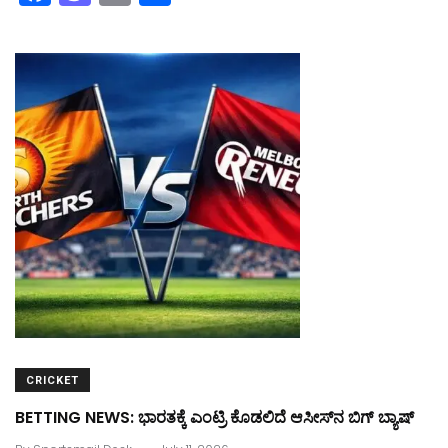
a
a
m
h
c
st
ai
ar
e
o
l
e
b
d
o
o
o
n
k
CRICKET
BETTING NEWS: ಭಾರತಕ್ಕೆ ಎಂಟ್ರಿ ಕೊಡಲಿದೆ ಆಸೀಸ್‌ನ ಬಿಗ್‌ ಬ್ಯಾಷ್‌
.