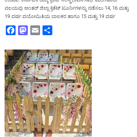
ವಲಯವು ಅಂತರ್‌ ಜಿಲ್ಲಾ ಕ್ರಿಕೆಟ್‌ ಟೂರ್ನಿಗಳನ್ನು ನಡೆಸಲು 14, 16 ಮತ್ತು
19 ವರ್ಷ ವಯೋಮಿತಿಯ ಬಾಲಕರ ಹಾಗೂ 15 ಮತ್ತು 19 ವರ್ಷ
F
M
E
S
a
a
m
h
c
st
ai
ar
e
o
l
e
b
d
o
o
o
n
k