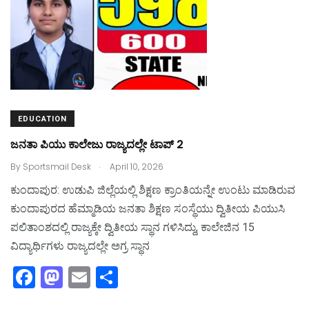
k
EDUCATION
ಜನತಾ ಪಿಯು ಕಾಲೇಜು ರಾಜ್ಯದಲ್ಲೇ ಟಾಪ್‌ 2
.
By
Sportsmail Desk
April 10, 2026
ಕುಂದಾಪುರ: ಉಡುಪಿ ಜಿಲ್ಲೆಯಲ್ಲಿ ಶಿಕ್ಷಣ ಕ್ರಾಂತಿಯನ್ನೇ ಉಂಟು ಮಾಡಿರುವ
ಕುಂದಾಪುರದ ಹೆಮ್ಮಾಡಿಯ ಜನತಾ ಶಿಕ್ಷಣ ಸಂಸ್ಥೆಯು ದ್ವಿತೀಯ ಪಿಯುಸಿ
ಪಲಿತಾಂಶದಲ್ಲಿ ರಾಜ್ಯಕ್ಕೇ ದ್ವಿತೀಯ ಸ್ಥಾನ ಗಳಿಸಿದ್ದು, ಕಾಲೇಜಿನ 15
ವಿದ್ಯಾರ್ಥಿಗಳು ರಾಜ್ಯದಲ್ಲೇ ಅಗ್ರ ಸ್ಥಾನ
F
M
E
S
a
a
m
h