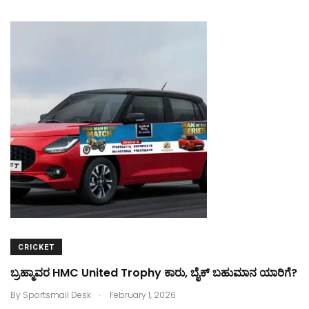
c
st
ai
ar
e
o
l
e
b
d
o
o
o
n
k
CRICKET
ಬ್ರಹ್ಮಾವರ HMC United Trophy ಕಾರು, ಬೈಕ್‌ ಬಹುಮಾನ ಯಾರಿಗೆ?
.
By
Sportsmail Desk
February 1, 2026