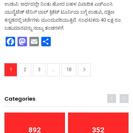
ಉಡುಪಿ: ಅರ್ಧದಲ್ಲೇ ನಿಂತು ಹೋದ ಬಹಳ ವಿವಾದಿತ ಎಚ್‌ಎಂಸಿ
ಯುನೈಟೆಡ್‌ ಟೆನಿಸ್‌ ಬಾಲ್‌ ಕ್ರಿಕೆಟ್‌ ಟೂರ್ನಿಯ ಬಗ್ಗೆ ಉಡುಪಿ, ದಕ್ಷಿಣ
ಕನ್ನಡದಲ್ಲಿ ಚರ್ಚೆಗಳು ಮುಂದುವರಿಯುತ್ತಿವೆ. ಸಂಘಟಕರು 40 ಲಕ್ಷ ರೂ.
ಬಹುಮಾನವನ್ನು ನಾಲ್ಕು ತಂಡಗಳಿಗೆ
F
M
E
S
a
a
m
h
c
st
ai
ar
e
o
l
e
1
2
3
...
18
b
d
o
o
o
n
Categories
k
892
352