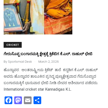
k
CRICKET
ಗೇರುಸೊಪ್ಪ ಬಂಗಾರಮಕ್ಕಿ ಕ್ಷೇತ್ರಕ್ಕೆ ಕ್ರಿಕೆಟಿಗ ಕೆ.ಎಲ್. ರಾಹುಲ್ ಭೇಟಿ
.
By
Sportsmail Desk
March 2, 2026
ಹೊನ್ನಾವರ: ಅಂತರಾಷ್ಟ್ರೀಯ ಕ್ರಿಕೆಟ್ ತಾರೆ ಕನ್ನಡಿಗ ಕೆ.ಎಲ್. ರಾಹುಲ್
ಅವರು ಹೊನ್ನಾವರ ತಾಲೂಕಿನ ಪ್ರಸಿದ್ಧ ಪುಣ್ಯಕ್ಷೇತ್ರವಾದ ಗೆರುಸೊಪ್ಪಾದ
ಬಂಗಾರಮಕ್ಕಿಗೆ ಭಾನುವಾರ ಭೇಟಿ ನೀಡಿ ದೇವರ ಆಶೀರ್ವಾದ ಪಡೆದರು.
International cricket star Kannadigas K.L.
F
M
E
S
a
a
m
h