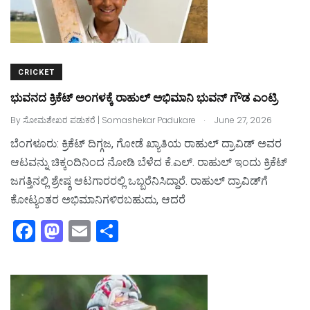
CRICKET
ಭುವನದ ಕ್ರಿಕೆಟ್‌ ಅಂಗಳಕ್ಕೆ ರಾಹುಲ್‌ ಅಭಿಮಾನಿ ಭುವನ್‌ ಗೌಡ ಎಂಟ್ರಿ
.
By
ಸೋಮಶೇಖರ ಪಡುಕರೆ | Somashekar Padukare
June 27, 2026
ಬೆಂಗಳೂರು: ಕ್ರಿಕೆಟ್‌ ದಿಗ್ಗಜ, ಗೋಡೆ ಖ್ಯಾತಿಯ ರಾಹುಲ್‌ ದ್ರಾವಿಡ್‌ ಅವರ
ಆಟವನ್ನು ಚಿಕ್ಕಂದಿನಿಂದ ನೋಡಿ ಬೆಳೆದ ಕೆ.ಎಲ್‌. ರಾಹುಲ್‌ ಇಂದು ಕ್ರಿಕೆಟ್‌
ಜಗತ್ತಿನಲ್ಲಿ ಶ್ರೇಷ್ಠ ಆಟಗಾರರಲ್ಲಿ ಒಬ್ಬರೆನಿಸಿದ್ದಾರೆ. ರಾಹುಲ್‌ ದ್ರಾವಿಡ್‌ಗೆ
ಕೋಟ್ಯಂತರ ಅಭಿಮಾನಿಗಳಿರಬಹುದು, ಆದರೆ
F
M
E
S
a
a
m
h
c
st
ai
ar
e
o
l
e