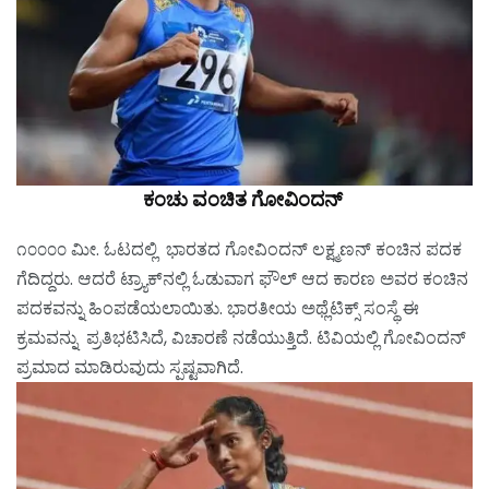
ಕಂಚು ವಂಚಿತ ಗೋವಿಂದನ್
೧೦೦೦೦ ಮೀ. ಓಟದಲ್ಲಿ ಭಾರತದ ಗೋವಿಂದನ್ ಲಕ್ಷ್ಮಣನ್ ಕಂಚಿನ ಪದಕ
ಗೆದಿದ್ದರು. ಆದರೆ ಟ್ರ್ಯಾಕ್‌ನಲ್ಲಿ ಓಡುವಾಗ ಫೌಲ್ ಆದ ಕಾರಣ ಅವರ ಕಂಚಿನ
ಪದಕವನ್ನು ಹಿಂಪಡೆಯಲಾಯಿತು. ಭಾರತೀಯ ಅಥ್ಲೆಟಿಕ್ಸ್ ಸಂಸ್ಥೆ ಈ
ಕ್ರಮವನ್ನು ಪ್ರತಿಭಟಿಸಿದೆ, ವಿಚಾರಣೆ ನಡೆಯುತ್ತಿದೆ. ಟಿವಿಯಲ್ಲಿ ಗೋವಿಂದನ್
ಪ್ರಮಾದ ಮಾಡಿರುವುದು ಸ್ಪಷ್ಟವಾಗಿದೆ.