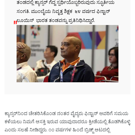
ತಂಡದಲ್ಲಿ ಕ್ಯಾನ್ಸರ್ ಗೆದ್ದ ಸ್ಪರ್ಧಿಯೊಬ್ಬರಿರುವುದು ಸ್ಫೂರ್ತಿಯ
ಸಂಗತಿ. ಮುಂಬೈಯ ನಿವೃತ್ತ ಶಿಕ್ಷಕ ೬೪ ವರ್ಷದ ಫಿನ್ಟಾನ್
ಲೂಯಿಸ್ ಭಾರತ ತಂಡವನ್ನು ಪ್ರತಿನಿಧಿಸಿದ್ದಾರೆ.
ಕ್ಯಾನ್ಸರ್‌ನಿಂದ ಚೇತರಿಸಿಕೊಂಡ ನಂತರ ವೈದ್ಯರು ಫಿನ್ಟಾನ್ ಅವರಿಗೆ ಸಮಯ
ಕಳೆಯಲು ನಿಮಗೆ ಆಸಕ್ತಿ ಇರುವ ಯಾವುದಾದರೂ ಕ್ರೀಡೆಯಲ್ಲಿ ತೊಡಗಿಕೊಳ್ಳಿ
ಎಂದು ಸಲಹೆ ನೀಡಿದ್ದರು. ೧೦ ವರ್ಷಗಳ ಹಿಂದೆ ಬ್ರಿಡ್ಜ್ ಆಟದಲ್ಲಿ