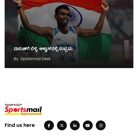
ದಾರುಣ್‌ಗೆ ಬೆಳ್ಳಿ, ಆಳ್ವಾಸ್‌ನಲ್ಲಿ ಸಂಭ್ರಮ
By
Sportsmail Desk
Find us here