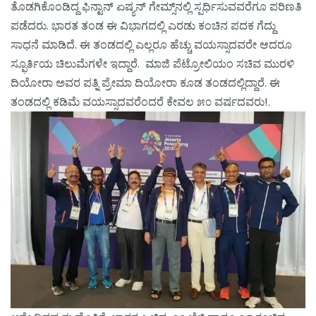
ತೊಡಗಿಕೊಂಡಿದ್ದ ಫಿನ್ಟಾನ್ ಏಷ್ಯನ್ ಗೇಮ್ಸ್‌ನಲ್ಲಿ ಸ್ಪರ್ಧಿಸುವವರೆಗೂ ಪರಿಣತಿ
ಪಡೆದರು. ಭಾರತ ತಂಡ ಈ ವಿಭಾಗದಲ್ಲಿ ಎರಡು ಕಂಚಿನ ಪದಕ ಗೆದ್ದು
ಸಾಧನೆ ಮಾಡಿದೆ. ಈ ತಂಡದಲ್ಲಿ ಎಲ್ಲರೂ ಹೆಚ್ಚು ವಯಸ್ಸಾದವರೇ ಆದರೂ
ಸ್ಫೂರ್ತಿಯ ಚಿಲುಮೆಗಳೇ ಇದ್ದಾರೆ. ಮಾಜಿ ಪೆಟ್ರೋಲಿಯಂ ಸಚಿವ ಮುರಳಿ
ದಿಯೋರಾ ಅವರ ಪತ್ನಿ ಪ್ರೇಮಾ ದಿಯೋರಾ ಕೂಡ ತಂಡದಲ್ಲಿದ್ದಾರೆ. ಈ
ತಂಡದಲ್ಲಿ ಕಡಿಮೆ ವಯಸ್ಸಾದವರೆಂದರೆ ಕೇವಲ ೫೦ ವರ್ಷದವರು!.