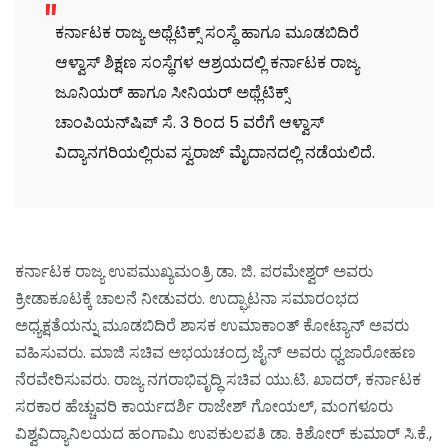
ಕರ್ನಾಟಕ ರಾಜ್ಯ ಅಥ್ಲೆಟಿಕ್ಸ್ ಸಂಸ್ಥೆ ಹಾಗೂ ಮೂಡಬಿದಿರೆ
ಆಳ್ವಾಸ್ ಶಿಕ್ಷಣ ಸಂಸ್ಥೆಗಳ ಆಶ್ರಯದಲ್ಲಿ ಕರ್ನಾಟಕ ರಾಜ್ಯ
ಜೂನಿಯರ್ ಹಾಗೂ ಸೀನಿಯರ್ ಅಥ್ಲೆಟಿಕ್ಸ್
ಚಾಂಪಿಯನ್‌ಷಿಪ್ ಸೆ. 3 ರಿಂದ 5 ವರೆಗೆ ಆಳ್ವಾಸ್
ವಿದ್ಯಾನಗರಿಯಲ್ಲಿರುವ ಸ್ವರಾಜ್ ಮೈದಾನದಲ್ಲಿ ನಡೆಯಲಿದೆ.
ಕರ್ನಾಟಕ ರಾಜ್ಯ ಉಪಮುಖ್ಯಮಂತ್ರಿ ಡಾ. ಜಿ. ಪರಮೇಶ್ವರ್ ಅವರು
ಕ್ರೀಡಾಕೂಟಕ್ಕೆ ಚಾಲನೆ ನೀಡುವರು. ಉದ್ಘಾಟನಾ ಸಮಾರಂಭದ
ಅಧ್ಯಕ್ಷತೆಯನ್ನು ಮೂಡಬಿದಿರೆ ಶಾಸಕ ಉಮಾಕಾಂತ್ ಕೋಟ್ಯಾನ್ ಅವರು
ವಹಿಸುವರು. ಮಾಜಿ ಸಚಿವ ಅಭಯಚಂದ್ರ ಜೈನ್ ಅವರು ಧ್ವಜಾರೋಹಣ
ನೆರವೇರಿಸುವರು. ರಾಜ್ಯ ನಗರಾಭಿವೃದ್ಧಿ ಸಚಿವ ಯು.ಟಿ. ಖಾದರ್, ಕರ್ನಾಟಕ
ಸರಕಾರ ಹೆಚ್ಚುವರಿ ಕಾರ್ಯದರ್ಶಿ ರಾಜೇಶ್ ಗೋಯಲ್, ಮಂಗಳೂರು
ವಿಶ್ವವಿದ್ಯಾನಿಲಯದ ಹಂಗಾಮಿ ಉಪಕುಲಪತಿ ಡಾ. ಕಿಶೋರ್ ಕುಮಾರ್ ಸಿ.ಕೆ.,