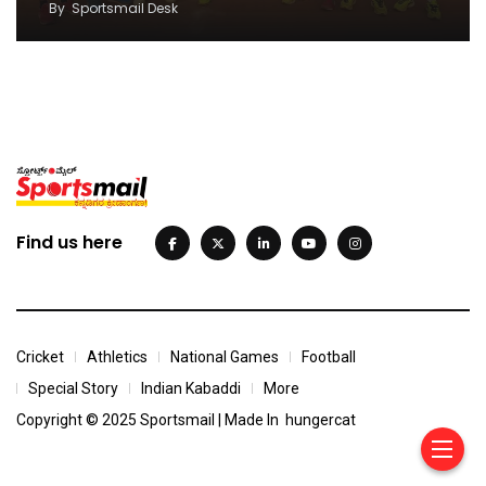
By
Sportsmail Desk
Find us here
Cricket
Athletics
National Games
Football
Special Story
Indian Kabaddi
More
Copyright © 2025 Sportsmail | Made In
hungercat