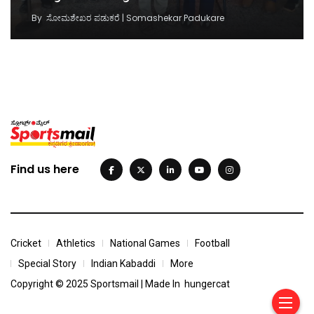
By
ಸೋಮಶೇಖರ ಪಡುಕರೆ | Somashekar Padukare
Find us here
Cricket
Athletics
National Games
Football
Special Story
Indian Kabaddi
More
Copyright © 2025 Sportsmail | Made In
hungercat