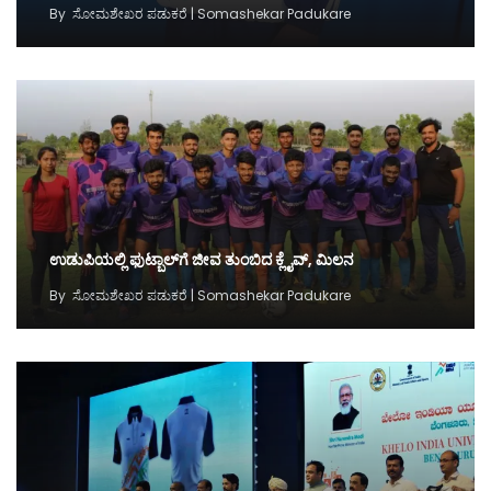
By
ಸೋಮಶೇಖರ ಪಡುಕರೆ | Somashekar Padukare
ಉಡುಪಿಯಲ್ಲಿ ಫುಟ್ಬಾಲ್‌ಗೆ ಜೀವ ತುಂಬಿದ ಕ್ಲೈವ್‌, ಮಿಲನ
By
ಸೋಮಶೇಖರ ಪಡುಕರೆ | Somashekar Padukare