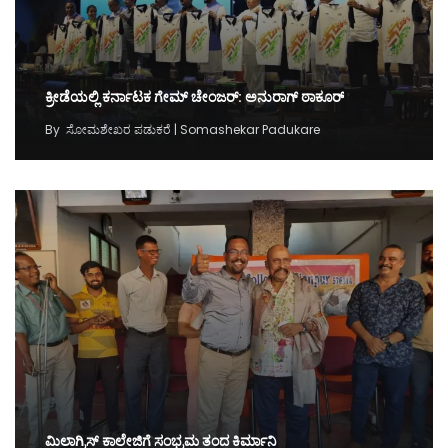
ಕ್ರೀಡೆಯಲ್ಲಿ ಕರ್ನಾಟಕ ಗೇಮ್‌ ಚೇಂಜರ್‌: ಅನುರಾಗ್‌ ಠಾಕೂರ್‌
By
ಸೋಮಶೇಖರ ಪಡುಕರೆ | Somashekar Padukare
ಮಿಲಾಗ್ರಿಸ್‌ ಕಾಲೇಜಿಗೆ ಸಂಭ್ರಮ ತಂದ ಕಿರ್ಮಾನಿ