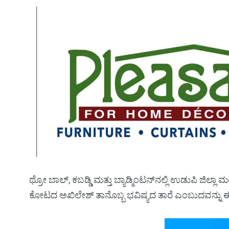
ಥ್ರೋ ಬಾಲ್‌, ಕಬಡ್ಡಿ ಮತ್ತು ಬ್ಯಾಡ್ಮಿಂಟನ್‌ನಲ್ಲಿ ಉಡುಪಿ ಜಿಲ್ಲಾ ಮಟ್
ಕೋಟದ ಅಖಿಲೇಶ್‌ ತಾನೊಬ್ಬ ಭವಿಷ್ಯದ ತಾರೆ ಎಂಬುದವನ್ನು ಈಗಾಗಲ