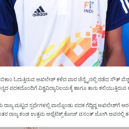
ಿಕಾಂ ಓದುತ್ತಿರುವ ಅಖಿಲೇಶ್‌ ಕಳೆದ ವಾರ ಚೆನ್ನೈನಲ್ಲಿ ನಡೆದ ಸೌತ್‌ ವೆಸ್ಟ್‌ 
ಿನ್ನದ ಪದಕದೊಂದಿಗೆ ವಿಶ್ವವಿದ್ಯಾನಿಲಯಕ್ಕೆ ಹಾಗೂ ತಾನು ಕಲಿಯುತ್ತಿರುವ ಕಾಲ
ಾಜ್ಯ ಮಟ್ಟದ ಸ್ಪರ್ಧೆಗಳಲ್ಲಿ ಪಾಲ್ಗೊಂಡು ಪದಕ ಗೆದ್ದಿದ್ದ ಅಖಿಲೇಶ್‌ಗೆ 
ರಾಜ್ಯ ಕಂಡ ಉತ್ತಮ ಅಥ್ಲೆಟಿಕ್ಸ್‌ ಕೋಚ್‌ ವಸಂತ್‌ ಜೋಗಿ ಅವರಲ್ಲಿ ತರಬ