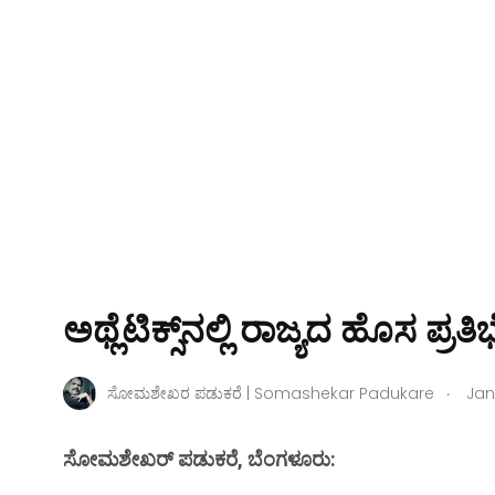
ಅಥ್ಲೆಟಿಕ್ಸ್‌ನಲ್ಲಿ ರಾಜ್ಯದ ಹೊಸ ಪ
.
ಸೋಮಶೇಖರ ಪಡುಕರೆ | Somashekar Padukare
Jan
ಸೋಮಶೇಖರ್‌ ಪಡುಕರೆ, ಬೆಂಗಳೂರು
: