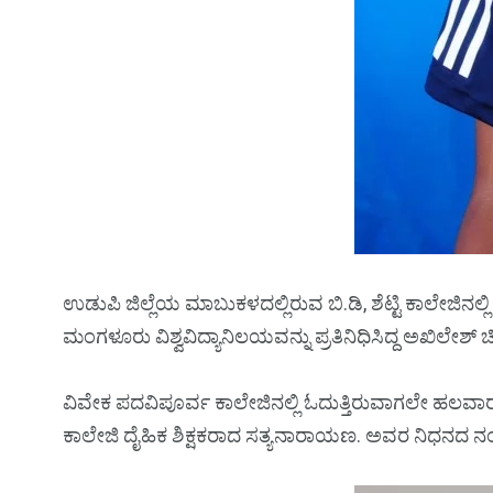
ಉಡುಪಿ ಜಿಲ್ಲೆಯ ಮಾಬುಕಳದಲ್ಲಿರುವ ಬಿ.ಡಿ, ಶೆಟ್ಟಿ ಕಾಲೇಜಿನಲ್ಲಿ ಬ
ಮಂಗಳೂರು ವಿಶ್ವವಿದ್ಯಾನಿಲಯವನ್ನು ಪ್ರತಿನಿಧಿಸಿದ್ದ ಅಖಿಲೇಶ್‌ ಚ
ವಿವೇಕ ಪದವಿಪೂರ್ವ ಕಾಲೇಜಿನಲ್ಲಿ ಓದುತ್ತಿರುವಾಗಲೇ ಹಲವಾರು ರ
ಕಾಲೇಜಿ ದೈಹಿಕ ಶಿಕ್ಷಕರಾದ ಸತ್ಯನಾರಾಯಣ. ಅವರ ನಿಧನದ ನಂತರ 