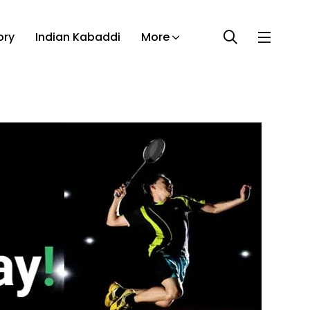
ory
Indian Kabaddi
More