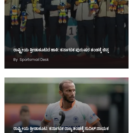
ರಾಷ್ಟ್ರೀಯ ಕ್ರೀಡಾಕೂಟದ ಹಾಕಿ: ಕರ್ನಾಟಕ ಪುರುಷರ ತಂಡಕ್ಕೆ ಚಿನ್ನ
By
Sportsmail Desk
ರಾಷ್ಟ್ರೀಯ ಕ್ರೀಡಾಕೂಟ: ಕರ್ನಾಟಕ ರಾಜ್ಯ ತಂಡಕ್ಕೆ ಸುನಿಲ್‌ ನಾಯಕ