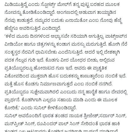
ಮಿಡಿಯುತ್ತಿದ್ದೆ ಎಂದು ಸ್ಪೋರ್ಟ್ಸ್ ಮೇಲ್‌ಗೆ ತನ್ನ ಪುಟ್ಟ ಬರಹದ ಮೂಲಕ
ನೋವನ್ನು ತೋಡಿಕೊಂಡಿದ್ದಾರೆ. ಅಂಗಣದಲ್ಲಿ ಆಡುವಾಗ ತಾಯ್ನಾಡಿನ
ನೆನಪು ಕಾಡುತ್ತದೆ. ನಮ್ಮವರ ಬದುಕು ಏನಾಯಿತೋ ಎಂಬ ನೋವು ಹೆಜ್ಜೆ
ಹೆಜ್ಜೆಗೂ ಆವರಿಸುತ್ತಿದೆ ಎಂದಿದ್ದಾರೆ.
’ಕಳೆದ ಮೂರು ದಿನಗಳಿಂದ ಅಭ್ಯಾಸವೇ ಸರಿಯಾಗಿ ಆಗುತ್ತಿಲ್ಲ. ವಾಟ್ಸ್‌ಅಪ್‌ನ
ವೀಡಿಯೋ ಹಾಗೂ ಚಿತ್ರಗಳನ್ನು ಕಂಡಾಗ ಮನಸ್ಸು ಮರುಗುತ್ತಿದೆ. ಹೋಗಿ ನೆರೆ
ಸಂತೃಸ್ತರ ನೆರವಿಗೆ ಧಾವಿಸಬೇಕು ಎಂದೆನಿಸುತ್ತಿದೆ. ಆದರೆ ಇಲ್ಲಿ ದೇಶಕ್ಕಾಗಿ
ಪದಕ ಗೆಲ್ಲುವ ಗುರಿ ಇದೆ. ಕೊಡಗು ವೀರ ಯೋಧರ ಬೀಡು, ಅಲ್ಲಿರುವ
ಪ್ರತಿಯೊಬ್ಬರಲ್ಲೂ ಹೋರಾಟದ ಗುಣ ಇದೆ. ಅವರು ಈ ಪ್ರಾಕೃತಿಕ
ವಿಕೋಪದಿಂದ ಮುಕ್ತರಾಗಿ ಹೊಸ ಬದುಕಕನ್ನು ಕಾಣುತ್ತಾರೆಂಬ ನಂಬಿಕೆ ಇದೆ.
ಮತ್ತೆ ಹೊಸ ಕೊಡಗು ನಿರ್ಮಾಣವಾಗುತ್ತದೆ ಎಂಬ ನಂಬಿಕೆ ನನಗಿದೆ.
ಪ್ರತಿಯೊಬ್ಬರೂ ಸುಕ್ಷೇಮವಾಗಿರಲಿ ಎಂಬುದು ನನ್ನ ಹಾರೈಕೆ ಹಾಗೂ ದೇವರಲ್ಲಿ
ಪ್ರಾರ್ಥನೆ. ಕೊಡಗಿಗಾಗಿ ಎಲ್ಲರೂ ಸಹಾಯ ಮಾಡಿ ಎಂದು ಈ ಮೂಲಕ
ಕೋರಿಕೆ,’ ಎಂದು ಸುನಿಲ್ ಕೇಳಿಕೊಂಡಿದ್ದಾರೆ.
ಸುನಿಲ್ ಅವರೊಂದಿಗೆ ಭಾರತ ತಂಡದ ನಾಯಕ ಶ್ರೀಜೇಶ್,ಸರ್ದಾರ್ ಸಿಂಗ್,
ಮನ್‌ಪ್ರೀತ್ ಸಿಂಗ್, ರೂಪಿಂದರ್ ಪಾಲ್ ಸಿಂಗ್ ಸೇರಿದಂತೆ ಭಾರತ ಹಾಕಿ
ತಂಡದ ಎಲ್ಲ ಆಟಗಾರರು ಕೊಡಗಿನ ಜನರಿಗಾಗಿ ಪ್ರಾರ್ಥನೆ ಮಾಡಿದ್ದಾರೆ.