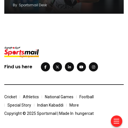
By
Sportsmail Desk
Find us here
Cricket
Athletics
National Games
Football
Special Story
Indian Kabaddi
More
Copyright © 2025 Sportsmail | Made In
hungercat