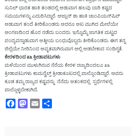
ಸುನಿಲ್ ಭಾರತ ಹಾಕಿ ತಂಡದಲ್ಲಿ ಆಡುವಾಗ ಹಲವು ಬಾರಿ ಕಷ್ಟದ
ಸಮಯಗಳನ್ನು ಎದುರಿಸಿದ್ದಾರೆ. ಅಜ್ಲಾನ್ ಶಾ ಹಾಕಿ ಚಾಂಪಿಯನ್‌ಷಿಪ್
ಆಡುವಾಗ ತಂದೆ ತೀರಿಕೊಂಡರು ಆದರೂ ಆಟ ಮುಗಿದ ಮೇಲೆಯೇ
ಅಂಗಣದಿಂದ ಹೊರ ನಡೆದು ಬಂದರು. ಇನ್ನೊಮ್ಮೆ ಜಾಗತಿಕ ಮಟ್ಟದ
ಪಂದ್ಯವನ್ನಾಡುವಾಗ ಆತ್ಮೀಯ ಬಂಧುವೊಬ್ಬರು ತೀರಿಕೊಂಡರು. ಈಗ ತನ್ನ
ಜಿಲ್ಲೆಯೇ ನೀರಿನಿಂದ ಆವೃತವಾಗಿರುವಾಗ ಅಲ್ಲಿ ಆಡಬೇಕಾದ ಸಂದಿಗ್ಧತೆ.
ಕೇರಳದಿಂದ ೩೬ ಕ್ರೀಡಾಪಟುಗಳು
ಮಳೆಯಿಂದ ಮುಳುಗಿರುವ ನೆರೆಯ ಕೇರಳ ರಾಜ್ಯದಿಂದಲೂ ೩೬
ಕ್ರೀಡಾಪಟುಗಳು ಕಾಮನ್ವೆಲ್ತ್ ಕ್ರೀಡಾಕೂಟದಲ್ಲಿ ಪಾಲ್ಗೊಂಡಿದ್ದಾರೆ. ಅವರು
ಕೂಡ ತಮ್ಮ ರಾಜ್ಯದ ಕಷ್ಟವನ್ನು ನೆನೆದು ಆತಂಕದಲ್ಲಿ ಸ್ಪರ್ಧೆಗಳಲ್ಲಿ
ಪಾಲ್ಗೊಳ್ಳಬೇಕಾಗಿದೆ.
Facebook
Mastodon
Email
Share