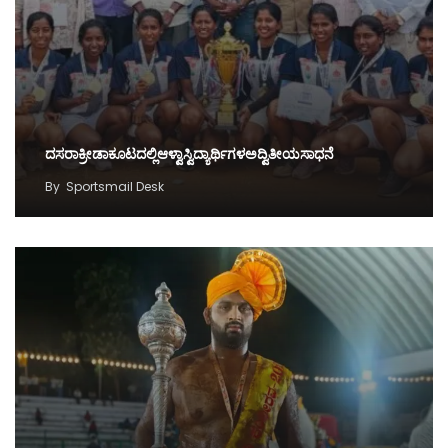
ದಸರಾಕ್ರೀಡಾಕೂಟದಲ್ಲಿಆಳ್ವಾಸ್ವಿದ್ಯಾರ್ಥಿಗಳಅದ್ವಿತೀಯಸಾಧನೆ
By
Sportsmail Desk