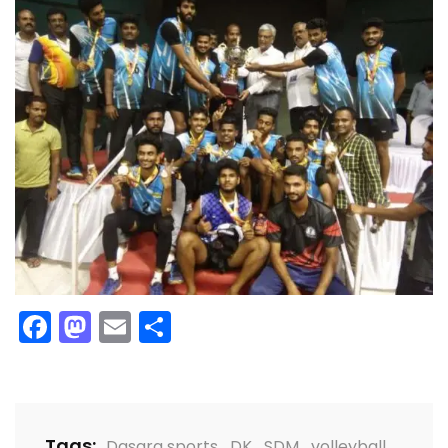
Facebook
Mastodon
Email
Share
Tags:
Dasara sports
,
DK
,
SDM
,
volleyball