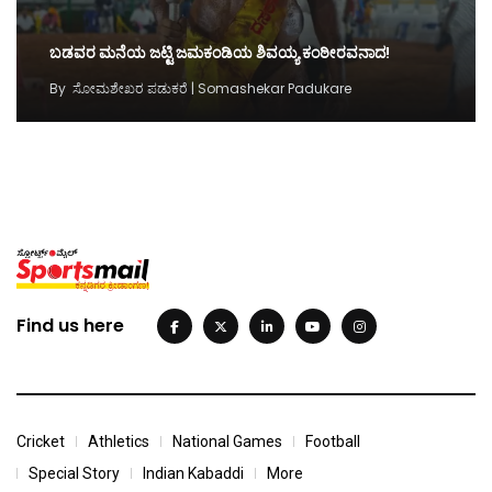
ಬಡವರ ಮನೆಯ ಜಟ್ಟಿ ಜಮಕಂಡಿಯ ಶಿವಯ್ಯ ಕಂಠೀರವನಾದ!
By
ಸೋಮಶೇಖರ ಪಡುಕರೆ | Somashekar Padukare
Find us here
Cricket
Athletics
National Games
Football
Special Story
Indian Kabaddi
More