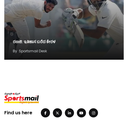
ರಣಜಿ: ಇತಿಹಾಸ ಬರೆದ ಕೇರಳ
By
Sportsmail Desk
Find us here