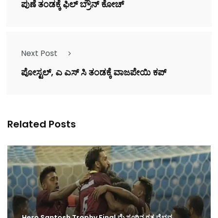
ಪುಣೆ ತಂಡಕ್ಕೆ ಫಿಲ್ ಬ್ರೌನ್ ಕೋಚ್
Next Post
ಪೋಸ್ಟಲ್, ಎ ಎಸ್ ಸಿ ತಂಡಕ್ಕೆ ವಾಜಪೇಯಿ ಕಪ್
Related Posts
Hero Santosh Trophy Final ಮೈಸೂರಿನ ಗತ ವೈಭವ