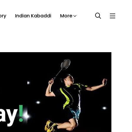
ory
Indian Kabaddi
More