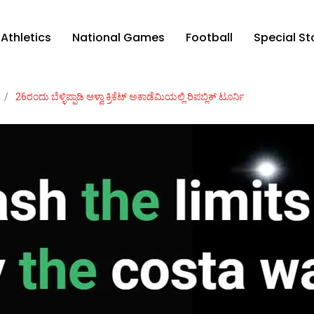
Athletics
National Games
Football
Special St
/
26ರಂದು ಬೆಳ್ಳಿಪ್ಪಾಡಿ ಆಳ್ವಾ ಕ್ರಿಕೆಟ್ ಅಕಾಡೆಮಿಯಲ್ಲಿ ರಿಪಬ್ಲಿಕ್ ಟೂರ್ನಿ