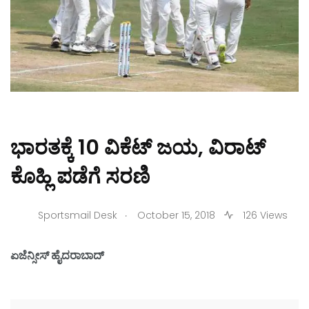
ಭಾರತಕ್ಕೆ 10 ವಿಕೆಟ್ ಜಯ, ವಿರಾಟ್
ಕೊಹ್ಲಿ ಪಡೆಗೆ ಸರಣಿ
.
Sportsmail Desk
October 15, 2018
126 Views
ಏಜೆನ್ಸೀಸ್ ಹೈದರಾಬಾದ್