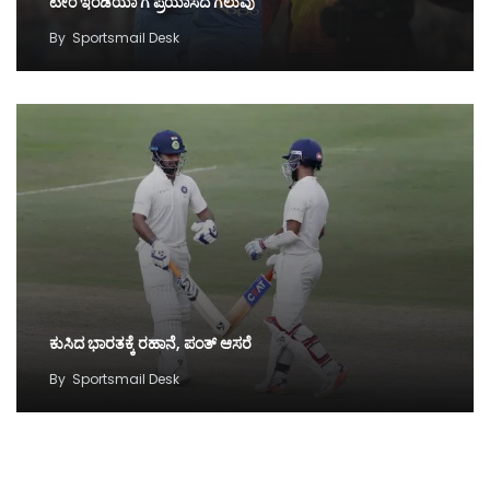
ಟೀಂ ಇಂಡಿಯಾ ಗೆ ಪ್ರಯಾಸದ ಗೆಲುವು
By
Sportsmail Desk
ಕುಸಿದ ಭಾರತಕ್ಕೆ ರಹಾನೆ, ಪಂತ್ ಆಸರೆ
By
Sportsmail Desk