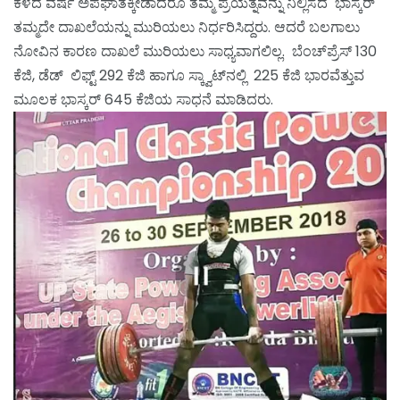
ಕಳೆದ ವರ್ಷ ಅಪಘಾತಕ್ಕೀಡಾದರೂ ತಮ್ಮ ಪ್ರಯತ್ನವನ್ನು ನಿಲ್ಲಿಸದ ಭಾಸ್ಕರ್
ತಮ್ಮದೇ ದಾಖಲೆಯನ್ನು ಮುರಿಯಲು ನಿರ್ಧರಿಸಿದ್ದರು. ಆದರೆ ಬಲಗಾಲು
ನೋವಿನ ಕಾರಣ ದಾಖಲೆ ಮುರಿಯಲು ಸಾಧ್ಯವಾಗಲಿಲ್ಲ. ಬೆಂಚ್‌ಪ್ರೆಸ್ 130
ಕೆಜಿ, ಡೆಡ್‌ ಲಿಫ್ಟ್ 292 ಕೆಜಿ ಹಾಗೂ ಸ್ಕ್ವಾಟ್‌ನಲ್ಲಿ 225 ಕೆಜಿ ಭಾರವೆತ್ತುವ
ಮೂಲಕ ಭಾಸ್ಕರ್ 645 ಕೆಜಿಯ ಸಾಧನೆ ಮಾಡಿದರು.