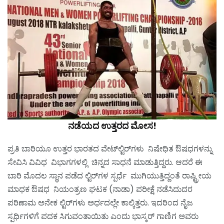
ನಡೆಯದ ಉತ್ತರದ ಮೋಸ!
ಪ್ರತಿ ಬಾರಿಯೂ ಉತ್ತರ ಭಾರತದ ವೇಟ್‌ಲ್ಟಿರ್‌ಗಳು ನಿಷೇಧಿತ ಔಷಧಗಳನ್ನು
ಸೇವಿಸಿ ವಿವಿಧ ವಿಭಾಗಗಳಲ್ಲಿ ಚಿನ್ನದ ಸಾಧನೆ ಮಾಡುತ್ತಿದ್ದರು. ಆದರೆ ಈ
ಬಾರಿ ಮೊದಲ ಸ್ಥಾನ ಪಡೆದ ಲ್ಟಿರ್‌ಗಳ ಸ್ಪರ್ಧೆ ಮುಗಿಯುತ್ತಿದ್ದಂತೆ ರಾಷ್ಟ್ರೀಯ
ಮಾಧಕ ಔಷಧ ನಿಯಂತ್ರಣ ಘಟಕ (ನಾಡಾ) ಪರೀಕ್ಷೆ ನಡೆಸಿದುದರ
ಪರಿಣಾಮ ಅನೇಕ ಲ್ಟಿರ್‌ಗಳು ಅರ್ಧದಲ್ಲೇ ಕಾಲ್ಕಿತ್ತರು. ಇದರಿಂದ ನೈಜ
ಸ್ಪರ್ಧಿಗಳಿಗೆ ಪದಕ ಸಿಗುವಂತಾಯಿತು ಎಂದು ಭಾಸ್ಕರ್ ಗಾಣಿಗ ಅವರು