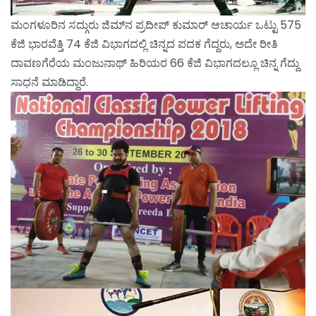
ಮಂಗಳೂರಿನ ಸದ್ಗುರು ಜಿಮ್‌ನ ಪ್ರದೀಪ್ ಕುಮಾರ್ ಆಚಾರ್ಯ ಒಟ್ಟು 575
ಕೆಜಿ ಭಾರವೆತ್ತಿ 74 ಕೆಜಿ ವಿಭಾಗದಲ್ಲಿ ಚಿನ್ನದ ಪದಕ ಗೆದ್ದರು, ಅದೇ ರೀತಿ
ದಾವಣಗೆರೆಯ ಮಂಜುನಾಥ್ ಹಿರಿಯರ 66 ಕೆಜಿ ವಿಭಾಗದಲ್ಲೂ ಚಿನ್ನ ಗೆದ್ದು
ಸಾಧನೆ ಮಾಡಿದ್ದಾರೆ.