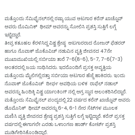
ಮತ್ತೊಂದು ಸೆಮಿಫೈನಲ್‍ನಲ್ಲಿ ರಷ್ಯಾ ಯುವ ಆಟಗಾರ ಕರೆನ್ ಖಾಚ್ನೊವ್
ಅವರು ದೊಮಿನಿಕ್ ಥೀಮ್ ಅವರನ್ನು ಸೋಲಿಸಿ ಪ್ರಶಸ್ತಿ ಸುತ್ತಿಗೆ ಲಗ್ಗೆ
ಇಟ್ಟಿದ್ದಾರೆ.
ತೀವ್ರ ಕತೂಹಲ ಕೆರಳಿಸಿದ್ದ ವಿಶ್ವ ಶ್ರೇಷ್ಠ ಆಟಗಾರರಾದ ರೋಜರ್ ಫೆಡರರ್
ಹಾಗೂ ನೊವಾಕ್ ಜೊಕೊವಿಚ್ ನಡುವಿನ ವೃತ್ತಿ ಜೀವನದ 47ನೇ
ಮುಖಾಮುಖಿಯಲ್ಲಿ ಸರ್ಬಿಯಾ ತಾರೆ 7-6(8-6), 5-7, 7-6(7-3)
ಅಂತರದಲ್ಲಿ ಜಯ ಸಾಧಿಸಿದರು. ಇದರೊಂದಿಗೆ ಪ್ರಸಕ್ತ ಆವೃತ್ತಿಯ
ಮತ್ತೊಂದು ಮೈಲಿಗಲ್ಲಿನತ್ತಾ ಸರ್ಬಿಯಾ ಆಟಗಾರ ಹೆಜ್ಜೆ ಹಾಕಿದರು. ಇಂದು
ನೊವಾಕ್ ಜೊಕೊವಿಚ್ ದೀರ್ಘ ಅವಧಿಯ ಬಳಿಕ ರಾಫೆಲ್ ನಡಾಲ್
ಅವರನ್ನು ಹಿಂದಿಕ್ಕಿ ವಿಶ್ವ ರ್ಯಾಂಕಿಂಗ್ ನಲ್ಲಿ ಅಗ್ರ ಸ್ಥಾನ ಅಲಂಕರಿಸಿಲಿದ್ದಾರೆ.
ಮತ್ತೊಂದು ಸೆಮಿಫೈನಲ್ ಪಂದ್ಯದಲ್ಲಿ 22 ವರ್ಷದ ಕರೆನ್ ಖಾಚ್ನೊವ್ ಅವರು
ಡೊಮೊನಿಕ್ ಥೀಮ್ ಅವರನ್ನು 6-4, 6-1 ನೇರ ಸೆಟ್‍ಗಳ ಮೂಲಕ
ಮಣಿಸಿ ವೃತ್ತಿ ಜೀವನದ ಶ್ರೇಷ್ಠ ಪ್ರಶಸ್ತಿ ಸುತ್ತಿಗೆ ಲಗ್ಗೆ ಇಟ್ಟಿದ್ದಾರೆ. ಕರೆನ್ ಪ್ರಸಕ್ತ
ವರ್ಷದಲ್ಲಿ ಈಗಾಗಲೇ ಎರಡು ಒಳಾಂಗಣ ಹಾರ್ಡ್ ಕೋರ್ಟ್ ಪ್ರಶಸ್ತಿ
ಮುಡಿಗೇರಿಸಿಕೊಂಡಿದ್ದಾರೆ.