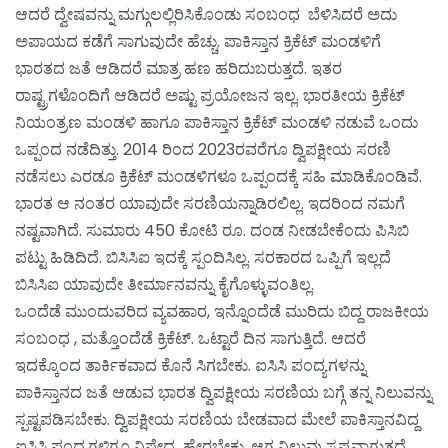
ಆದರೆ ದ್ವೇಷವನ್ನು ಮಗ್ಗುಲಲ್ಲಿರಿಸಿಕೊಂಡು ಸಂಬಂಧ ಬೆಳಿಸಿದರೆ ಅದು
ಅಪಾಯದ ಕಡೆಗೆ ಸಾಗುವುದೇ ಹೆಚ್ಚು. ಪಾಕಿಸ್ತಾನ ಕ್ರಿಕೆಟ್ ಮಂಡಳಿಗೆ
ಭಾರತದ ಜತೆ ಆಡಿದರೆ ಮಾತ್ರ ಹಣ ಹರಿದುಬರುತ್ತದೆ. ಇತರ
ರಾಷ್ಟ್ರಗಳೊಂದಿಗೆ ಆಡಿದರೆ ಅಷ್ಟು ಪ್ರಯೋಜನ ಇಲ್ಲ. ಭಾರತೀಯ ಕ್ರಿಕೆಟ್
ನಿಯಂತ್ರಣ ಮಂಡಳಿ ಹಾಗೂ ಪಾಕಿಸ್ತಾನ ಕ್ರಿಕೆಟ್ ಮಂಡಳಿ ನಡುವೆ ಒಂದು
ಒಪ್ಪಂದ ನಡೆದಿತ್ತು. 2014 ರಿಂದ 2023ರವರೆಗೂ ದ್ವಿಪಕ್ಷೀಯ ಸರಣಿ
ನಡೆಸಲು ಎರಡೂ ಕ್ರಿಕೆಟ್ ಮಂಡಳಿಗಳೂ ಒಪ್ಪಂದಕ್ಕೆ ಸಹಿ ಮಾಡಿಕೊಂಡಿವೆ.
ಭಾರತ ಆ ನಂತರ ಯಾವುದೇ ಸರಣಿಯನ್ನಾಡಿರಲಿಲ್ಲ. ಇದರಿಂದ ನಮಗೆ
ನಷ್ಟವಾಗಿದೆ. ಸುಮಾರು 450 ಕೋಟಿ ರೂ. ದಂಡ ನೀಡಬೇಕೆಂದು ಪಿಸಿಬಿ
ಪಟ್ಟು ಹಿಡಿದಿದೆ. ಬಿಸಿಸಿಐ ಇದಕ್ಕೆ ಸ್ಪಂದಿಸಿಲ್ಲ. ಸರಕಾರದ ಒಪ್ಪಿಗೆ ಇಲ್ಲದೆ
ಬಿಸಿಸಿಐ ಯಾವುದೇ ತೀರ್ಮಾನವನ್ನು ಕೈಗೊಳ್ಳುವಂತಿಲ್ಲ.
ಒಂದೆಡೆ ಮುಂದುವರಿದ ವ್ಯವಹಾರ, ಇನ್ನೊಂದೆಡೆ ಮುರಿದು ಬಿದ್ದ ರಾಜಕೀಯ
ಸಂಬಂಧ , ಮತ್ತೊಂದೆಡೆ ಕ್ರಿಕೆಟ್. ಒಟ್ಟಾರೆ ದಿನ ಸಾಗುತ್ತಿದೆ. ಆದರೆ
ಇದಕ್ಕೊಂದ ತಾರ್ಕಿಕವಾದ ಕೊನೆ ಸಿಗಬೇಕು. ಐಸಿಸಿ ಪಂದ್ಯಗಳನ್ನು
ಪಾಕಿಸ್ತಾನದ ಜತೆ ಆಡುವ ಭಾರತ ದ್ವಿಪಕ್ಷೀಯ ಸರಣಿಯ ಬಗ್ಗೆ ತನ್ನ ನಿಲುವನ್ನು
ಸ್ಪಷ್ಟಪಡಿಸಬೇಕು. ದ್ವಿಪಕ್ಷೀಯ ಸರಣಿಯ ಬೇಡವಾದ ಮೇಲೆ ಪಾಕಿಸ್ತಾನವಿದ್ದ
ಐಸಿಸಿ ಪಂದ್ಯಗಳಿಗೂ ನಿಷೇಧ ಹೇರಬೇಕು. ಆಗ ನಿಲುವು ಸ್ಪಷ್ಟವಾಗುತ್ತದೆ.