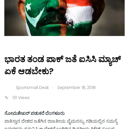
ಭಾರತ ತಂಡ ಪಾಕ್ ಜತೆ ಐಸಿಸಿ ಮ್ಯಾಚ್
ಏಕೆ ಆಡಬೇಕು?
.
Sportsmail Desk
September 18, 2018
131 Views
ಸೋಮಶೇಖರ್ ಪಡುಕರೆ ಬೆಂಗಳೂರು
ಪಾಕಿಸ್ತಾನ ದೇಶದ ಜತೆಗಿನ ರಾಜಕೀಯ ವೈಮನಸ್ಸು, ಗಡಿಯಲ್ಲಿನ ಸಮಸ್ಯೆ
ಇವುಗಳನ್ನು ಗಮನಿಸಿ ಆ ದೇಶದೊಂದಿಗಿನ ದ್ವಿಪಕ್ಷೀಯ ಕ್ರಿಕೆಟ್ ಸಂಬಧ