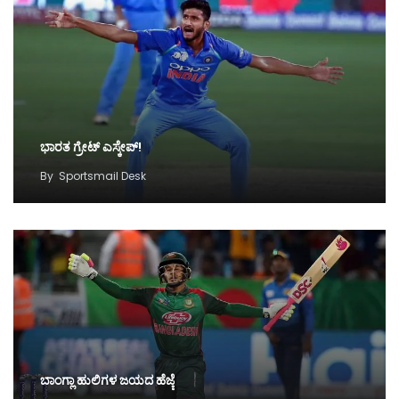
ಭಾರತ ಗ್ರೇಟ್ ಎಸ್ಕೇಪ್!
By
Sportsmail Desk
ಬಾಂಗ್ಲಾ ಹುಲಿಗಳ ಜಯದ ಹೆಜ್ಜೆ