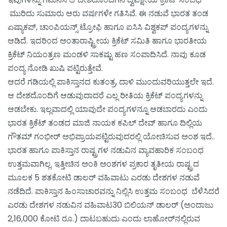
ಮುರಿದು ಸುಮಾರು ಆರು ವರ್ಷಗಳೇ ಗತಿಸಿವೆ. ಈ ನಡುವೆ ಭಾರತ ತಂಡ
ಏಷ್ಯಾಕಪ್, ಚಾಂಪಿಯನ್ಸ್ ಟ್ರೋಫಿ ಹಾಗೂ ಐಸಿಸಿ ವಿಶ್ವಕಪ್ ಪಂದ್ಯಗಳನ್ನು
ಆಡಿದೆ. ಇದರಿಂದ ಅಂತಾರಾಷ್ಟ್ರೀಯ ಕ್ರಿಕೆಟ್ ಸಮಿತಿ ಹಾಗೂ ಭಾರತೀಯ
ಕ್ರಿಕೆಟ್ ನಿಯಂತ್ರಣ ಮಂಡಳಿ ಸಾಕಷ್ಟು ಹಣ ಸಂಪಾದಿಸಿದೆ. ನಾವು ಕೂಡ
ಪಂದ್ಯ ನೋಡಿ ಖುಷಿ ಪಟ್ಟಿರುತ್ತೇವೆ.
ಆದರೆ ಗಡಿಯಲ್ಲಿ ಪಾಕಿಸ್ತಾನದ ಕುತಂತ್ರ, ದಾಳಿ ಮುಂದುವರಿಯುತ್ತಲೇ ಇದೆ.
ಆ ದೇಶದೊಂದಿಗೆ ಆಡುವುದಾದರೆ ಎಲ್ಲ ರೀತಿಯ ಕ್ರಿಕೆಟ್ ಪಂದ್ಯಗಳನ್ನು
ಆಡಬೇಕು. ಇಲ್ಲವಾದಲ್ಲಿ ಯಾವುದೇ ಪಂದ್ಯಗಳನ್ನೂ ಆಡಬಾರದು ಎಂದು
ಭಾರತ ಕ್ರಿಕೆಟ್ ತಂಡದ ಮಾಜಿ ನಾಯಕ ಕಪಿಲ್ ದೇವ್ ಹಾಗೂ ದಿಲ್ಲಿಯ
ಗೌತಮ್ ಗಂಭೀರ್ ಅಭಿಪ್ರಾಯಪಟ್ಟಿರುವುದರಲ್ಲಿ ಯೋಚಿಸುವ ಅಂಶ ಇದೆ..
ಭಾರತ ಹಾಗೂ ಪಾಕಿಸ್ತಾನ ರಾಷ್ಟ್ರಗಳ ನಡುವಿನ ವ್ಯಾವಹಾರಿಕ ಸಂಬಂಧ
ಉತ್ತಮವಾಗಿಲ್ಲ. ಇತ್ತೀಚಿನ ಅಂಕಿ ಅಂಶಗಳ ಪ್ರಕಾರ ತೃತೀಯ ರಾಷ್ಟ್ರದ
ಮೂಲಕ 5 ಶತಕೋಟಿ ಡಾಲರ್ ವಹಿವಾಟು ಎರಡು ದೇಶಗಳ ನಡುವೆ
ನಡೆದಿದೆ. ಪಾಕಿಸ್ತಾನ ಹಿಂಸಾಚಾರವನ್ನು ನಿಲ್ಲಿಸಿ ಉತ್ತಮ ಸಂಬಂಧ ಬೆಳೆಸಿದರೆ
ಎರಡು ದೇಶಗಳ ನಡುವಿನ ವಹಿವಾಟ30 ಬಿಲಿಯನ್ ಡಾಲರ್ (ಅಂದಾಜು
2,16,000 ಕೋಟಿ ರೂ.) ದಾಟಬಹುದು ಎಂದು ಲಾಹೋರ್‌ನಲ್ಲಿರುವ