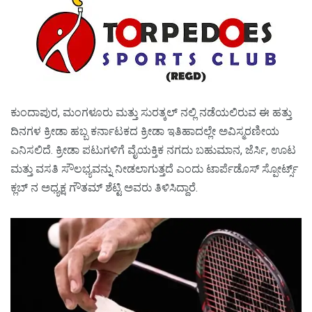
ಕುಂದಾಪುರ, ಮಂಗಳೂರು ಮತ್ತು ಸುರತ್ಕಲ್ ನಲ್ಲಿ ನಡೆಯಲಿರುವ ಈ ಹತ್ತು
ದಿನಗಳ ಕ್ರೀಡಾ ಹಬ್ಬ ಕರ್ನಾಟಕದ ಕ್ರೀಡಾ ಇತಿಹಾದಲ್ಲೇ ಅವಿಸ್ಮರಣೀಯ
ಎನಿಸಲಿದೆ. ಕ್ರೀಡಾ ಪಟುಗಳಿಗೆ ವೈಯಕ್ತಿಕ ನಗದು ಬಹುಮಾನ, ಜೆರ್ಸಿ, ಊಟ
ಮತ್ತು ವಸತಿ ಸೌಲಭ್ಯವನ್ನು ನೀಡಲಾಗುತ್ತದೆ ಎಂದು ಟಾರ್ಪೆಡೊಸ್ ಸ್ಪೋರ್ಟ್ಸ್
ಕ್ಲಬ್ ನ ಅಧ್ಯಕ್ಷ ಗೌತಮ್ ಶೆಟ್ಟಿ ಅವರು ತಿಳಿಸಿದ್ದಾರೆ.