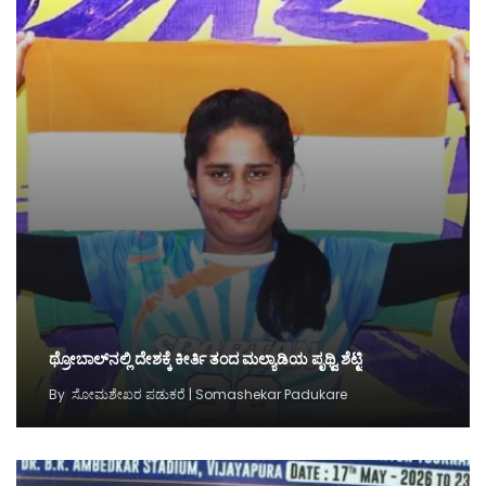
ಥ್ರೋಬಾಲ್‌ನಲ್ಲಿ ದೇಶಕ್ಕೆ ಕೀರ್ತಿ ತಂದ ಮಲ್ಯಾಡಿಯ ಪೃಥ್ವಿ ಶೆಟ್ಟಿ
By
ಸೋಮಶೇಖರ ಪಡುಕರೆ | Somashekar Padukare