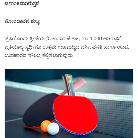
ದಿನಾಂಕವಾಗಿರುತ್ತದೆ.
ನೋಂದಾವಣೆ ಶುಲ್ಕ:
ಪ್ರತಿಯೊಂದು ಕ್ರೀಡೆಯ ನೋಂದಾವಣೆ ಶುಲ್ಕ ರೂ. 1,000 ಆಗಿರುತ್ತದೆ.
ಪ್ರತಿಯೊಬ್ಬ ಸ್ಪರ್ಧಿಗೂ ಉತ್ತಮ ಗುಣಮಟ್ಟದ ಜೆರ್ಸಿ, ವಸತಿ ಹಾಗೂ ಊಟ,
ಉಪಹಾರದ ಸೌಲಭ್ಯ ಕಲ್ಪಿಸಲಾಗುವುದು.