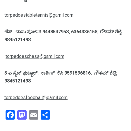
torpedoestabletennis@gamil.com
ಚೆಸ್: ಬಾಬು ಪೂಜಾರಿ 9448547958, 6364336158, ಗೌತಮ್ ಶೆಟ್ಟಿ:
9845121498
torpedoeschess@gamil.com
5 ಎ ಸೈಡ್ ಫುಟ್ಬಾಲ್: ಕಾರ್ತಿಕ್ ಕೆಪಿ 9591596816, ಗೌತಮ್ ಶೆಟ್ಟಿ:
9845121498
torpedoesfoodball@gamil.com
Facebook
Mastodon
Email
Share