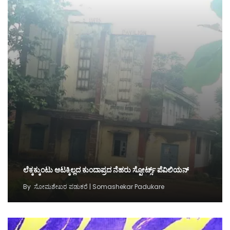
ಲೆಕ್ಕಕ್ಕುಂಟು ಆಟಕ್ಕಿಲ್ಲದ ಕುಂದಾಪ್ರದ ನೆಹರು ಸ್ಪೋರ್ಟ್ಸ್‌ ಪೆವಿಲಿಯನ್‌
By
ಸೋಮಶೇಖರ ಪಡುಕರೆ | Somashekar Padukare