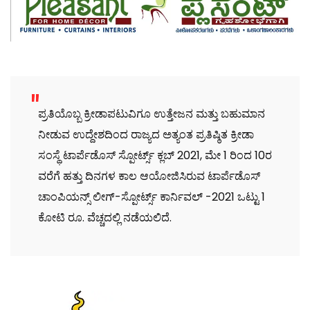
ಪ್ರತಿಯೊಬ್ಬ ಕ್ರೀಡಾಪಟುವಿಗೂ ಉತ್ತೇಜನ ಮತ್ತು ಬಹುಮಾನ
ನೀಡುವ ಉದ್ದೇಶದಿಂದ ರಾಜ್ಯದ ಅತ್ಯಂತ ಪ್ರತಿಷ್ಠಿತ ಕ್ರೀಡಾ
ಸಂಸ್ಥೆ ಟಾರ್ಪೆಡೊಸ್ ಸ್ಪೋರ್ಟ್ಸ್ ಕ್ಲಬ್ 2021, ಮೇ 1 ರಿಂದ 10ರ
ವರೆಗೆ ಹತ್ತು ದಿನಗಳ ಕಾಲ ಆಯೋಜಿಸಿರುವ ಟಾರ್ಪೆಡೊಸ್
ಚಾಂಪಿಯನ್ಸ್ ಲೀಗ್-ಸ್ಪೋರ್ಟ್ಸ್ ಕಾರ್ನಿವಲ್ -2021 ಒಟ್ಟು 1
ಕೋಟಿ ರೂ. ವೆಚ್ಚದಲ್ಲಿ ನಡೆಯಲಿದೆ.