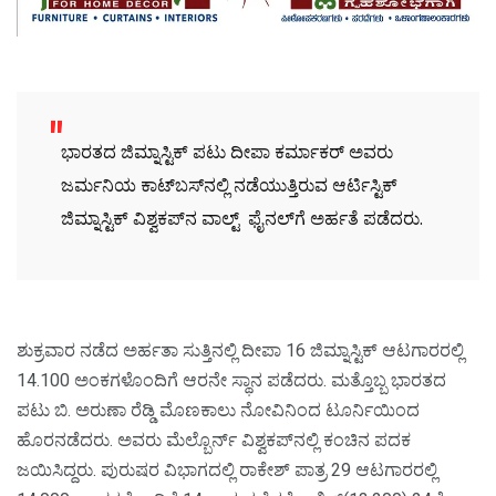
ಭಾರತದ ಜಿಮ್ನಾಸ್ಟಿಕ್ ಪಟು ದೀಪಾ ಕರ್ಮಾಕರ್ ಅವರು
ಜರ್ಮನಿಯ ಕಾಟ್‌ಬಸ್‌ನಲ್ಲಿ ನಡೆಯುತ್ತಿರುವ ಆರ್ಟಿಸ್ಟಿಕ್
ಜಿಮ್ನಾಸ್ಟಿಕ್ ವಿಶ್ವಕಪ್‌ನ ವಾಲ್ಟ್ ಫೈನಲ್‌ಗೆ ಅರ್ಹತೆ ಪಡೆದರು.
ಶುಕ್ರವಾರ ನಡೆದ ಅರ್ಹತಾ ಸುತ್ತಿನಲ್ಲಿ ದೀಪಾ 16 ಜಿಮ್ನಾಸ್ಟಿಕ್ ಆಟಗಾರರಲ್ಲಿ
14.100 ಅಂಕಗಳೊಂದಿಗೆ ಆರನೇ ಸ್ಥಾನ ಪಡೆದರು. ಮತ್ತೊಬ್ಬ ಭಾರತದ
ಪಟು ಬಿ. ಅರುಣಾ ರೆಡ್ಡಿ ಮೊಣಕಾಲು ನೋವಿನಿಂದ ಟೂರ್ನಿಯಿಂದ
ಹೊರನಡೆದರು. ಅವರು ಮೆಲ್ಬೊರ್ನ್ ವಿಶ್ವಕಪ್‌ನಲ್ಲಿ ಕಂಚಿನ ಪದಕ
ಜಯಿಸಿದ್ದರು. ಪುರುಷರ ವಿಭಾಗದಲ್ಲಿ ರಾಕೇಶ್ ಪಾತ್ರ 29 ಆಟಗಾರರಲ್ಲಿ