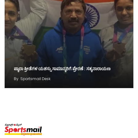
ಪ್ಯಾರಾ ಕ್ರೀಡೆಗಳ ಯಶಸ್ಸು ಸಾಮಾನ್ಯರಿಗೆ ಪ್ರೇರಣೆ : ಸತ್ಯನಾರಾಯಣ
By
Sportsmail Desk