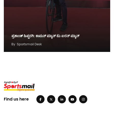
ಪ್ರಶಾಂತ್ ಹಿಪ್ಪರಗಿ: ಕಾಮನ್ ಮ್ಯಾನ್ ಟು ಐರನ್ ಮ್ಯಾನ್
By
Sportsmail Desk
Find us here