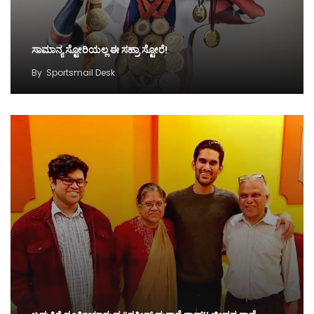
ಸಾಮಾನ್ಯ ಸ್ಟೋರಿಯಲ್ಲ ಈ ಸಹ್ರಾ ಸ್ಟೋರೆ!
By
Sportsmail Desk