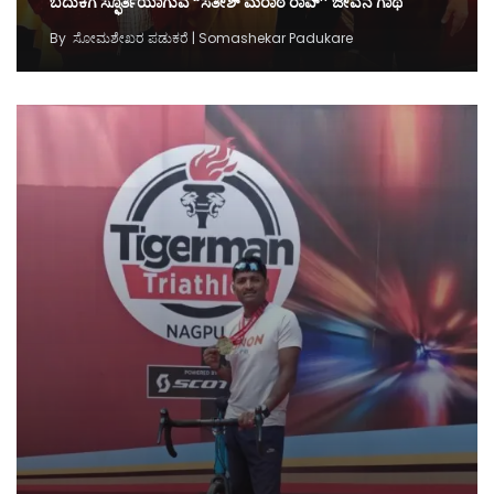
ಬದುಕಿಗೆ ಸ್ಫೂರ್ತಿಯಾಗುವ “ಸತೀಶ್‌ ಮರಾಠೆ ರಾವ್‌ʼʼ ಜೀವನ ಗಾಥೆ
By
ಸೋಮಶೇಖರ ಪಡುಕರೆ | Somashekar Padukare