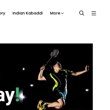
ory
Indian Kabaddi
More