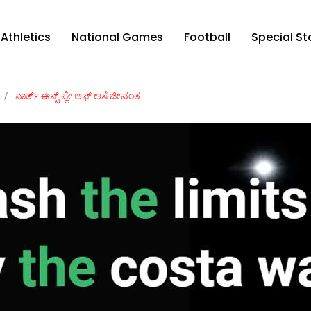
Athletics
National Games
Football
Special St
/
ನಾರ್ತ್ ಈಸ್ಟ್ ಪ್ಲೇ ಆಫ್ ಆಸೆ ಜೀವಂತ