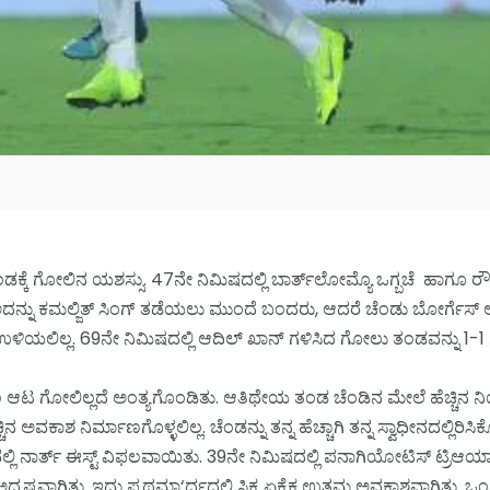
ಡಕ್ಕೆ ಗೋಲಿನ ಯಶಸ್ಸು. 47ನೇ ನಿಮಿಷದಲ್ಲಿ ಬಾರ್ತ್‌ಲೋಮ್ಯೊ ಒಗ್ಬಚೆ ಹಾಗೂ ರ
ದನ್ನು ಕಮಲ್ಜಿತ್ ಸಿಂಗ್ ತಡೆಯಲು ಮುಂದೆ ಬಂದರು, ಆದರೆ ಚೆಂಡು ಬೋರ್ಗೆಸ್ ಅವರ
 ಕಾಲ ಉಳಿಯಲಿಲ್ಲ. 69ನೇ ನಿಮಿಷದಲ್ಲಿ ಆದಿಲ್ ಖಾನ್ ಗಳಿಸಿದ ಗೋಲು ತಂಡವನ್ನು
ಟ ಗೋಲಿಲ್ಲದೆ ಅಂತ್ಯಗೊಂಡಿತು. ಆತಿಥೇಯ ತಂಡ ಚೆಂಡಿನ ಮೇಲೆ ಹೆಚ್ಚಿನ ನ
ನ ಅವಕಾಶ ನಿರ್ಮಾಣಗೊಳ್ಳಲಿಲ್ಲ. ಚೆಂಡನ್ನು ತನ್ನ ಹೆಚ್ಚಾಗಿ ತನ್ನ ಸ್ವಾಧೀನದಲ
ಳುವಲ್ಲಿ ನಾರ್ತ್ ಈಸ್ಟ್ ವಿಫಲವಾಯಿತು. 39ನೇ ನಿಮಿಷದಲ್ಲಿ ಪನಾಗಿಯೋಟಿಸ್ ಟ್ರ
ಅದೃಷ್ಟವಾಗಿತ್ತು. ಇದು ಪ್ರಥಮಾ‘ರ್ಧದಲ್ಲಿ ಸಿಕ್ಕ ಏಕೈಕ ಉತ್ತಮ ಅವಕಾಶವಾಗಿತ್ತ