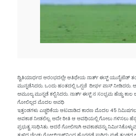
ದ್ವಿತಿಯಾರ್ಧದ ಆರಂಭದಲ್ಲೇ ಆತಿಥೇಯ ನಾರ್ತ್ ಈಸ್ಟ್ ಯುನೈಟೆಡ್ ತಂ
ಮುನ್ನಡೆಸಿದರು. ಒಂದು ಹಂತದಲ್ಲಿ ಒಗ್ಬಚೆ ದೀರ್ಘ ಪಾಸ್ ನೀಡಿದರು. ಅ
ಅಮೂಲ್ಯ ಮುನ್ನಡೆ ಕಲ್ಪಿಸಿದರು. ನಾರ್ತ್ ಈಸ್ಟ್ ನ ಸಂಭ್ರಮ ಹೆಚ್ಚು
ಗೋಲಿಲ್ಲದ ಮೊದಲ ಅವಧಿ
ಇತ್ತಂಡಗಳು ಎಚ್ಚರಿಕೆಯ ಆಟವಾಡಿದ ಕಾರಣ ಮೊದಲ 45 ನಿಮಿಷಗಲ ಆ
ಅವಕಾಶ ನೀಡಲಿಲ್ಲ. ಅದೇ ರೀತಿ ಆ ಅವಧಿಯಲ್ಲಿ ಗೋಲು ಗಳಿಸಲು ಹೆಚ್ಚಿ
ಪ್ರಭುತ್ವ ಸಾಧಿಸಿತು. ಆದರೆ ಗೋಲಿಗಾಗಿ ಅವಕಾಶವನ್ನು ನಿರ್ಮಿಸಿಕೊಳ್
ತುಳಿದ ಚೆಂಡು ಗೋಲ್‌ಬಾಕ್ಸ್‌ನಿಂದ ಹೊರಗಡೆ ಸಾಗಿದ್ದು ಪುಣೆ ತಂಡದ 