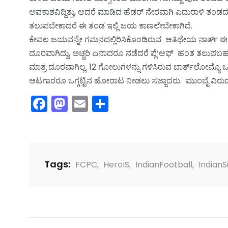
ಅವಕಾಶವಿದ್ದಿತ್ತು, ಆದರೆ ಮಾಡಿದ ಹೆಡರ್ ನೇರವಾಗಿ ಎದುರಾಳಿ ತಂಡದ 
ತಲುಪಬೇಕಾದರೆ ಈ ತಂಡ ಇಲ್ಲಿ ಜಯ ಕಾಣಲೇಬೇಕಾಗಿದೆ.
ಕೇವಲ ಜಯವನ್ನೇ ಗಮನದಲ್ಲಿರಿಸಿಕೊಂಡಿರುವ ಆತಿಥೇಯ ನಾರ್ತ್ ಈಸ್ಟ್
ದೂರವಾಗಿದ್ದು, ಅಚ್ಚರಿ ಏನಾದರೂ ನಡೆದರೆ ಪ್ಲೆ‘ಆಫ್ ಹಂತ ತಲು
ಮಾತ್ರ ದೂರವಾಗಿಲ್ಲ. 12 ಗೋಲುಗಳನ್ನು ಗಳಿಸಿರುವ ಬಾರ್ತ್‌ಲೋಮ್ಯೊ 
ಆಟಗಾರರೂ ಒಗ್ಗಟ್ಟಿನ ಹೋರಾಟ ನೀಡಲು ಸಜ್ಜಾದರು. ಮುಂಬೈ ವಿರುದ್ಧದ ಜ
Facebook
Mastodon
Email
Share
Tags:
FCPC
,
HeroIS
,
IndianFootball
,
Indian