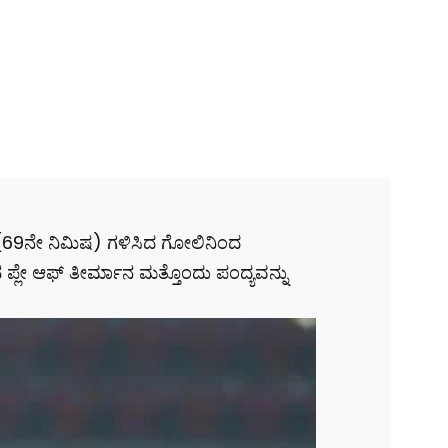
್ (69ನೇ ನಿಮಿಷ) ಗಳಿಸಿದ ಗೋಲಿನಿಂದ
್ಲೇ ಆಫ್ ತೀರ್ಮಾನ ಮತ್ತೊಂದು ಪಂದ್ಯವನ್ನು