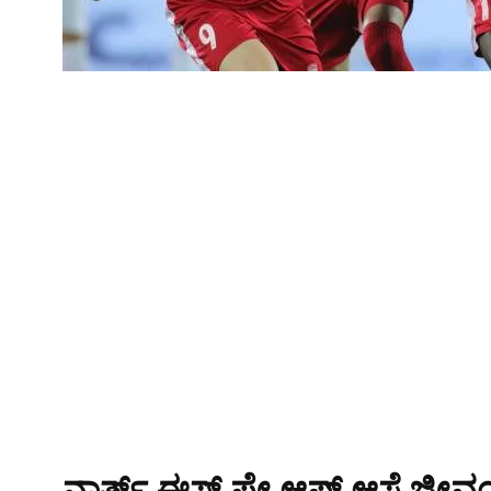
ನಾರ್ತ್ ಈಸ್ಟ್ ಪ್ಲೇ ಆಫ್ ಆಸೆ ಜೀವ