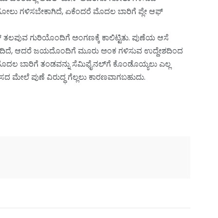
ಡ ಗೋಲು ಗಳಿಸಬೇಕಾಗಿದೆ, ಏಕೆಂದರೆ ಮೊದಲ ಬಾರಿಗೆ ಪ್ಲೇ ಆಫ್
ತಲಪುವ ಗುರಿಯೊಂದಿಗೆ ಅಂಗಣಕ್ಕೆ ಕಾಲಿಟ್ಟಿತು. ಪುಣೆಯ ಆಸೆ
ರಿದಿದೆ, ಆದರೆ ಜಯದೊಂದಿಗೆ ಮೂರು ಅಂಕ ಗಳಿಸುವ ಉದ್ದೇಶದಿಂದ
 ಮೊದಲ ಬಾರಿಗೆ ತಂಡವನ್ನು ಸೆಮಿಫೈನಲ್‌ಗೆ ಕೊಂಡೊಯ್ಯಲು ಎಲ್ಲ
ಾಸದ ಮೇಲೆ ಪುಣೆ ವಿರುದ್ಧ ಗೆಲ್ಲಲು ಕಾರಣವಾಗಬಹುದು.