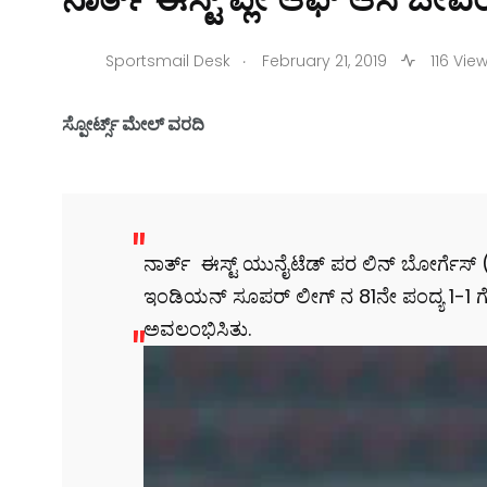
.
Sportsmail Desk
February 21, 2019
116 Vie
ಸ್ಪೋರ್ಟ್ಸ್ ಮೇಲ್ ವರದಿ
ನಾರ್ತ್ ಈಸ್ಟ್ ಯುನೈಟೆಡ್ ಪರ ಲಿನ್ ಬೋರ್ಗೆಸ್
ಇಂಡಿಯನ್ ಸೂಪರ್ ಲೀಗ್ ನ 81ನೇ ಪಂದ್ಯ 1-1 ಗ
ಅವಲಂಭಿಸಿತು.