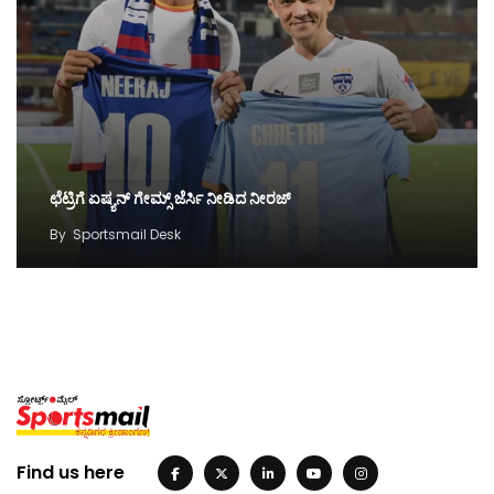
ಛೆಟ್ರಿಗೆ ಏಷ್ಯನ್‌ ಗೇಮ್ಸ್‌ ಜೆರ್ಸಿ ನೀಡಿದ ನೀರಜ್‌
By
Sportsmail Desk
Find us here