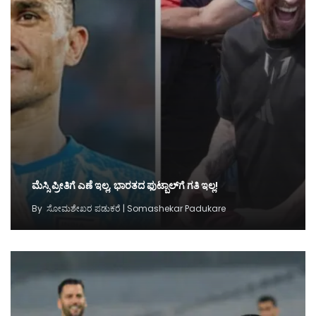
ಮೆಸ್ಸಿ ಪ್ರೀತಿಗೆ ಎಣೆ ಇಲ್ಲ, ಭಾರತದ ಫುಟ್ಬಾಲ್‌ಗೆ ಗತಿ ಇಲ್ಲ!
By
ಸೋಮಶೇಖರ ಪಡುಕರೆ | Somashekar Padukare