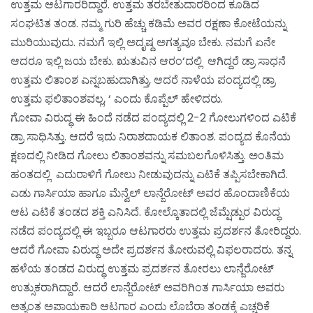
ಉತ್ತಮ ಆಟಗಾರರಿದ್ದಾರೆ. ಉತ್ತಮ ತರಬೇತುದಾರರಿಂದ ಕೂಡಿದ
ಸಂಘಟಿತ ತಂಡ. ನಮ್ಮ ಗುರಿ ಹೆಚ್ಚು ಕಡಿಮೆ ಅವರ ರಕ್ಷಣಾ ಕೋಟೆಯನ್ನು
ಮುರಿಯುವುದು. ನಮಗೆ ಇಲ್ಲಿ ಅದೃಷ್ದ ಅಗತ್ಯವೂ ಬೇಕು. ನಮಗೆ ಏನೇ
ಆದರೂ ಇಲ್ಲಿ ಜಯ ಬೇಕು. ಋತುವಿನ ಆರಂ‘ದಲ್ಲಿ ಆಗಿದ್ದರೆ ಡ್ರಾ ಸಾಧನೆ
ಉತ್ತಮ ಲಿತಾಂಶ ಎನ್ನಬಹುದಾಗಿತ್ತು, ಆದರೆ ನಾಳೆಯ ಪಂದ್ಯದಲ್ಲಿ ಡ್ರಾ
ಉತ್ತಮ ಫಲಿತಾಂಶವಲ್ಲ, ‘ ಎಂದು ಕೊಪ್ಪೆಲ್ ಹೇಳಿದರು.
ಗೋವಾ ವಿರುದ್ಧ ಈ ಹಿಂದೆ ನಡೆದ ಪಂದ್ಯದಲ್ಲಿ 2-2 ಗೋಲುಗಳಿಂದ ಎಟಿಕೆ
ಡ್ರಾ ಸಾಧಿಸಿತ್ತು. ಆದರೆ ಇದು ನಿರಾಶದಾಯಕ ಲಿತಾಂಶ. ಪಂದ್ಯದ ಕೊನೆಯ
ಕ್ಷಣದಲ್ಲಿ ನೀಡಿದ ಗೋಲು ಲಿತಾಂಶವನ್ನು ಸಮಬಲಗೊಳಿಸಿತ್ತು. ಅಂತಿಮ
ಹಂತದಲ್ಲಿ ಎದುರಾಳಿಗೆ ಗೋಲು ನೀಡುವುದನ್ನು ಎಟಿಕೆ ತಪ್ಪಿಸಬೇಕಾಗಿದೆ.
ಎಡು ಗಾರ್ಸಿಯಾ ಹಾಗೂ ಮೆನ್ವೆಲ್ ಲಾನ್ಜೆರೋಟ್ ಅವರ ಹೊಂದಾಣಿಕೆಯ
ಆಟ ಎಟಿಕೆ ತಂಡದ ಶಕ್ತಿ ಎನಿಸಿದೆ. ಕೋಲ್ಕೊತಾದಲ್ಲಿ ಜೆಮ್ಷೆಡ್ಪುರ ವಿರುದ್ಧ
ನಡೆದ ಪಂದ್ಯದಲ್ಲಿ ಈ ಇಬ್ಬರೂ ಆಟಗಾರರು ಉತ್ತಮ ಪ್ರದರ್ಶನ ತೋರಿದ್ದರು.
ಆದರೆ ಗೋವಾ ವಿರುದ್ಧ ಅದೇ ಪ್ರದರ್ಶನ ತೋರುವಲ್ಲಿ ವಿಫಲರಾದರು. ತನ್ನ
ಹಳೆಯ ತಂಡದ ವಿರುದ್ಧ ಉತ್ತಮ ಪ್ರದರ್ಶನ ತೋರಲು ಲಾನ್ಜೆರೋಟ್
ಉತ್ಸುಕರಾಗಿದ್ದಾರೆ. ಆದರೆ ಲಾನ್ಜೆರೋಟ್ ಅವರಿಗಿಂತ ಗಾರ್ಸಿಯಾ ಅವರು
ಅತ್ಯಂತ ಅಪಾಯಕಾರಿ ಆಟಗಾರ ಎಂದು ಲೊಬೆರಾ ತಂಡಕ್ಕೆ ಎಚ್ಚರಿಕೆ