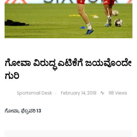
ಗೋವಾ ವಿರುದ್ಧ ಎಟಿಕೆಗೆ ಜಯವೊಂದೇ
ಗುರಿ
.
Sportsmail Desk
February 14, 2019
118 Views
ಗೋವಾ, ಫೆಬ್ರವರಿ 13