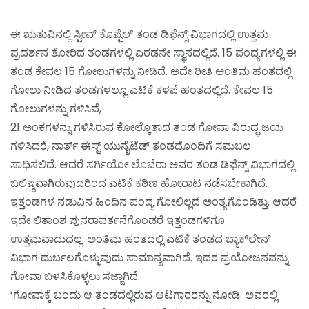
ಈ ಋತುವಿನಲ್ಲಿ ಸ್ಟೀವ್ ಕೊಪ್ಪೆಲ್ ತಂಡ ಡಿಫೆನ್ಸ್ ವಿಭಾಗದಲ್ಲಿ ಉತ್ತಮ
ಪ್ರದರ್ಶನ ತೋರಿದ ತಂಡಗಳಲ್ಲಿ ಎರಡನೇ ಸ್ಥಾನದಲ್ಲಿದೆ. 15 ಪಂದ್ಯಗಳಲ್ಲಿ ಈ
ತಂಡ ಕೇವಲ 15 ಗೋಲುಗಳನ್ನು ನೀಡಿದೆ. ಅದೇ ರೀತಿ ಅಂತಿಮ ಹಂತದಲ್ಲಿ
ಗೋಲು ನೀಡಿದ ತಂಡಗಳಲ್ಲೂ ಎಟಿಕೆ ಕಳಪೆ ಹಂತದಲ್ಲಿದೆ. ಕೇವಲ 15
ಗೋಲುಗಳನ್ನು ಗಳಿಸಿವೆ,
21 ಅಂಕಗಳನ್ನು ಗಳಿಸಿರುವ ಕೋಲ್ಕೊತಾದ ತಂಡ ಗೋವಾ ವಿರುದ್ಧ ಜಯ
ಗಳಿಸಿದರೆ, ನಾರ್ತ್ ಈಸ್ಟ್ ಯುನೈಟೆಡ್ ತಂಡದೊಂದಿಗೆ ಸಮಬಲ
ಸಾಧಿಸಲಿದೆ. ಆದರೆ ಸರ್ಗಿಯೋ ಲೊಬೆರಾ ಅವರ ತಂಡ ಡಿಫೆನ್ಸ್ ವಿಭಾಗದಲ್ಲಿ
ಬಲಿಷ್ಠವಾಗಿರುವುದರಿಂದ ಎಟಿಕೆ ಕಠಿಣ ಹೋರಾಟ ನಡೆಸಬೇಕಾಗಿದೆ.
ಇತ್ತಂಡಗಳ ನಡುವಿನ ಹಿಂದಿನ ಪಂದ್ಯ ಗೋಲಿಲ್ಲದೆ ಅಂತ್ಯಗೊಂಡಿತ್ತು. ಆದರೆ
ಇದೇ ಲಿತಾಂಶ ಪುನರಾವರ್ತನೆಗೊಂಡರೆ ಇತ್ತಂಡಗಳಿಗೂ
ಉತ್ತಮವಾದುದಲ್ಲ. ಅಂತಿಮ ಹಂತದಲ್ಲಿ ಎಟಿಕೆ ತಂಡದ ಬ್ಯಾಕ್‌ಲೇನ್
ವಿಭಾಗ ದುರ್ಬಲಗೊಳ್ಳುವುದು ಸಾಮಾನ್ಯವಾಗಿದೆ. ಇದರ ಪ್ರಯೋಜನವನ್ನು
ಗೋವಾ ಬಳಸಿಕೊಳ್ಳಲು ಸಜ್ಜಾಗಿದೆ.
‘ಗೋವಾಕ್ಕೆ ಬಂದು ಆ ತಂಡದಲ್ಲಿರುವ ಆಟಗಾರರನ್ನು ನೋಡಿ. ಅವರಲ್ಲಿ