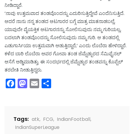
ನೀಡಿದ್ದಾರೆ.
‘ನಾವು ಉತ್ತಮವಾದ ತಂಡವೊಂದನ್ನು ಎದುರಿಸುತ್ತಿದ್ದೇವೆ ಎಂದೆನಿಸುತ್ತಿದೆ.
ಆದರೆ ನಾನು ನನ್ನ ತಂಡದ ಆಟಗಾರರ ಬಗ್ಗೆ ಮಾತ್ರ ಮಾತನಾಡಬಲ್ಲೆ,
ಯಾವುದೇ ವೈಯಕ್ತಿಕ ಆಟಗಾರನನ್ನು ಸೋಲಿಸುವುದು ನಮ್ಮ ಗುರಿಯಲ್ಲ,
ಬದಲಾಗಿ ತಂಡವೊಂದನ್ನು ಸೋಲಿಸುವುದು ನಮ್ಮ ಗುರಿ. ಆ ತಂಡದಲ್ಲಿ
ಎಡುಗಾರ್ಸಿಯಾ ಉತ್ತಮವಾಗಿ ಆಡುತ್ತಿದ್ದಾರೆ,‘ ಎಂದು ಲೊಬೆರಾ ಹೇಳಿದ್ದಾರೆ.
ಕಳೆದ ಬಾರಿ ಲೊಬೆರಾ ಅವರ ಗೋವಾ ತಂಡ ಜೆಮ್ಷೆಡ್ಪುರದ ಸೆಮಿಫೈನಲ್
ಆಸೆಗೆ ಅಡ್ಡಿಮಾಡಿತ್ತು. ಈ ಸಂದರ್ಭದಲ್ಲಿ ಜೆಮ್ಷೆಡ್ಪುರ ತಂಡವನ್ನು ಕೊಪ್ಪೆಲ್
ತರಬೇತಿ ನೀಡುತ್ತಿದ್ದರು.
Facebook
Mastodon
Email
Share
Tags:
atk
,
FCG
,
IndianFootball
,
IndianSuperLeague