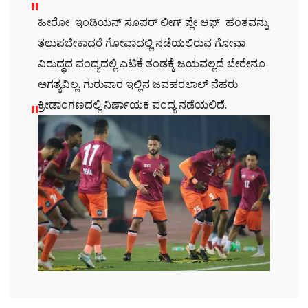
ಹೀರೋ ಇಂಡಿಯನ್ ಸೂಪರ್ ಲೀಗ್ ಪ್ಲೇ ಆಫ್ ಹಂತವನ್ನು
ತಲುಪಬೇಕಾದರೆ ಗೋವಾದಲ್ಲಿ ನಡೆಯಲಿರುವ ಗೋವಾ
ವಿರುದ್ಧದ ಪಂದ್ಯದಲ್ಲಿ ಎಟಿಕೆ ತಂಡಕ್ಕೆ ಜಯವಲ್ಲದೆ ಬೇರೇನೂ
ಅಗತ್ಯವಿಲ್ಲ. ಗುರುವಾರ ಇಲ್ಲಿನ ಜವಹರಲಾಲ್ ನೆಹರು
ಕ್ರೀಡಾಂಗಣದಲ್ಲಿ ನಿರ್ಣಾಯಕ ಪಂದ್ಯ ನಡೆಯಲಿದೆ.