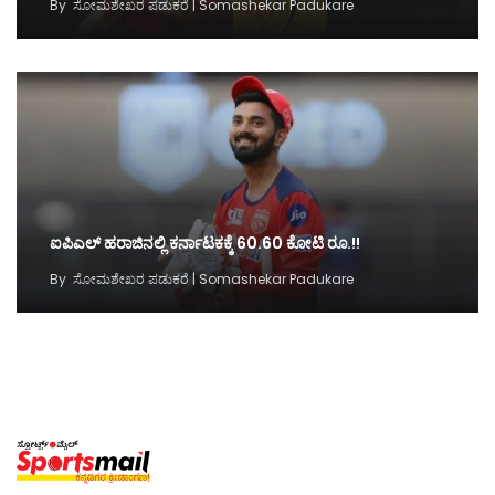
By
ಸೋಮಶೇಖರ ಪಡುಕರೆ | Somashekar Padukare
ಐಪಿಎಲ್‌ ಹರಾಜಿನಲ್ಲಿ ಕರ್ನಾಟಕಕ್ಕೆ 60.60 ಕೋಟಿ ರೂ.!!
By
ಸೋಮಶೇಖರ ಪಡುಕರೆ | Somashekar Padukare