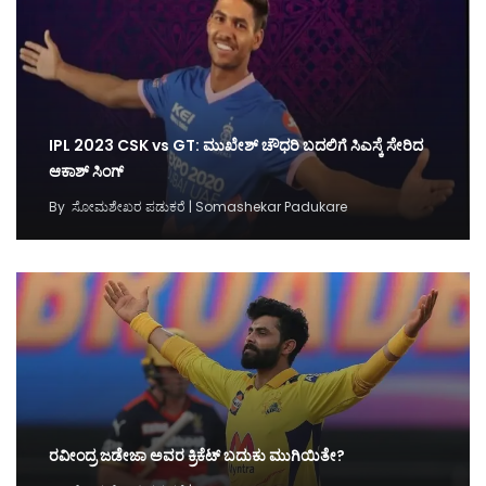
IPL 2023 CSK vs GT: ಮುಖೇಶ್ ಚೌಧರಿ ಬದಲಿಗೆ ಸಿಎಸ್ಕೆ ಸೇರಿದ
ಆಕಾಶ್ ಸಿಂಗ್
By
ಸೋಮಶೇಖರ ಪಡುಕರೆ | Somashekar Padukare
ರವೀಂದ್ರ ಜಡೇಜಾ ಅವರ ಕ್ರಿಕೆಟ್‌ ಬದುಕು ಮುಗಿಯಿತೇ?