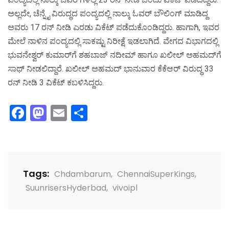
ಅಲ್ಲದೇ, ಚೆನ್ನೈ ವಿರುದ್ಧದ ಪಂದ್ಯದಲ್ಲಿ ನಾಲ್ಕು ಓವರ್‌ ಬೌಲಿಂಗ್‌ ಮಾಡಿದ್ದ
ಅವರು 17 ರನ್‌ ನೀಡಿ ಎರಡು ವಿಕೆಟ್‌ ಪಡೆದುಕೊಂಡಿದ್ದರು. ಹಾಗಾಗಿ, ಇವರ
ಮೇಲೆ ನಾಳಿನ ಪಂದ್ಯದಲ್ಲಿ ಸಾಕಷ್ಟು ನಿರೀಕ್ಷೆ ಇಡಲಾಗಿದೆ. ವೇಗದ ವಿಭಾಗದಲ್ಲಿ
ಭುವನೇಶ್ವರ್‌ ಕುಮಾರ್‌ಗೆ ಶಹಬಾಜ್‌ ನದೀಮ್‌ ಹಾಗೂ ಖಲೀಲ್‌ ಅಹಮದ್‌ಗೆ
ಸಾಥ್‌ ನೀಡಲಿದ್ದಾರೆ. ಖಲೀಲ್‌ ಅಹಮದ್‌ ಭಾನುವಾರ ಕೆಕೆಆರ್‌ ವಿರುದ್ಧ 33
ರನ್‌ ನೀಡಿ 3 ವಿಕೆಟ್‌ ಕಬಳಿಸಿದ್ದರು.
Facebook
Mastodon
Email
Share
Tags:
Chdambarum
,
ChennaiSuperKings
,
SuunrisersHyderbad
,
vivoipl