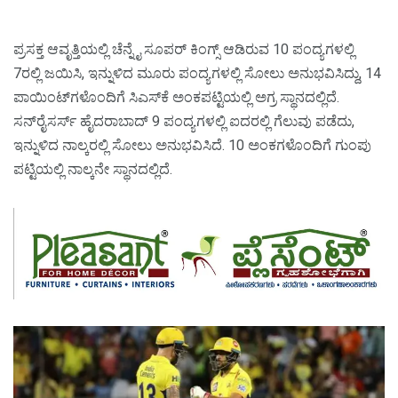
ಪ್ರಸಕ್ತ ಆವೃತ್ತಿಯಲ್ಲಿ ಚೆನ್ನೈ ಸೂಪರ್‌ ಕಿಂಗ್ಸ್‌ ಆಡಿರುವ 10 ಪಂದ್ಯಗಳಲ್ಲಿ
7ರಲ್ಲಿ ಜಯಿಸಿ, ಇನ್ನುಳಿದ ಮೂರು ಪಂದ್ಯಗಳಲ್ಲಿ ಸೋಲು ಅನುಭವಿಸಿದ್ದು, 14
ಪಾಯಿಂಟ್‌ಗಳೊಂದಿಗೆ ಸಿಎಸ್‌ಕೆ ಅಂಕಪಟ್ಟಿಯಲ್ಲಿ ಅಗ್ರ ಸ್ಥಾನದಲ್ಲಿದೆ.
ಸನ್‌ರೈಸರ್ಸ್‌ ಹೈದರಾಬಾದ್‌ 9 ಪಂದ್ಯಗಳಲ್ಲಿ ಐದರಲ್ಲಿ ಗೆಲುವು ಪಡೆದು,
ಇನ್ನುಳಿದ ನಾಲ್ಕರಲ್ಲಿ ಸೋಲು ಅನುಭವಿಸಿದೆ. 10 ಅಂಕಗಳೊಂದಿಗೆ ಗುಂಪು
ಪಟ್ಟಿಯಲ್ಲಿ ನಾಲ್ಕನೇ ಸ್ಥಾನದಲ್ಲಿದೆ.