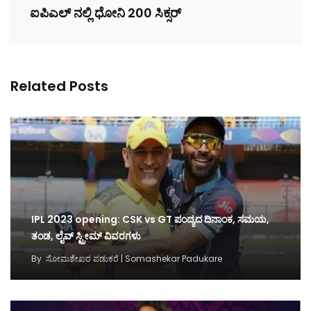
ಐಪಿಎಲ್ ನಲ್ಲಿ ಧೋನಿ 200 ಸಿಕ್ಸರ್
Related Posts
IPL 2023 opening: CSK vs GT ಪಂದ್ಯದ ದಿನಾಂಕ, ಸಮಯ,
ತಂಡ, ಲೈವ್ ಸ್ಟ್ರೀಮ್ ವಿವರಗಳು
By
ಸೋಮಶೇಖರ ಪಡುಕರೆ | Somashekar Padukare