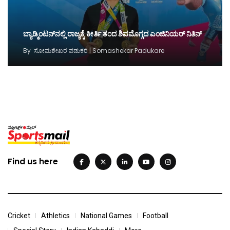
ಬ್ಯಾಡ್ಮಿಂಟನ್‌ನಲ್ಲಿ ರಾಜ್ಯಕ್ಕೆ ಕೀರ್ತಿ ತಂದ ಶಿವಮೊಗ್ಗದ ಎಂಜಿನಿಯರ್‌ ನಿತಿನ್‌
By
ಸೋಮಶೇಖರ ಪಡುಕರೆ | Somashekar Padukare
Find us here
Cricket
Athletics
National Games
Football