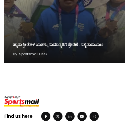
ಪ್ಯಾರಾ ಕ್ರೀಡೆಗಳ ಯಶಸ್ಸು ಸಾಮಾನ್ಯರಿಗೆ ಪ್ರೇರಣೆ : ಸತ್ಯನಾರಾಯಣ
By
Sportsmail Desk
Find us here