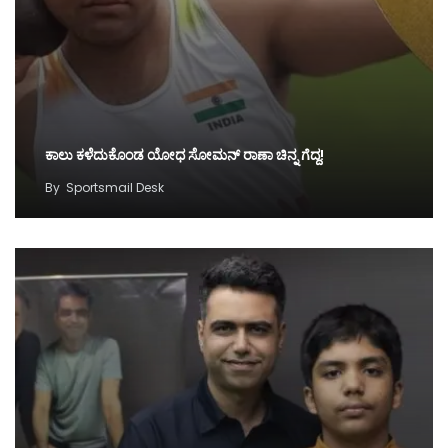
ಕಾಲು ಕಳೆದುಕೊಂಡ ಯೋಧ ಸೋಮನ್ ರಾಣಾ ಚಿನ್ನ ಗೆದ್ದ!
By
Sportsmail Desk