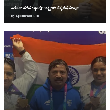
ಎರವಲು ಪಡೆದ ಕ್ಯೂನಲ್ಲೇ ರಾಷ್ಟ್ರೀಯ ಬೆಳ್ಳಿ ಗೆದ್ದ ಮುಸ್ತಫಾ
By
Sportsmail Desk