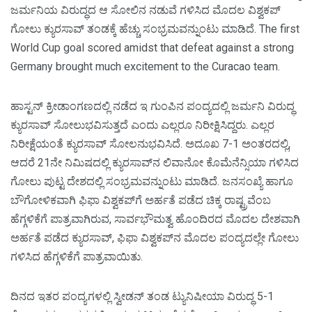
ಜರ್ಮನಿಯ ವಿರುದ್ಧದ ಆ ಸೋಲಿನ ನಡುವೆ ಗಳಿಸಿದ ಮೊದಲ ವಿಶ್ವಕಪ್‌
ಗೋಲು ಕ್ಯುರಸಾವ್‌ ತಂಡಕ್ಕೆ ಹೆಚ್ಚು ಸಂಭ್ರಮವನ್ನುಂಟು ಮಾಡಿದೆ. The first
World Cup goal scored amidst that defeat against a strong
Germany brought much excitement to the Curacao team.
ಹಾಸ್ಟನ್‌ ಕ್ರೀಡಾಂಗಣದಲ್ಲಿ ನಡೆದ ಇ ಗುಂಪಿನ ಪಂದ್ಯದಲ್ಲಿ ಜರ್ಮನಿ ವಿರುದ್ಧ
ಕ್ಯುರಸಾವ್‌ ಸೋಲುಭವಿಸುತ್ತದೆ ಎಂದು ಎಲ್ಲರೂ ನಿರೀಕ್ಷಿಸಿದ್ದರು. ಎಲ್ಲರ
ನಿರೀಕ್ಷೆಯಂತೆ ಕ್ಯುರಸಾವ್‌ ಸೋಲನುಭವಿಸಿದೆ. ಅದೂಖ 7-1 ಅಂತರದಲ್ಲಿ,
ಆದರೆ 21ನೇ ನಿಮಿಷದಲ್ಲಿ ಕ್ಯುರಸಾವ್‌ನ ಲಿವಾನೋ ಕೊಮೆನೆನ್ಸಿಯಾ ಗಳಿಸಿದ
ಗೋಲು ಪುಟ್ಟ ದೇಶದಲ್ಲಿ ಸಂಭ್ರಮವನ್ನುಂಟು ಮಾಡಿದೆ. ಜನಸಂಖ್ಯೆ ಹಾಗೂ
ಬೌಗೋಳಿಕವಾಗಿ ಫಿಫಾ ವಿಶ್ವಕಪ್‌ಗೆ ಅರ್ಹತೆ ಪಡೆದ ಚಿಕ್ಕ ರಾಷ್ಟ್ರವೆಂಬ
ಹೆಗ್ಗಳಿಕೆಗೆ ಪಾತ್ರವಾಗಿರುವ, ಸಾರ್ವಭೌಮತ್ವ ಹೊಂದಿರದ ಮೊದಲ ದೇಶವಾಗಿ
ಅರ್ಹತೆ ಪಡೆದ ಕ್ಯುರಸಾವ್‌, ಫಿಫಾ ವಿಶ್ವಕಪ್‌ನ ಮೊದಲ ಪಂದ್ಯದಲ್ಲೇ ಗೋಲು
ಗಳಿಸಿದ ಹೆಗ್ಗಳಿಕೆಗೆ ಪಾತ್ರವಾಯಿತು.
ದಿನದ ಇತರ ಪಂದ್ಯಗಳಲ್ಲಿ ಸ್ವೀಡನ್‌ ತಂಡ ಟ್ಯುನಿಷೀಯಾ ವಿರುದ್ಧ 5-1