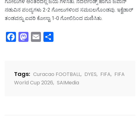
ಗೋಲುಗಳ ಅಂತರದಲ್ಲಿ ಜಯ ಗಳಿಸಿತು. ನೆದರ್ಲೆಂಡ್ಸ್‌ ಹಾಗೂ ಜಪಾನ್‌
ನಡುವಿನ ಪಂದ್ಯಗಳು 2-2 ಗೋಲುಗಳಿಂದ ಸಮಬಲಗೊಂಡವು. ಇಕ್ವೆಡಾರ್‌
ತಂಡವನ್ನು ಐವರಿ ಕೋಸ್ಟಾ 1-0 ಗೋಲಿನಿಂದ ಮಣಿಸಿತು.
Facebook
Mastodon
Email
Share
Tags:
Curacao FOOTBALL
,
DYES
,
FIFA
,
FIFA
World Cup 2026
,
SAIMedia