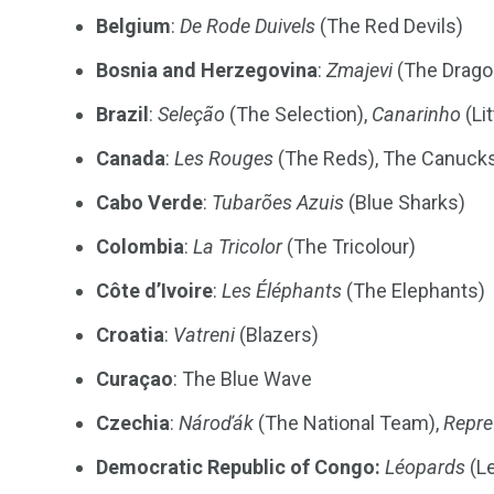
Belgium
:
De Rode Duivels
(The Red Devils)
Bosnia and Herzegovina
:
Zmajevi
(The Drago
Brazil
:
Seleção
(The Selection),
Canarinho
(Li
Canada
:
Les Rouges
(The Reds), The Canuck
Cabo Verde
:
Tubarões Azuis
(Blue Sharks)
Colombia
:
La Tricolor
(The Tricolour)
Côte d’Ivoire
:
Les Éléphants
(The Elephants)
Croatia
:
Vatreni
(Blazers)
Curaçao
: The Blue Wave
Czechia
:
Náro
ď
ák
(The National Team),
Repre
Democratic Republic of Congo:
Léopards
(L