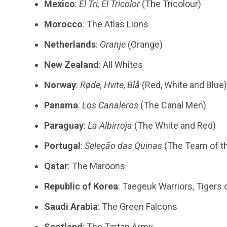
Mexico
:
El Tri, El Tricolor
(The Tricolour)
Morocco
: The Atlas Lions
Netherlands
:
Oranje
(Orange)
New Zealand
: All Whites
Norway
:
Røde, Hvite, Blå
(Red, White and Blue)
Panama
:
Los Canaleros
(The Canal Men)
Paraguay
:
La Albirroja
(The White and Red)
Portugal
:
Seleção das Quinas
(The Team of th
Qatar
: The Maroons
Republic of Korea
: Taegeuk Warriors, Tigers 
Saudi Arabia
: The Green Falcons
Scotland
: The Tartan Army