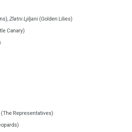
ns),
Zlatni Ljiljani
(Golden Lilies)
ttle Canary)
s
(The Representatives)
eopards)