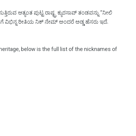
ುತ್ತಿರುವ ಆತ್ಯಂತ ಪುಟ್ಟ ರಾಷ್ಟ್ರ ಕ್ಯುರಸಾವ್‌ ತಂಡವನ್ನು “ನೀಲಿ
ಳಿಗೆ ವಿಭಿನ್ನ ರೀತಿಯ ನಿಕ್‌ ನೇಮ್‌ ಅಂದರೆ ಅಡ್ಡ ಹೆಸರು ಇದೆ.
eritage, below is the full list of the nicknames of