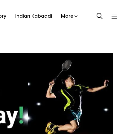
ory
Indian Kabaddi
More