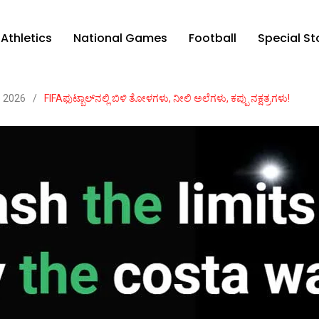
Athletics
National Games
Football
Special St
p 2026
/
FIFAಫುಟ್ಬಾಲ್‌ನಲ್ಲಿ ಬಿಳಿ ತೋಳಗಳು, ನೀಲಿ ಅಲೆಗಳು, ಕಪ್ಪು ನಕ್ಷತ್ರಗಳು!