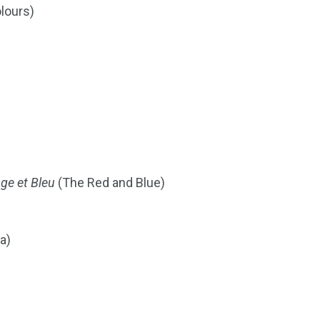
olours)
ge et Bleu
(The Red and Blue)
a)