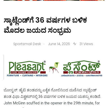
ಸ್ಕಾಟ್ಲೆಂಡ್‌ಗೆ 36 ವರ್ಷಗಳ ಬಳಿಕ
ಮೊದಲ ಜಯದ ಸಂಭ್ರಮ
.
Sportsmail Desk
June 14, 2026
31 Views
ಬೋಸ್ಟನ್‌: ಹೈಟಿ ತಂಡವನ್ನು ಏಕೈಕ ಗೋಲಿನಿಂದ ಮಣಿಸಿದ ಸ್ಕಾಟ್ಲೆಂಡ್‌
ತಂಡ ಫಿಫಾ ವಿಶ್ವಕಪ್‌ನಲ್ಲಿ 36 ವರ್ಷಗಳ ಬಳಿಕ ಜಯದ ಯಶಸ್ಸು ಕಂಡಿದೆ.
John McGinn scuffed in the opener in the 29th minute, for