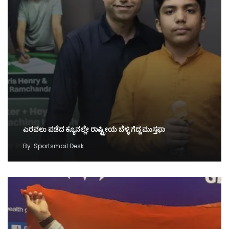
ಎರವಲು ಪಡೆದ ಕ್ಯೂನಲ್ಲೇ ರಾಷ್ಟ್ರೀಯ ಬೆಳ್ಳಿ ಗೆದ್ದ ಮುಸ್ತಫಾ
By
Sportsmail Desk