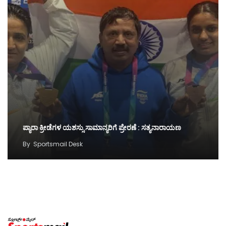
ಪ್ಯಾರಾ ಕ್ರೀಡೆಗಳ ಯಶಸ್ಸು ಸಾಮಾನ್ಯರಿಗೆ ಪ್ರೇರಣೆ : ಸತ್ಯನಾರಾಯಣ
By
Sportsmail Desk