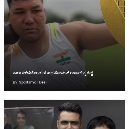
ಕಾಲು ಕಳೆದುಕೊಂಡ ಯೋಧ ಸೋಮನ್ ರಾಣಾ ಚಿನ್ನ ಗೆದ್ದ!
By
Sportsmail Desk