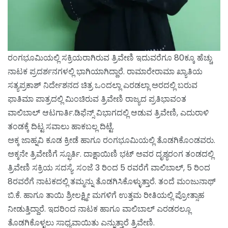
ರಂಗಭೂಮಿಯಲ್ಲಿ ಸಕ್ರಿಯರಾಗಿರುವ ತ್ರಿವೇಣಿ ಇದುವರೆಗೂ 80ಕ್ಕೂ ಹೆಚ್ಚು
ನಾಟಕ ಪ್ರದರ್ಶನಗಳಲ್ಲಿ ಭಾಗಿಯಾಗಿದ್ದಾರೆ. ರಾಮಾರೇರಾಮಾ ಖ್ಯಾತಿಯ
ಸತ್ಯಪ್ರಕಾಶ್ ನಿರ್ದೇಶನದ ಚಿತ್ರ ಒಂದಲ್ಲಾ ಎರಡಲ್ಲಾ ಅರದಲ್ಲಿ ಬರುವ
ಫಾತಿಮಾ ಪಾತ್ರದಲ್ಲಿ ಮಿಂಚಿರುವ ತ್ರಿವೇಣಿ ರಾಜ್ಯದ ಪ್ರತಿಭಾವಂತ
ವಾಲಿಬಾಲ್ ಆಟಗಾರ್ತಿ.ಡಿಫೆನ್ಸ್ ವಿಭಾಗದಲ್ಲಿ ಆಡುವ ತ್ರಿವೇಣಿ, ಎದುರಾಳಿ
ತಂಡಕ್ಕೆ ದಿಟ್ಟ ಸವಾಲು ಹಾಕಬಲ್ಲ ದಿಟ್ಟೆ.
ಅಕ್ಕ ಜಾಹ್ನವಿ ಕೂಡ ಕ್ರೀಡೆ ಹಾಗೂ ರಂಗಭೂಮಿಯಲ್ಲಿ ತೊಡಗಿಕೊಂಡವರು.
ಅಕ್ಕನೇ ತ್ರಿವೇಣಿಗೆ ಸ್ಫೂರ್ತಿ. ದಾಕ್ಷಾಯಿಣಿ ಭಟ್ ಅವರ ದೃಶ್ಯರಂಗ ತಂಡದಲ್ಲಿ
ತ್ರಿವೇಣಿ ಸಕ್ರಿಯ ಸದಸ್ಯೆ. ಸಂಜೆ 3 ರಿಂದ 5 ರವರೆಗೆ ವಾಲಿಬಾಲ್, 5 ರಿಂದ
8ರವರೆಗೆ ನಾಟಕದಲ್ಲಿ ತಮ್ಮನ್ನು ತೊಡಗಿಸಿಕೊಳ್ಳುತ್ತಾರೆ. ತಂದೆ ಮಂಜುನಾಥ್
ಬಿ.ಕೆ. ಹಾಗೂ ತಾಯಿ ಶ್ರೀಲಕ್ಷ್ಮೀ ಮಗಳಿಗೆ ಉತ್ತಮ ರೀತಿಯಲ್ಲಿ ಪ್ರೋತ್ಸಾಹ
ನೀಡುತ್ತಿದ್ದಾರೆ. ಇದರಿಂದ ನಾಟಕ ಹಾಗೂ ವಾಲಿಬಾಲ್ ಎರಡರಲ್ಲೂ
ತೊಡಗಿಕೊಳ್ಳಲು ಸಾಧ್ಯವಾಯಿತು ಎನ್ನುತ್ತಾರೆ ತ್ರಿವೇಣಿ.