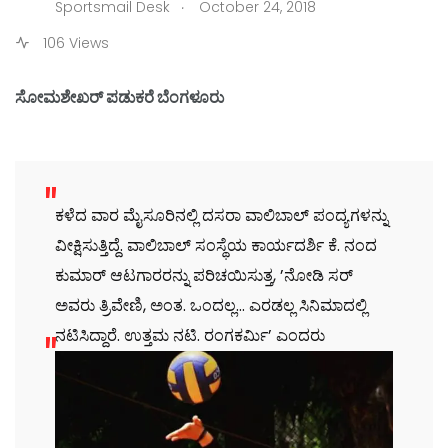
.
Sportsmail Desk
October 24, 2018
106 Views
ಸೋಮಶೇಖರ್ ಪಡುಕರೆ ಬೆಂಗಳೂರು
ಕಳೆದ ವಾರ ಮೈಸೂರಿನಲ್ಲಿ ದಸರಾ ವಾಲಿಬಾಲ್ ಪಂದ್ಯಗಳನ್ನು
ವೀಕ್ಷಿಸುತ್ತಿದ್ದೆ. ವಾಲಿಬಾಲ್ ಸಂಸ್ಥೆಯ ಕಾರ್ಯದರ್ಶಿ ಕೆ. ನಂದ
ಕುಮಾರ್ ಆಟಗಾರರನ್ನು ಪರಿಚಯಿಸುತ್ತ, ’ನೋಡಿ ಸರ್
ಅವರು ತ್ರಿವೇಣಿ, ಅಂತ. ಒಂದಲ್ಲ… ಎರಡಲ್ಲ ಸಿನಿಮಾದಲ್ಲಿ
ನಟಿಸಿದ್ದಾರೆ. ಉತ್ತಮ ನಟಿ. ರಂಗಕರ್ಮಿ’ ಎಂದರು