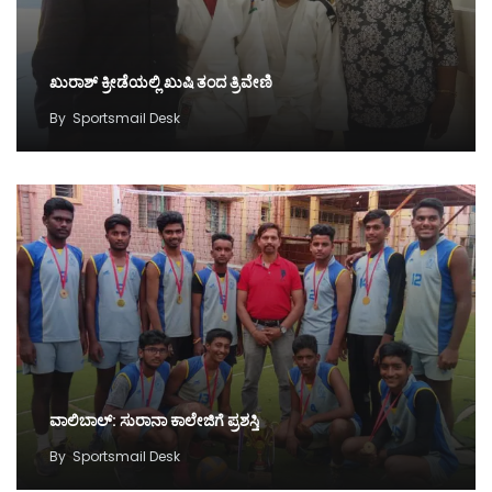
ಖುರಾಶ್ ಕ್ರೀಡೆಯಲ್ಲಿ ಖುಷಿ ತಂದ ತ್ರಿವೇಣಿ
By
Sportsmail Desk
ವಾಲಿಬಾಲ್: ಸುರಾನಾ ಕಾಲೇಜಿಗೆ ಪ್ರಶಸ್ತಿ
By
Sportsmail Desk