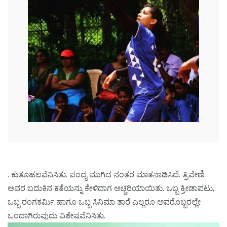
. ಕುತೂಹಲವೆನಿಸಿತು. ಪಂದ್ಯ ಮುಗಿದ ನಂತರ ಮಾತನಾಡಿಸಿದೆ. ತ್ರಿವೇಣಿ
ಅವರ ಬದುಕಿನ ಕತೆಯನ್ನು ಕೇಳಿದಾಗ ಅಚ್ಚರಿಯಾಯಿತು. ಒಬ್ಬ ಕ್ರೀಡಾಪಟು,
ಒಬ್ಬ ರಂಗಕರ್ಮಿ ಹಾಗೂ ಒಬ್ಬ ಸಿನಿಮಾ ತಾರೆ ಎಲ್ಲರೂ ಅವರೊಬ್ಬರಲ್ಲೇ
ಒಂದಾಗಿರುವುದು ವಿಶೇಷವೆನಿಸಿತು.