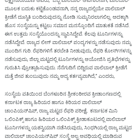
ಲಕ್ಷ್ಮೀನಾರಾಯಣ ಅವರು, “ಒಬ್ಬ ವಾಲಿಬಾಲ್‌ ಆಟಗಾರನಾಗಿ, ವಾಲಿಬಾಲ್‌
ಮೂಲಕ ಬದುಕು ಕಟ್ಟಿಕೊಂಡವನಾಗಿ, ನನ್ನ ರಾಜ್ಯದಲ್ಲಿಯೇ ವಾಲಿಬಾಲ್‌
ಕ್ರೀಡೆಗೆ ದುಃಸ್ಥಿತಿ ಬಂದಿರುವುದನ್ನು ನೋಡಿ ಸುಮ್ಮನಿರಲಾಗಲಿಲ್ಲ. ಅದಕ್ಕಾಗಿ
ಹೊಸ ಸಂಸ್ಥೆಯನ್ನು ಕಟ್ಟಲು ಸಮಾನ ಮನಸ್ಕೊಂದಿಗೆ ಮಾತುಕತೆ ನಡೆಸಿದೆ.
ಈಗ ಉತ್ತಮ ಸಂಸ್ಥೆಯೊಂದನ್ನು ಸ್ಥಾಪಿಸಿದ್ದೇವೆ. ಕೆಲವು ಟೂರ್ನಿಗಳನ್ನು
ನಡೆಸಿದ್ದೇವೆ. ರಾಜ್ಯದ ಲೀಗ್‌ ವಾಲಿಬಾಲ್‌ ಪಂದ್ಯಗಳನ್ನು ನಡೆಸುವುದು ನಮ್ಮ
ಮುಂದಿಗ ಗುರಿ. ರೆಫರಿಗಳಿಗೆ ತರಬೇತಿ ನೀಡುವುದು, ರೆಫರಿ ಕೋರ್ಸ್‌ಗಳನ್ನು
ನಡೆಸುವುದು, ಜಿಲ್ಲಾ ಮಟ್ಟದಲ್ಲಿ ಟೂರ್ನಿಗಳನ್ನು ಆಯೋಜಿಸಿ ಪ್ರತಿಭೆಗಳನ್ನು
ಗುರುತಿಸಿ ಪ್ರೋತ್ಸಾಹಿಸುವುದು. ನೆನೆಗುದಿಗೆ ಬಿದ್ದಿರುವ ವಾಲಿಬಾಲ್‌ ಕ್ರೀಡೆಗೆ
ಮತ್ತೆ ಜೀವ ತುಂಬುವುದು ನಮ್ಮ ಆದ್ಯ ಕರ್ತವ್ಯವಾಗಿದೆ,” ಎಂದರು,
ಸಂಸ್ಥೆಯ ವತಿಯಿಂದ ಬೆಂಗಳೂರಿನ ಶ್ರೀಕಂಠೀರವ ಕ್ರೀಡಾಂಗಣದಲ್ಲಿ
ಕರ್ನಾಟಕ ರಾಜ್ಯ ಹಿರಿಯರ ಹಾಗೂ ಕಿರಿಯರ ವಾಲಿಬಾಲ್‌
ಚಾಂಪಿಯನ್‌ಷಿಪ್‌, ರಾಜ್ಯ ಮಟ್ಟದ ರೆಫರಿ ಪರೀಕ್ಷೆ, ಕರ್ನಾಟಕ ಮಿನಿ
ಒಲಿಂಪಿಕ್ಸ್‌ ಹಾಗೂ ಹಿರಿಯರ ಒಲಿಂಪಿಕ್ಸ್‌ ಕ್ರೀಡಾಕೂಟದಲ್ಲಿ ವಾಲಿಬಾಲ್‌
ಟೂರ್ನಿಗಳನ್ನು ಯಶಸ್ವಿಯಾಗಿ ನಡೆಸಿರುವುದು, ಸಿಂಧಗಿಯಲ್ಲಿ ರಾಜ್ಯ ಮಟ್ಟದ
ವಾಲಿಬಾಲ್‌ ಚಾಂಪಿಯನ್‌ಷಿಪ್‌ ಸಂಸ್ಥೆ ಅಲ್ಪ ಅವಧಿಯಲ್ಲಿ ಮಾಡಿರುವ