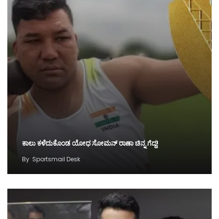
ಕಾಲು ಕಳೆದುಕೊಂಡ ಯೋಧ ಸೋಮನ್ ರಾಣಾ ಚಿನ್ನ ಗೆದ್ದ!
By
Sportsmail Desk