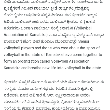
ಬೀದಿ ಪಾಲಾಯಿತು. ವಾಲಿಬಾಲ್‌ ಸಂಸ್ಥೆಗಳ ಒಳಜಗಳ, ರಾಜಕೀಯ ಹಾಗೂ
ಪ್ರತಿಷ್ಠೆಗಳಿಗೆ ಸಿಲುಕಿದ ವಾಲಿಬಾಲ್‌ ಕ್ರೀಡೆ ರಾಜ್ಯಗಳಲ್ಲಿ ಮಾತ್ರವಲ್ಲ
ದೇಶದಲ್ಲಿಯೇ ಅವನತಿಯ ಹೆಜ್ಜೆ ಹಿಡಿಯಿತು. ಈಗ ಕರ್ನಾಟಕ ರಾಜ್ಯದ
ಹಿರಿಯ ವಾಲಿಬಾಲ್‌ ಆಟಗಾರರು, ವಾಲಿಬಾಲ್‌ ಕ್ರೀಡೆಯ ಬಗ್ಗೆ ಕಾಳಜಿ
ಇರುವವರು ಒಂದಾಗಿ ವಾಲಿಬಾಲ್‌ ಸಂಸ್ಥೆ ಕರ್ನಾಟಕ (Volleyball
Association of Karnataka) ಎಂಬ ಸಂಸ್ಥೆಯನ್ನು ಹುಟ್ಟು ಹಾಕಿ ರಾಜ್ಯದ
ವಾಲಿಬಾಲ್‌ಗೆ ಹೊಸ ಜೀವ ತುಂಬಲು ಮುಂದಾಗಿದ್ದಾರೆ. Senior
volleyball players and those who care about the sport of
volleyball in the state of Karnataka have come together to
form an organization called Volleyball Association
Karnataka and breathe new life into volleyball in the state.
ಕರ್ನಾಟಕ ಸೊಸೈಟಿ ನೋಂದಣಿ ಕಾಯಿದೆಯಡಿ ನೋಂದಣಿಯಾಗಿರುವ ಈ
ಸಂಸ್ಥೆಯ ಮೊದಲ ವಾರ್ಷಿಕ ಸಭೆ ಬೆಂಗಳೂರಿನ ಸೆಂಚುರಿ ಕ್ಲಬ್‌ನಲ್ಲಿ
ನಡೆಯಿತು. ಮಾಜಿ ಆಟಗಾರ ಕೆ. ಆರ್‌, ಲಕ್ಷ್ಮೀನಾರಾಯಣ ಅವರು
ಮುತುವರ್ಜಿ ವಹಿಸಿ ನಾಡಿನ ಕ್ರೀಡಾಸಕ್ತರು, ಪೋಷಕರನ್ನು ಸಂಪರ್ಕಿಸಿ ಈ
ಸಂಸ್ಥೆಯನ್ನು ಕಟ್ಟಿದ್ದಾರೆ. ಮಾತ್ರವಲ್ಲ, ಕಾರ್ಯದರ್ಶಿಯ ಜವಾಬ್ದಾರಿಯನ್ನೂ