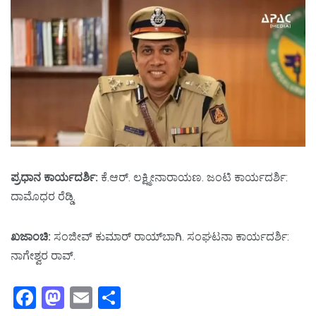
ಪ್ರಧಾನ ಕಾರ್ಯದರ್ಶಿ:
ಕೆ.ಆರ್‌. ಲಕ್ಷ್ಮೀನಾರಾಯಣ. ಜಂಟಿ ಕಾರ್ಯದರ್ಶಿ:
ದಾಮೊಧರ ರೆಡ್ಡಿ.
ಖಜಾಂಚಿ:
ಸಂಜೀವ್‌ ಕುಮಾರ್‌ ರಾಯ್‌ಬಾಗಿ. ಸಂಘಟನಾ ಕಾರ್ಯದರ್ಶಿ:
ನಾಗೇಶ್ವರ ರಾವ್‌.
Facebook
Mastodon
Email
Share