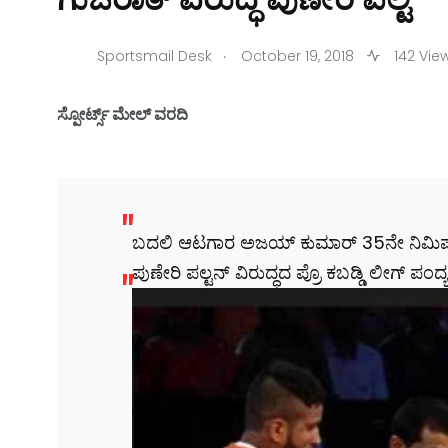
.
Sportsmail Desk
October 19, 2018
142 Vie
ಸ್ಪೋರ್ಟ್ಸ್ ಮೇಲ್ ವರದಿ
ಬದಲಿ ಆಟಗಾರ ಅಜಯ್ ಕುಮಾರ್ 35ನೇ ನಿಮಿಷದಲ್
ಪುಣೇರಿ ಪಲ್ಟನ್ ವಿರುದ್ಧದ ಪ್ರೊ ಕಬಡ್ಡಿ ಲೀಗ್ ಪಂದ