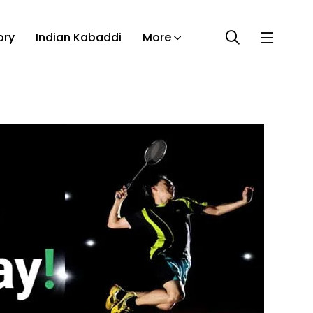
ory
Indian Kabaddi
More