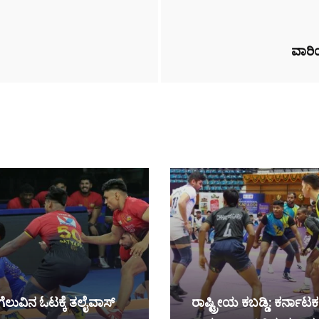
ವಾರಿಯ
‌ ಗೆಲುವಿನ ಓಟಕ್ಕೆ ತಲೈವಾಸ್‌
ರಾಷ್ಟ್ರೀಯ ಕಬಡ್ಡಿ: ಕರ್ನಾಟಕಕ್