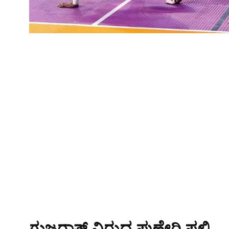
ಗುಜರಾತ್ ವಿರುದ್ಧ ಪುಣೇರಿ ಪಲ್ಟಿ