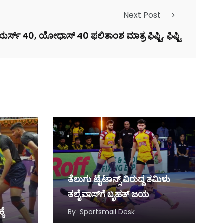
Next Post
ರ್ಸ್ 40, ಯೋಧಾಸ್ 40 ಫಲಿತಾಂಶ ಮಾತ್ರ ಫಿಫ್ಟಿ, ಫಿಫ್ಟಿ
ತೆಲುಗು ಟೈಟಾನ್ಸ್‌ ವಿರುದ್ದ ತಮಿಳು
ತಲೈವಾಸ್‌ಗೆ ಬೃಹತ್‌ ಜಯ
ಕೆ
By
Sportsmail Desk