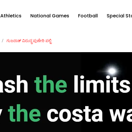
Athletics
National Games
Football
Special St
/
ಗುಜರಾತ್ ವಿರುದ್ಧ ಪುಣೇರಿ ಪಲ್ಟಿ