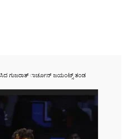
ಿಸಿದ ಗುಜರಾತ್ ಾರ್ಚೂನ್ ಜಯಂಟ್ಸ್ ತಂಡ