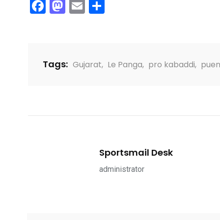
Facebook
Mastodon
Email
Share
Tags:
Gujarat
,
Le Panga
,
pro kabaddi
,
puen
Sportsmail Desk
administrator