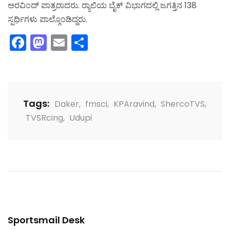
ಅರವಿಂದ್ ಪಾತ್ರರಾದರು. ರ‌್ಯಾಲಿಯ ಬೈಕ್ ವಿಭಾಗದಲ್ಲಿ ಜಗತ್ತಿನ 138
ಸ್ಪರ್ಧಿಗಳು ಪಾಲ್ಗೊಂಡಿದ್ದರು.
Facebook
Mastodon
Email
Share
Tags:
Daker
,
fmsci
,
KPAravind
,
ShercoTVS
,
TVSRcing
,
Udupi
Sportsmail Desk