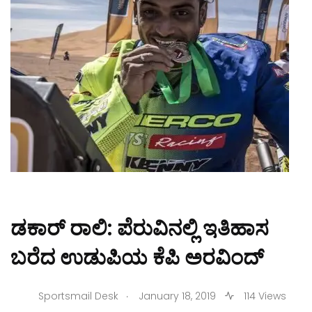
ಡಕಾರ್ ರಾಲಿ: ಪೆರುವಿನಲ್ಲಿ ಇತಿಹಾಸ
ಬರೆದ ಉಡುಪಿಯ ಕೆಪಿ ಅರವಿಂದ್
.
Sportsmail Desk
January 18, 2019
114 Views