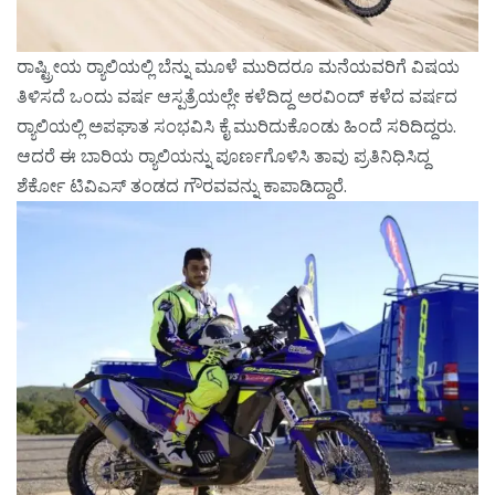
ರಾಷ್ಟ್ರೀಯ ರ‌್ಯಾಲಿಯಲ್ಲಿ ಬೆನ್ನು ಮೂಳೆ ಮುರಿದರೂ ಮನೆಯವರಿಗೆ ವಿಷಯ
ತಿಳಿಸದೆ ಒಂದು ವರ್ಷ ಆಸ್ಪತ್ರೆಯಲ್ಲೇ ಕಳೆದಿದ್ದ ಅರವಿಂದ್ ಕಳೆದ ವರ್ಷದ
ರ‌್ಯಾಲಿಯಲ್ಲಿ ಅಪಘಾತ ಸಂಭವಿಸಿ ಕೈ ಮುರಿದುಕೊಂಡು ಹಿಂದೆ ಸರಿದಿದ್ದರು.
ಆದರೆ ಈ ಬಾರಿಯ ರ‌್ಯಾಲಿಯನ್ನು ಪೂರ್ಣಗೊಳಿಸಿ ತಾವು ಪ್ರತಿನಿಧಿಸಿದ್ದ
ಶೆರ್ಕೋ ಟಿವಿಎಸ್ ತಂಡದ ಗೌರವವನ್ನು ಕಾಪಾಡಿದ್ದಾರೆ.