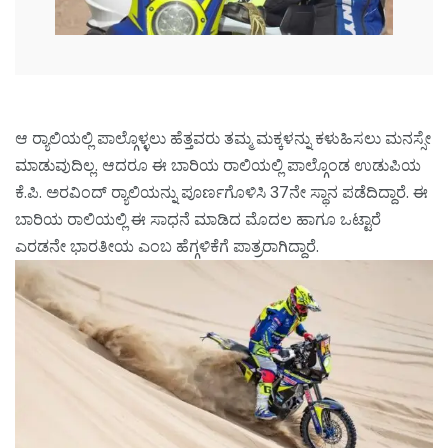
ಆ ರ‌್ಯಾಲಿಯಲ್ಲಿ ಪಾಲ್ಗೊಳ್ಳಲು ಹೆತ್ತವರು ತಮ್ಮ ಮಕ್ಕಳನ್ನು ಕಳುಹಿಸಲು ಮನಸ್ಸೇ
ಮಾಡುವುದಿಲ್ಲ. ಆದರೂ ಈ ಬಾರಿಯ ರಾಲಿಯಲ್ಲಿ ಪಾಲ್ಗೊಂಡ ಉಡುಪಿಯ
ಕೆ.ಪಿ. ಅರವಿಂದ್ ರ‌್ಯಾಲಿಯನ್ನು ಪೂರ್ಣಗೊಳಿಸಿ 37ನೇ ಸ್ಥಾನ ಪಡೆದಿದ್ದಾರೆ. ಈ
ಬಾರಿಯ ರಾಲಿಯಲ್ಲಿ ಈ ಸಾಧನೆ ಮಾಡಿದ ಮೊದಲ ಹಾಗೂ ಒಟ್ಟಾರೆ
ಎರಡನೇ ಭಾರತೀಯ ಎಂಬ ಹೆಗ್ಗಳಿಕೆಗೆ ಪಾತ್ರರಾಗಿದ್ದಾರೆ.