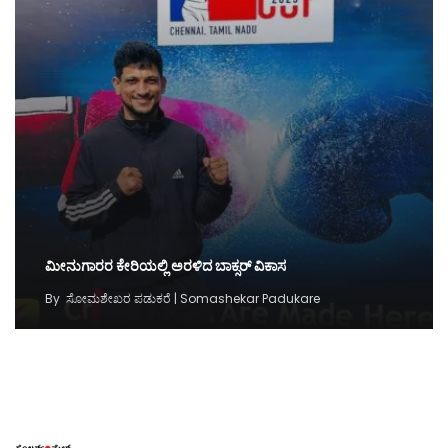
ಮೀನುಗಾರರ ಕೇರಿಯಲ್ಲಿ ಅರಳಿದ ಬಾಕ್ಸರ್‌ ವಿಕಾಸ
By
ಸೋಮಶೇಖರ ಪಡುಕರೆ | Somashekar Padukare