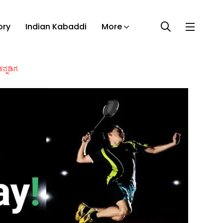
ory
Indian Kabaddi
More
ಕನ್ನಡಿಗ