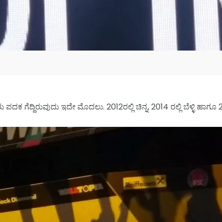
ಪದಕ ಗೆದ್ದಿರುವುದು ಇದೇ ಮೊದಲು. 2012ರಲ್ಲಿ ಚಿನ್ನ, 2014 ರಲ್ಲಿ ಬೆಳ್ಳಿ ಹಾಗ