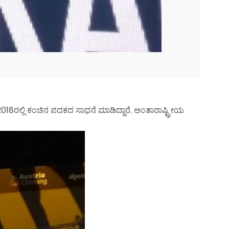
ೂ 2018ರಲ್ಲಿ ಕಂಚಿನ ಪದಕದ ಸಾಧನೆ ಮಾಡಿದ್ದಾರೆ. ಅಂತಾರಾಷ್ಟ್ರೀಯ