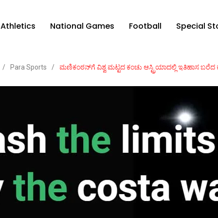
Athletics
National Games
Football
Special St
/
Para Sports
/
ಮಣಿಕಂಠನ್‌ಗೆ ವಿಶ್ವ ಮಟ್ಟದ ಕಂಚು ಆಸ್ಟ್ರಿಯಾದಲ್ಲಿ ಇತಿಹಾಸ ಬರೆದ 