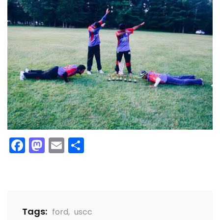
Facebook
Mastodon
Email
Share
Tags:
ford
,
uscc