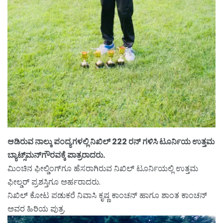
ಆಡಿರುವ ನಾಲ್ಕು ಪಂದ್ಯಗಳಲ್ಲಿ ನಿಖಿಲ್ 222 ರನ್ ಗಳಿಸಿ ಟೂರ್ನಿಯ ಉತ್ತಮ
ಬ್ಯಾಟ್ಸ್‌ಮನ್‌ಗೌರವಕ್ಕೆ ಪಾತ್ರರಾದರು.
ಮಿಂಚಿನ ಫೀಲ್ಡಿಂಗ್‌ಗೂ ಹೆಸರಾಗಿರುವ ನಿಖಿಲ್ ಟೂರ್ನಿಯಲ್ಲಿ ಉತ್ತಮ
ಫೀಲ್ಡರ್ ಪ್ರಶಸ್ತಿಗೂ ಅರ್ಹರಾದರು.
ನಿಖಿಲ್ ಕೋಟ ಪಡುಕರೆ ನಿವಾಸಿ ಕೃಷ್ಣ ಕಾಂಚನ್ ಹಾಗೂ ಶಾಂತ ಕಾಂಚನ್
ಅವರ ಹಿರಿಯ ಪುತ್ರ.