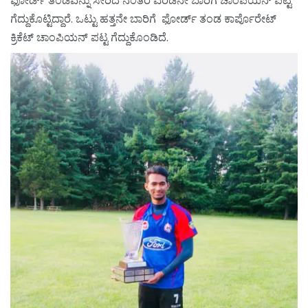
ಫೋರ್ಡ್ ತಂಡವನ್ನು ಸೇರಿದ ನಂತರ ಎರಡನೇ ಬಾರಿಗೆ ಚಾಂಪಿಯನ್ ಪಟ್ಟ
ಗೆದ್ದುಕೊಟ್ಟಿದ್ದಾರೆ. ಒಟ್ಟು ಹತ್ತನೇ ಬಾರಿಗೆ ಫೋರ್ಡ್ ತಂಡ ಕಾರ್ಪೊರೇಟ್
ಕ್ರಿಕೆಟ್ ಚಾಂಪಿಯನ್ ಪಟ್ಟ ಗೆದ್ದುಕೊಂಡಿದೆ.