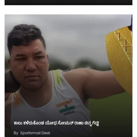
ಕಾಲು ಕಳೆದುಕೊಂಡ ಯೋಧ ಸೋಮನ್ ರಾಣಾ ಚಿನ್ನ ಗೆದ್ದ!
By
Sportsmail Desk