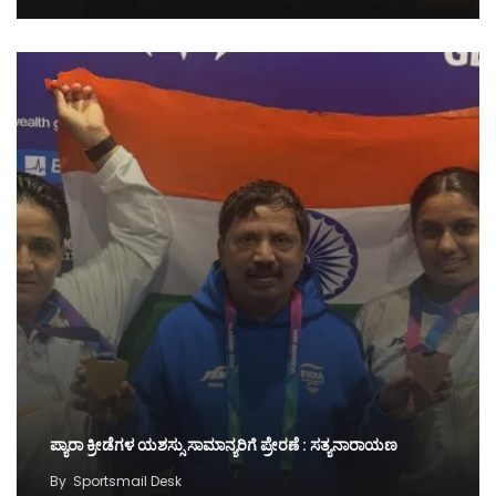
ಪ್ಯಾರಾ ಕ್ರೀಡೆಗಳ ಯಶಸ್ಸು ಸಾಮಾನ್ಯರಿಗೆ ಪ್ರೇರಣೆ : ಸತ್ಯನಾರಾಯಣ
By
Sportsmail Desk