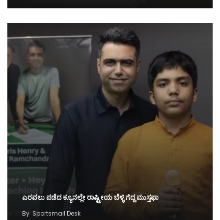
ಎರವಲು ಪಡೆದ ಕ್ಯೂನಲ್ಲೇ ರಾಷ್ಟ್ರೀಯ ಬೆಳ್ಳಿ ಗೆದ್ದ ಮುಸ್ತಫಾ
By
Sportsmail Desk