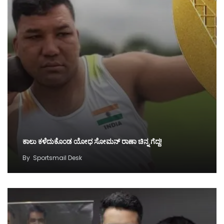
ಕಾಲು ಕಳೆದುಕೊಂಡ ಯೋಧ ಸೋಮನ್ ರಾಣಾ ಚಿನ್ನ ಗೆದ್ದ!
By
Sportsmail Desk