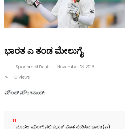
ಭಾರತ ಎ ತಂಡ ಮೇಲುಗೈ
.
Sportsmail Desk
November 18, 2018
115 Views
ಮೌಂಟ್ ಮೌಂಗನಾಯ್:
ಮೊದಲ ಇನಿಂಗ್ಸ್ ನಲ್ಲಿ ಬೃಹತ್ ಮೊತ್ತ ಪೇರಿಸಿದ ಭಾರತ(ಎ)