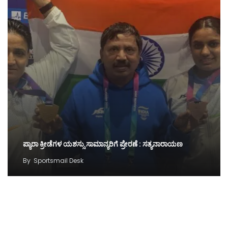
ಪ್ಯಾರಾ ಕ್ರೀಡೆಗಳ ಯಶಸ್ಸು ಸಾಮಾನ್ಯರಿಗೆ ಪ್ರೇರಣೆ : ಸತ್ಯನಾರಾಯಣ
By
Sportsmail Desk