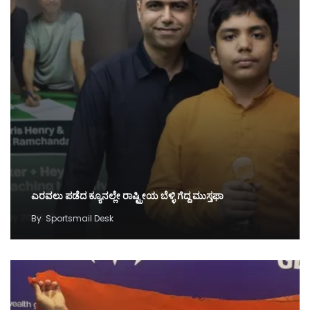
ಎರವಲು ಪಡೆದ ಕ್ಯೂನಲ್ಲೇ ರಾಷ್ಟ್ರೀಯ ಬೆಳ್ಳಿ ಗೆದ್ದ ಮುಸ್ತಫಾ
By
Sportsmail Desk