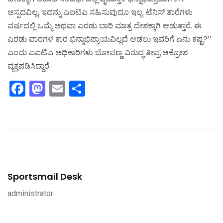
ಆಸ್ಪದವಿಲ್ಲ. ಇದನ್ನು ಎಐಟಿಎ ಸಹಿಸುವುದೂ ಇಲ್ಲ. ಟೆನಿಸ್ ತಾರೆಗಳು
ವರ್ಷದಲ್ಲಿ ಒಮ್ಮೆ ಅಥವಾ ಎರಡು ಬಾರಿ ಮಾತ್ರ ದೇಶಕ್ಕಾಗಿ ಆಡುತ್ತಾರೆ. ಈ
ಎರಡು ವಾರಗಳ ಕಾರ ಭಿನ್ನಾಭಿಪ್ರಾಯವಿಲ್ಲದೆ ಆಡಲು ಇವರಿಗೆ ಏನು ಕಷ್ಟ?’’
ಎಂದು ಎಐಟಿಎ ಅಧಿಕಾರಿಗಳು ಬೋಪಣ್ಣ ವಿರುದ್ಧ ತೀವ್ರ ಆಕ್ರೋಶ
ವ್ಯಕ್ತಪಡಿಸಿದ್ದಾರೆ.
Facebook
Mastodon
Email
Share
Sportsmail Desk
administrator