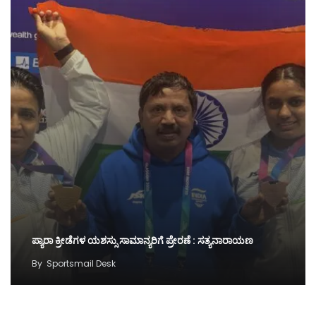
ಪ್ಯಾರಾ ಕ್ರೀಡೆಗಳ ಯಶಸ್ಸು ಸಾಮಾನ್ಯರಿಗೆ ಪ್ರೇರಣೆ : ಸತ್ಯನಾರಾಯಣ
By
Sportsmail Desk