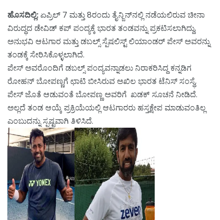
ಹೊಸದಿಲ್ಲಿ:
ಏಪ್ರಿಲ್ 7 ಮತ್ತು 8ರಂದು ತೈನ್ಜಿನ್‌ನಲ್ಲಿ ನಡೆಯಲಿರುವ ಚೀನಾ
ವಿರುದ್ಧದ ಡೇವಿಡ್ ಕಪ್ ಪಂದ್ಯಕ್ಕೆ ಭಾರತ ತಂಡವನ್ನು ಪ್ರಕಟಿಸಲಾಗಿದ್ದು,
ಅನುಭವಿ ಆಟಗಾರ ಮತ್ತು ಡಬಲ್ಸ್ ಸ್ಪೆಷಲಿಸ್ಟ್ ಲಿಯಾಂಡರ್ ಪೇಸ್ ಅವರನ್ನು
ತಂಡಕ್ಕೆ ಸೇರಿಸಿಕೊಳ್ಳಲಾಗಿದೆ.
ಪೇಸ್ ಅವರೊಂದಿಗೆ ಡಬಲ್ಸ್ ಪಂದ್ಯವನ್ನಾಡಲು ನಿರಾಕರಿಸಿದ್ದ ಕನ್ನಡಿಗ
ರೋಹನ್ ಬೋಪಣ್ಣಗೆ ಛಾಟಿ ಬೀಸಿರುವ ಅಖಿಲ ಭಾರತ ಟೆನಿಸ್ ಸಂಸ್ಥೆ,
ಪೇಸ್ ಜೊತೆ ಆಡುವಂತೆ ಬೋಪಣ್ಣ ಅವರಿಗೆ ಖಡಕ್ ಸೂಚನೆ ನೀಡಿದೆ.
ಅಲ್ಲದೆ ತಂಡ ಆಯ್ಕೆ ಪ್ರಕ್ರಿಯೆಯಲ್ಲಿ ಆಟಗಾರರು ಹಸ್ತಕ್ಷೇಪ ಮಾಡುವಂತಿಲ್ಲ
ಎಂಬುದನ್ನು ಸ್ಪಷ್ಟವಾಗಿ ತಿಳಿಸಿದೆ.