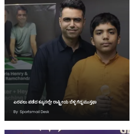
ಎರವಲು ಪಡೆದ ಕ್ಯೂನಲ್ಲೇ ರಾಷ್ಟ್ರೀಯ ಬೆಳ್ಳಿ ಗೆದ್ದ ಮುಸ್ತಫಾ
By
Sportsmail Desk