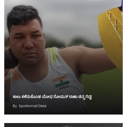
ಕಾಲು ಕಳೆದುಕೊಂಡ ಯೋಧ ಸೋಮನ್ ರಾಣಾ ಚಿನ್ನ ಗೆದ್ದ!
By
Sportsmail Desk