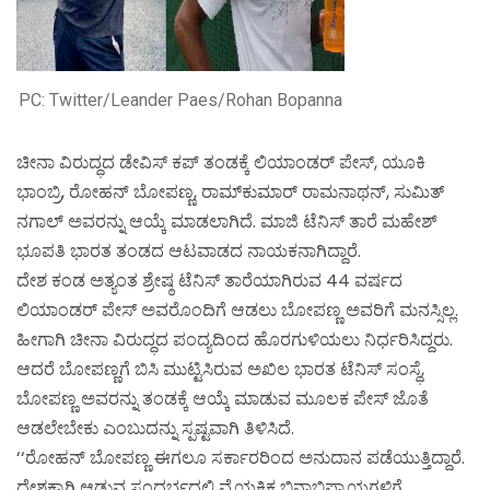
PC: Twitter/Leander Paes/Rohan Bopanna
ಚೀನಾ ವಿರುದ್ಧದ ಡೇವಿಸ್ ಕಪ್ ತಂಡಕ್ಕೆ ಲಿಯಾಂಡರ್ ಪೇಸ್, ಯೂಕಿ
ಭಾಂಬ್ರಿ, ರೋಹನ್ ಬೋಪಣ್ಣ, ರಾಮ್‌ಕುಮಾರ್ ರಾಮನಾಥನ್, ಸುಮಿತ್
ನಗಾಲ್ ಅವರನ್ನು ಆಯ್ಕೆ ಮಾಡಲಾಗಿದೆ. ಮಾಜಿ ಟೆನಿಸ್ ತಾರೆ ಮಹೇಶ್
ಭೂಪತಿ ಭಾರತ ತಂಡದ ಆಟವಾಡದ ನಾಯಕನಾಗಿದ್ದಾರೆ.
ದೇಶ ಕಂಡ ಅತ್ಯಂತ ಶ್ರೇಷ್ಠ ಟೆನಿಸ್ ತಾರೆಯಾಗಿರುವ 44 ವರ್ಷದ
ಲಿಯಾಂಡರ್ ಪೇಸ್ ಅವರೊಂದಿಗೆ ಆಡಲು ಬೋಪಣ್ಣ ಅವರಿಗೆ ಮನಸ್ಸಿಲ್ಲ.
ಹೀಗಾಗಿ ಚೀನಾ ವಿರುದ್ಧದ ಪಂದ್ಯದಿಂದ ಹೊರಗುಳಿಯಲು ನಿರ್ಧರಿಸಿದ್ದರು.
ಆದರೆ ಬೋಪಣ್ಣಗೆ ಬಿಸಿ ಮುಟ್ಟಿಸಿರುವ ಅಖಿಲ ಭಾರತ ಟೆನಿಸ್ ಸಂಸ್ಥೆ,
ಬೋಪಣ್ಣ ಅವರನ್ನು ತಂಡಕ್ಕೆ ಆಯ್ಕೆ ಮಾಡುವ ಮೂಲಕ ಪೇಸ್ ಜೊತೆ
ಆಡಲೇಬೇಕು ಎಂಬುದನ್ನು ಸ್ಪಷ್ಟವಾಗಿ ತಿಳಿಸಿದೆ.
‘‘ರೋಹನ್ ಬೋಪಣ್ಣ ಈಗಲೂ ಸರ್ಕಾರರಿಂದ ಅನುದಾನ ಪಡೆಯುತ್ತಿದ್ದಾರೆ.
ದೇಶಕ್ಕಾಗಿ ಆಡುವ ಸಂದರ್ಭದಲ್ಲಿ ವೈಯಕ್ತಿಕ ಭಿನ್ನಾಭಿಪ್ರಾಯಗಳಿಗೆ