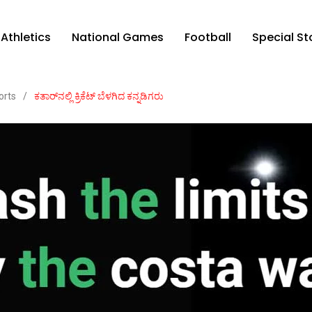
Athletics
National Games
Football
Special St
orts
/
ಕತಾರ್‌ನಲ್ಲಿ ಕ್ರಿಕೆಟ್ ಬೆಳಗಿದ ಕನ್ನಡಿಗರು