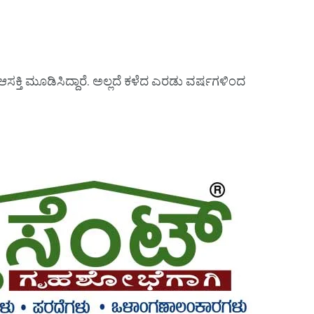
್ಗೆ ಆಸಕ್ತಿ ಮೂಡಿಸಿದ್ದಾರೆ. ಅಲ್ಲದೆ ಕಳೆದ ಎರಡು ವರ್ಷಗಳಿಂದ