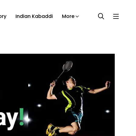
ory
Indian Kabaddi
More