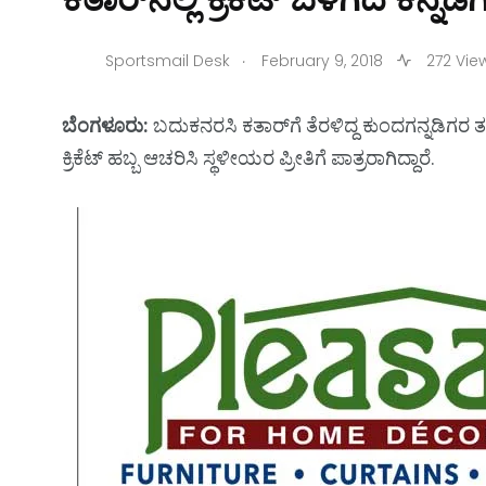
.
Sportsmail Desk
February 9, 2018
272 Vie
ಬೆಂಗಳೂರು:
ಬದುಕನರಸಿ ಕತಾರ್‌ಗೆ ತೆರಳಿದ್ದ ಕುಂದಗನ್ನಡಿಗರ ತಂಡವ
ಕ್ರಿಕೆಟ್ ಹಬ್ಬ ಆಚರಿಸಿ ಸ್ಥಳೀಯರ ಪ್ರೀತಿಗೆ ಪಾತ್ರರಾಗಿದ್ದಾರೆ.