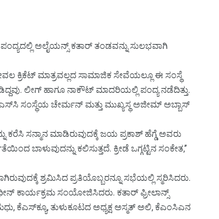
್ ಪಂದ್ಯದಲ್ಲಿ ಅಲೈಯನ್ಸ್ ಕತಾರ್ ತಂಡವನ್ನು ಸುಲಭವಾಗಿ
ೇವಲ ಕ್ರಿಕೆಟ್ ಮಾತ್ರವಲ್ಲದ ಸಾಮಾಜಿಕ ಸೇವೆಯಲ್ಲೂ ಈ ಸಂಸ್ಥೆ
ಡಿದ್ದವು. ಲೀಗ್ ಹಾಗೂ ನಾಕೌಟ್ ಮಾದರಿಯಲ್ಲಿ ಪಂದ್ಯ ನಡೆದಿತ್ತು.
ಸ್‌ಸಿ ಸಂಸ್ಥೆಯ ಚೇರ್ಮನ್ ಮತ್ತು ಮುಖ್ಯಸ್ಥ ಅಜೀಮ್ ಅಬ್ಬಾಸ್
್ನು ಕರೆಸಿ ಸನ್ಮಾನ ಮಾಡಿರುವುದಕ್ಕೆ ಜಯ ಪ್ರಕಾಶ್ ಹೆಗ್ಡೆ ಅವರು
ೆಯಿಂದ ಬಾಳುವುದನ್ನು ಕಲಿಸುತ್ತದೆ. ಕ್ರೀಡೆ ಒಗ್ಗಟ್ಟಿನ ಸಂಕೇತ,’’
ುವುದಕ್ಕೆ ಶ್ರಮಿಸಿದ ಪ್ರತಿಯೊಬ್ಬರನ್ನೂ ಸಭೆಯಲ್ಲಿ ಸ್ಮರಿಸಿದರು.
ಥೀನ್ ಕಾರ್ಯಕ್ರಮ ಸಂಯೋಜಿಸಿದರು. ಕತಾರ್ ಫ್ರೀಲಾನ್ಸ್
ು, ಕೆಎಸ್‌ಕ್ಯೂ, ತುಳುಕೂಟದ ಅಧ್ಯಕ್ಷ ಅಸ್ಮತ್ ಅಲಿ, ಕೆಎಂಸಿಎನ