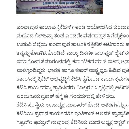
ಕುಂದಾಪುರ ತಾಲೂಕು ಕ್ರಿಕೆಟರ್ಸ್ ತಂಡ ಆಯೋಜಿಸಿದ ಕುಂದಾಪುರ 
ಮಣಿಸಿದ ಗೆಲ್‌ಹಿನ್ನಾ ತಂಡ ಎರಡನೇ ವರ್ಷದ ಪ್ರಶಸ್ತಿ ಗೆದ್ದುಕೊಂ
ಉಡುಪಿ ಜಿಲ್ಲೆಯ ಕುಂದಾಪುರ ತಾಲೂಕಿನ ಕ್ರಿಕೆಟ್ ಆಟಗಾರರು ಹಾಗೂ
ತನ್ನನ್ನು ತೊಡಗಿಸಿಕೊಂಡಿದೆ. ನಾಲ್ಕು ದಿನಗಳ ಕಾಲ ಫ್ಲಡ್ ಲೈಟ್
ಸಮಾರೋಪ ಸಮಾರಂಭದಲ್ಲಿ ಕರ್ನಾಟಕದ ಮಾಜಿ ಸಚಿವ, ಜನಾನುರಾಗಿ 
ಪಾಲ್ಗೊಂಡಿದ್ದರು. ಭಾರತ ಹಾಗೂ ಕತಾರ್ ರಾಷ್ಟ್ರಧ್ವಜ ಹಿಡಿದ ಪ
ಕತಾರ್‌ನಲ್ಲಿ ಕ್ರಿಕೆಟ್ ಅಭಿವೃದ್ಧಿಗೆ ಕೆಟಿಸಿ ಕೈಗೊಂಡ ಕಾರ್ಯಕ್
ಕೆಟಿಸಿ ಕಾರ್ಯವನ್ನು ಶ್ಲಾಘಿಸಿದರು. ‘‘ಎಲ್ಲರೂ ಒಗ್ಗಟ್ಟಿನಲ್ಲಿ ಆಟ
ಎಂದು ಜಯಪ್ರಕಾಶ್ ಹೆಗ್ಡೆ ಈ ಸಂದರ್ಭದಲ್ಲಿ ಹೇಳಿದರು.
ಕೆಟಿಸಿ ಸಂಸ್ಥೆಯ ಉಪಾಧ್ಯಕ್ಷ ಮುಬಾರಕ್ ಕೋಡಿ ಅತಿಥಿಗಳನ್ನು ಸ್ವ
ಕೆಟಿಸಿಯ ಪ್ರಧಾನ ಕಾರ್ಯದರ್ಶಿ ಇಂತಿಕಾಬ್ ಅಲಮ್ ಪ್ರಾಸ್ತಾ
ಗ್ರೂಪ್‌ನ ಇಮ್ರಾನ್ ನಾವುಂದ, ಕೆಟಿಸಿಯ ಮಾಜಿ ಅಧ್ಯಕ್ಷ ಅಕ್ಬರ