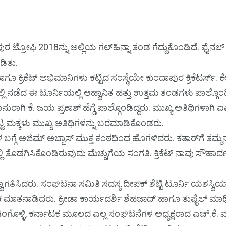
ಟ್ರೋಫಿ 2018ನ್ನು ಅಲ್ಲಿಯ ಗಲ್‌ಹಿನ್ನಾ ತಂಡ ಗೆದ್ದುಕೊಂಡಿದೆ. ಫೈನಲ
ಡಿತು.
 ಕ್ರಿಕೆಟ್ ಅಭಿಮಾನಿಗಳು ಕಟ್ಟಿದ ಸಂಸ್ಥೆಯೇ ಕುಂದಾಪುರ ಕ್ರಿಕೆಟರ್ಸ್. ಕ
‌ನಲ್ಲಿ ನಡೆದ ಈ ಟೂರ್ನಿಯಲ್ಲಿ ಆಹ್ವಾನಿತ ಹತ್ತು ಉತ್ತಮ ತಂಡಗಳು ಪಾಲ್ಗೊಂ
ಕೆ. ಜಯ ಪ್ರಕಾಶ್ ಹೆಗ್ಡೆ ಪಾಲ್ಗೊಂಡಿದ್ದರು. ಮುಖ್ಯ ಅತಿಥಿಗಳಾಗಿ ಐಎ
ುಟ್ಟ ಮಕ್ಕಳು ಮುಖ್ಯ ಅತಿಥಿಗಳನ್ನು ಬರಮಾಡಿಕೊಂಡರು.
ರಮಗಳ ಬಗ್ಗೆ ಅಜಿಮ್ ಅಬ್ಬಾಸ್ ಮುಕ್ತ ಕಂಠದಿಂದ ಹೊಗಳಿದರು. ಕತಾರ್‌ಗೆ ತಮ್ಮನ
ದಲ್ಲಿ ತೊಡಗಿಸಿಕೊಂಡಿರುವುದು ಮೆಚ್ಚುಗೆಯ ಸಂಗತಿ. ಕ್ರಿಕೆಟ್ ನಾವು ಸೌಹಾರ್ದತ
ಾಗತಿಸಿದರು. ಸಂಘಟನಾ ಸಮಿತಿ ಸದಸ್ಯ ದೀಪಕ್ ಶೆಟ್ಟಿ ಟೂರ್ನಿ ಯಶಸ್ವಿಯಾಗಿರ
ವಿಕ ಮಾತನಾಡಿದರು. ಕ್ರೀಡಾ ಕಾರ್ಯದರ್ಶಿ ಶೆಹಜಾದ್ ಹಾಗೂ ತುಫೈಲ್ ಮಾ
್ ಗಂಗೊಳ್ಳಿ, ಕರ್ನಾಟಕ ಮೂಲದ ಎಲ್ಲ ಸಂಘಟನೆಗಳ ಅಧ್ಯಕ್ಷರಾದ ಎಚ್.ಕೆ. ಮಧ