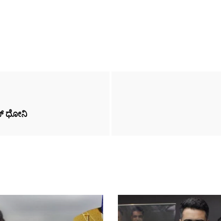
ಎಸ್ ಧೋನಿ