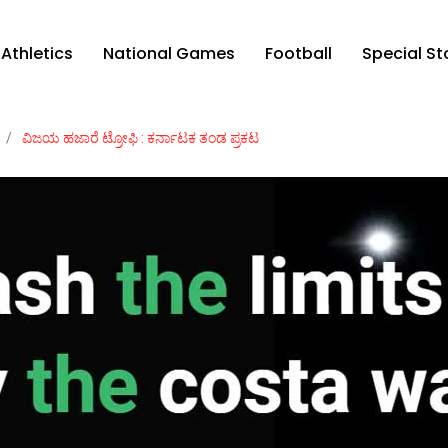
Athletics
National Games
Football
Special St
/
ವಿಜಯ ಹಜಾರೆ ಟ್ರೋಫಿ : ಕರ್ನಾಟಕ ತಂಡ ಪ್ರಕಟ