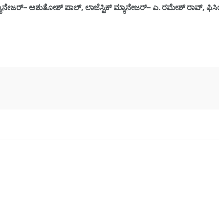
ಜರ್- ಅಶುತೋಶ್ ಪಾಲ್, ಲಾಜೆಸ್ಟಿಕ್ ಮ್ಯಾನೇಜರ್- ಎ. ರಮೇಶ್ ರಾವ್, ಫಿಸಿಯೋ