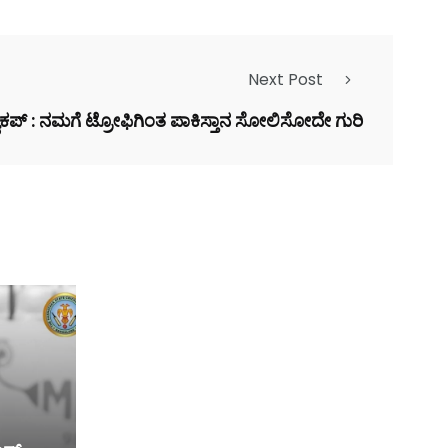
Next Post
ಾಕಪ್ : ನಮಗೆ ಟ್ರೋಫಿಗಿಂತ ಪಾಕಿಸ್ತಾನ ಸೋಲಿಸೋದೇ ಗುರಿ