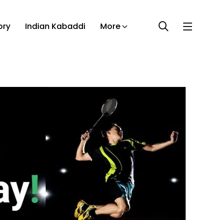
ory
Indian Kabaddi
More