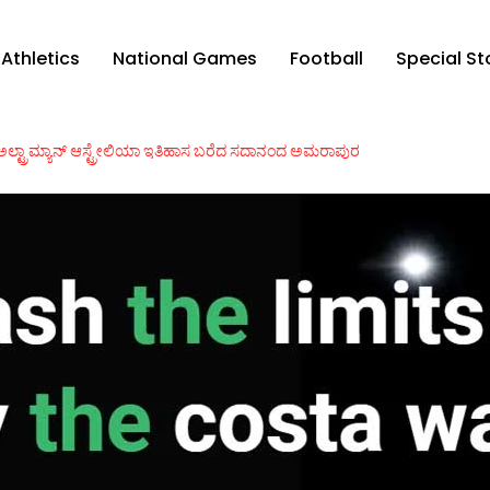
Athletics
National Games
Football
Special St
ಅಲ್ಟ್ರಾಮ್ಯಾನ್ ಆಸ್ಟ್ರೇಲಿಯಾ ಇತಿಹಾಸ ಬರೆದ ಸದಾನಂದ ಅಮರಾಪುರ