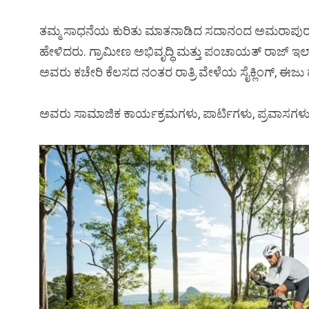
ತಮ್ಮ ಸಾಧನೆಯ ಕುರಿತು ಮಾತನಾಡಿದ ಸದಾನಂದ ಅಮರಾಪುರ ಅವ
ಹೇಳಿದರು. ಗ್ರಾಮೀಣ ಅಭಿವೃದ್ಧಿ ಮತ್ತು ಪಂಚಾಯತ್ ರಾಜ್ ಇಲ
ಅವರು ಕಚೇರಿ ಕೆಲಸದ ನಂತರ ರಾತ್ರಿ ವೇಳೆಯ ಸೈಕ್ಲಿಂಗ್, 
ಅವರು ಸಾಮಾಜಿಕ ಕಾರ್ಯಕ್ರಮಗಳು, ಪಾರ್ಟಿಗಳು, ಪ್ರವಾಸಗಳು ಮತ