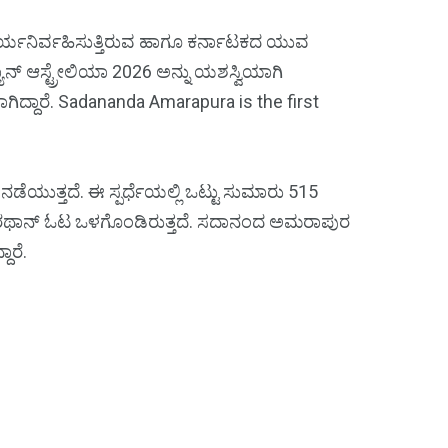
ಕಾರ್ಯನಿರ್ವಹಿಸುತ್ತಿರುವ ಹಾಗೂ ಕರ್ನಾಟಕದ ಯುವ
ಯಾನ್ ಆಸ್ಟ್ರೇಲಿಯಾ 2026 ಅನ್ನು ಯಶಸ್ವಿಯಾಗಿ
ಗಿದ್ದಾರೆ. Sadananda Amarapura is the first
ಾಲ ನಡೆಯುತ್ತದೆ. ಈ ಸ್ಪರ್ಧೆಯಲ್ಲಿ ಒಟ್ಟು ಸುಮಾರು 515
ಮ್ಯಾರಥಾನ್ ಓಟ ಒಳಗೊಂಡಿರುತ್ತದೆ. ಸದಾನಂದ ಅಮರಾಪುರ
ಾರೆ.