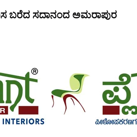
ಇತಿಹಾಸ ಬರೆದ ಸದಾನಂದ ಅಮರಾಪುರ