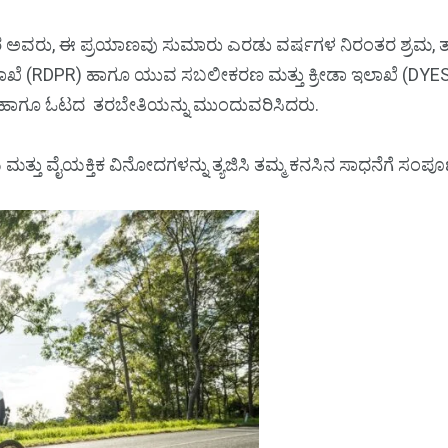
ರು, ಈ ಪ್ರಯಾಣವು ಸುಮಾರು ಎರಡು ವರ್ಷಗಳ ನಿರಂತರ ಶ್ರಮ, ತ್ಯಾಗ
ಾಖೆ (RDPR) ಹಾಗೂ ಯುವ ಸಬಲೀಕರಣ ಮತ್ತು ಕ್ರೀಡಾ ಇಲಾಖೆ (DYES) ಎ
ಈಜು ಹಾಗೂ ಓಟದ ತರಬೇತಿಯನ್ನು ಮುಂದುವರಿಸಿದರು.
್ತು ವೈಯಕ್ತಿಕ ವಿನೋದಗಳನ್ನು ತ್ಯಜಿಸಿ ತಮ್ಮ ಕನಸಿನ ಸಾಧನೆಗೆ ಸಂಪೂರ