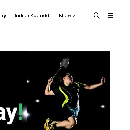
ory
Indian Kabaddi
More