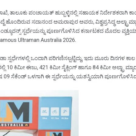
ಾಖೆ, ತಾಲೂಕು ಪಂಚಾಯತ್ ಹುಬ್ಬಳ್ಳಿ‌ನಲ್ಲಿ ಸಹಾಯಕ ನಿರ್ದೇಶಕರಾಗಿ 
ುದ್ದೆ ಹೊಂದಿರುವ ಸದಾನಂದ ಅಮರಾಪುರ ಅವರು, ವಿಶ್ವಪ್ರಸಿದ್ಧ ಅಲ್ಟ್ರಾಮ್
ಡ್ಯೂರನ್ಸ್ ಸ್ಪರ್ಧೆಯನ್ನು ಪೂರ್ಣಗೊಳಿಸಿದ ಕರ್ನಾಟಕದ ಮೊದಲ ವ್ಯಕ್ತಿಯಾ
famous Ultraman Australia 2026.
ಕ್ರೀಡಾ ಸ್ಪರ್ಧೆಗಳಲ್ಲಿ ಒಂದಾಗಿ ಪರಿಗಣಿಸಲ್ಪಟ್ಟಿದ್ದು, ಇದು ಮೂರು ದಿನಗಳ ಕ
ಿ 10 ಕಿಮೀ ಈಜು, 421 ಕಿಮೀ ಸೈಕ್ಲಿಂಗ್ ಹಾಗೂ 84 ಕಿಮೀ ಅಲ್ಟ್ರಾ 
ಸೆಕೆಂಡ್ ಒಳಗಾಗಿ ಈ ಸ್ಪರ್ಧೆಯನ್ನು ಯಶಸ್ವಿಯಾಗಿ ಪೂರ್ಣಗೊಳಿಸಿದ್ದ