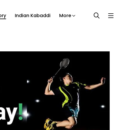
ory
Indian Kabaddi
More