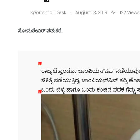
.
Sportsmail Desk
August 13, 2018
122 Views
ಸೋಮಶೇಖರ್ ಪಡುಕರೆ:
ರಾಜ್ಯ ಟೆಕ್ವಾಂಡೋ ಚಾಂಪಿಯನ್‌ಷಿಪ್ ನಡೆಯುವುದ
ಚಿಕಿತ್ಸೆ ಪಡೆಯುತ್ತಿದ್ದ. ಚಾಂಪಿಯನ್‌ಷಿಪ್ ತಪ್ಪಿ
ಒಂದು ಬೆಳ್ಳಿ ಹಾಗೂ ಒಂದು ಕಂಚಿನ ಪದಕ ಗೆದ್ದು 