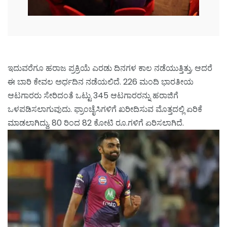
ಇದುವರೆಗೂ ಹರಾಜ ಪ್ರಕ್ರಿಯೆ ಎರಡು ದಿನಗಳ ಕಾಲ ನಡೆಯುತ್ತಿತ್ತು, ಆದರೆ
ಈ ಬಾರಿ ಕೇವಲ ಅರ್ಧದಿನ ನಡೆಯಲಿದೆ. 226 ಮಂದಿ ಭಾರತೀಯ
ಆಟಗಾರರು ಸೇರಿದಂತೆ ಒಟ್ಟು 345 ಆಟಗಾರರನ್ನು ಹರಾಜಿಗೆ
ಒಳಪಡಿಸಲಾಗುವುದು. ಫ್ರಾಂಚೈಸಿಗಳಿಗೆ ಖರೀದಿಸುವ ಮೊತ್ತದಲ್ಲಿ ಏರಿಕೆ
ಮಾಡಲಾಗಿದ್ದು, 80 ರಿಂದ 82 ಕೋಟಿ ರೂ.ಗಳಿಗೆ ಏರಿಸಲಾಗಿದೆ.