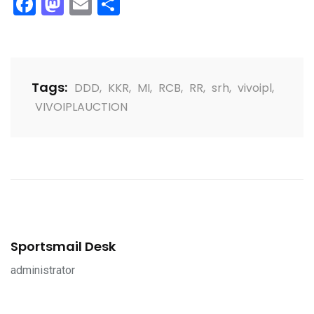
Facebook
Mastodon
Email
Share
Tags:
DDD
,
KKR
,
MI
,
RCB
,
RR
,
srh
,
vivoipl
,
VIVOIPLAUCTION
Sportsmail Desk
administrator