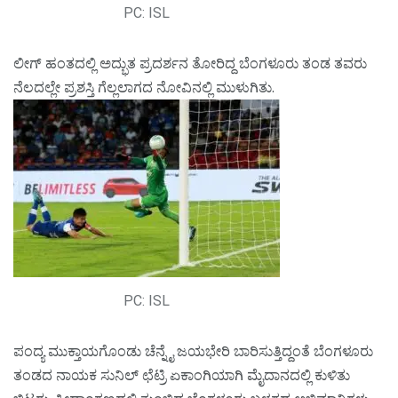
PC: ISL
ಲೀಗ್ ಹಂತದಲ್ಲಿ ಅದ್ಭುತ ಪ್ರದರ್ಶನ ತೋರಿದ್ದ ಬೆಂಗಳೂರು ತಂಡ ತವರು
ನೆಲದಲ್ಲೇ ಪ್ರಶಸ್ತಿ ಗೆಲ್ಲಲಾಗದ ನೋವಿನಲ್ಲಿ ಮುಳುಗಿತು.
PC: ISL
ಪಂದ್ಯ ಮುಕ್ತಾಯಗೊಂಡು ಚೆನ್ನೈ ಜಯಭೇರಿ ಬಾರಿಸುತ್ತಿದ್ದಂತೆ ಬೆಂಗಳೂರು
ತಂಡದ ನಾಯಕ ಸುನಿಲ್ ಛೆಟ್ರಿ ಏಕಾಂಗಿಯಾಗಿ ಮೈದಾನದಲ್ಲಿ ಕುಳಿತು