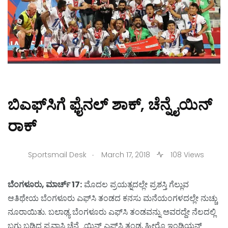
ಬಿಎಫ್‌ಸಿಗೆ ಫೈನಲ್ ಶಾಕ್, ಚೆನ್ನೈಯಿನ್
ರಾಕ್
.
Sportsmail Desk
March 17, 2018
108 Views
ಬೆಂಗಳೂರು, ಮಾರ್ಚ್ 17:
ಮೊದಲ ಪ್ರಯತ್ನದಲ್ಲೇ ಪ್ರಶಸ್ತಿ ಗೆಲ್ಲುವ
ಆತಿಥೇಯ ಬೆಂಗಳೂರು ಎಫ್‌ಸಿ ತಂಡದ ಕನಸು ಮನೆಯಂಗಳದಲ್ಲೇ ನುಚ್ಚು
ನೂರಾಯಿತು. ಬಲಾಢ್ಯ ಬೆಂಗಳೂರು ಎಫ್‌ಸಿ ತಂಡವನ್ನು ಅವರದ್ದೇ ನೆಲದಲ್ಲಿ
ಬಗ್ಗು ಬಡಿದ ಪ್ರವಾಸಿ ಚೆನ್ನೈಯಿನ್ ಎಫ್‌ಸಿ ತಂಡ, ಹೀರೊ ಇಂಡಿಯನ್