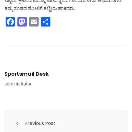
ಬಿಟ್ಟರು. ಕ್ರೀಡಾಂಗಣದಲ್ಲಿ ತುಂಬಿದ್ದ ಬೆಂಗಳೂರು ಬಳಗದ ಅಭಿಮಾನಿಗಳು
ತಮ್ಮ ತಂಡದ ಸೋಲಿಗೆ ಕಣ್ಣೀರು ಹಾಕಿದರು.
Facebook
Mastodon
Email
Share
Sportsmail Desk
administrator
Previous Post