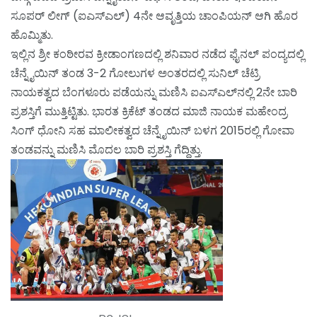
ಸೂಪರ್ ಲೀಗ್ (ಐಎಸ್‌ಎಲ್) 4ನೇ ಆವೃತ್ತಿಯ ಚಾಂಪಿಯನ್ ಆಗಿ ಹೊರ
ಹೊಮ್ಮಿತು.
ಇಲ್ಲಿನ ಶ್ರೀ ಕಂಠೀರವ ಕ್ರೀಡಾಂಗಣದಲ್ಲಿ ಶನಿವಾರ ನಡೆದ ಫೈನಲ್ ಪಂದ್ಯದಲ್ಲಿ
ಚೆನ್ನೈಯಿನ್ ತಂಡ 3-2 ಗೋಲುಗಳ ಅಂತರದಲ್ಲಿ ಸುನಿಲ್ ಚೆಟ್ರಿ
ನಾಯಕತ್ವದ ಬೆಂಗಳೂರು ಪಡೆಯನ್ನು ಮಣಿಸಿ ಐಎಸ್‌ಎಲ್‌ನಲ್ಲಿ 2ನೇ ಬಾರಿ
ಪ್ರಶಸ್ತಿಗೆ ಮುತ್ತಿಟ್ಟಿತು. ಭಾರತ ಕ್ರಿಕೆಟ್ ತಂಡದ ಮಾಜಿ ನಾಯಕ ಮಹೇಂದ್ರ
ಸಿಂಗ್ ಧೋನಿ ಸಹ ಮಾಲೀಕತ್ವದ ಚೆನ್ನೈಯಿನ್ ಬಳಗ 2015ರಲ್ಲಿ ಗೋವಾ
ತಂಡವನ್ನು ಮಣಿಸಿ ಮೊದಲ ಬಾರಿ ಪ್ರಶಸ್ತಿ ಗೆದ್ದಿತ್ತು.