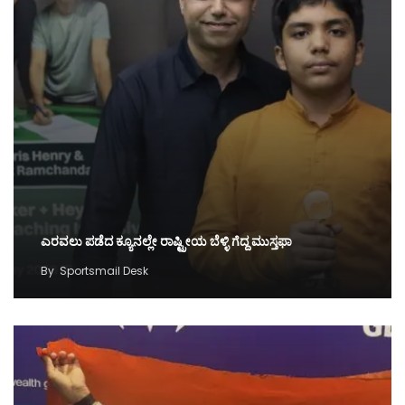
ಎರವಲು ಪಡೆದ ಕ್ಯೂನಲ್ಲೇ ರಾಷ್ಟ್ರೀಯ ಬೆಳ್ಳಿ ಗೆದ್ದ ಮುಸ್ತಫಾ
By
Sportsmail Desk