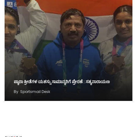
ಪ್ಯಾರಾ ಕ್ರೀಡೆಗಳ ಯಶಸ್ಸು ಸಾಮಾನ್ಯರಿಗೆ ಪ್ರೇರಣೆ : ಸತ್ಯನಾರಾಯಣ
By
Sportsmail Desk