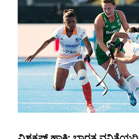
ವಿಶ್ವಕಪ್ ಹಾಕಿ: ಭಾರತ ವನಿತೆಯರ