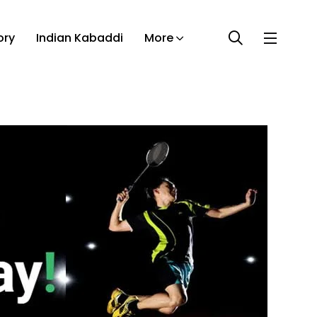
ory
Indian Kabaddi
More