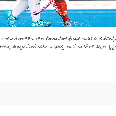
ೆಂಡ್ ನ ಗೋಲ್ ಕೀಪರ್ ಆಯೇಶಾ ಮೆಕ್ ಫೆರಾನ್ ಅವರ ತಂಡ ಸೆಮಿಫೈನಲ್
್ಲೂ ಪಂದ್ಯದ ಮೇಲೆ ಹಿಡಿತ ಸಾಧಿಸಿತ್ತು. ಆದರೆ ಶೂಟೌಟ್ ನಲ್ಲಿ ಅದೃಷ್ಟ 