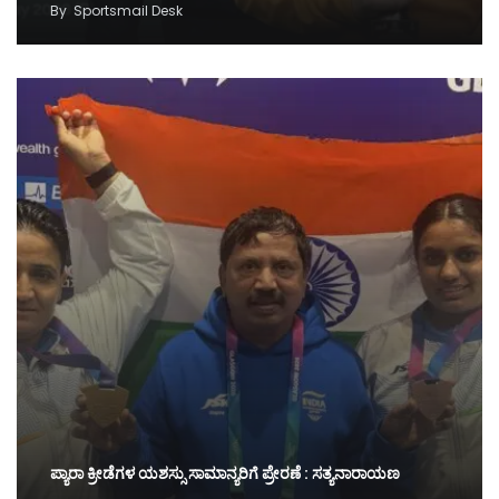
By
Sportsmail Desk
ಪ್ಯಾರಾ ಕ್ರೀಡೆಗಳ ಯಶಸ್ಸು ಸಾಮಾನ್ಯರಿಗೆ ಪ್ರೇರಣೆ : ಸತ್ಯನಾರಾಯಣ