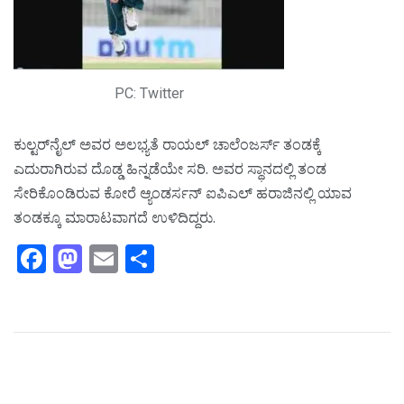
PC: Twitter
ಕುಲ್ಟರ್‌ನೈಲ್ ಅವರ ಅಲಭ್ಯತೆ ರಾಯಲ್ ಚಾಲೆಂಜರ್ಸ್ ತಂಡಕ್ಕೆ
ಎದುರಾಗಿರುವ ದೊಡ್ಡ ಹಿನ್ನಡೆಯೇ ಸರಿ. ಅವರ ಸ್ಥಾನದಲ್ಲಿ ತಂಡ
ಸೇರಿಕೊಂಡಿರುವ ಕೋರೆ ಆ್ಯಂಡರ್ಸನ್ ಐಪಿಎಲ್ ಹರಾಜಿನಲ್ಲಿ ಯಾವ
ತಂಡಕ್ಕೂ ಮಾರಾಟವಾಗದೆ ಉಳಿದಿದ್ದರು.
Facebook
Mastodon
Email
Share