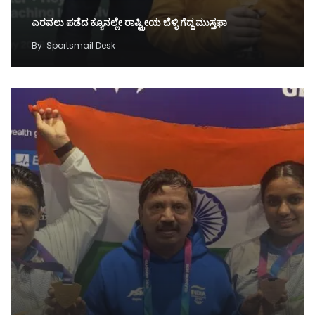
ಎರವಲು ಪಡೆದ ಕ್ಯೂನಲ್ಲೇ ರಾಷ್ಟ್ರೀಯ ಬೆಳ್ಳಿ ಗೆದ್ದ ಮುಸ್ತಫಾ
By
Sportsmail Desk