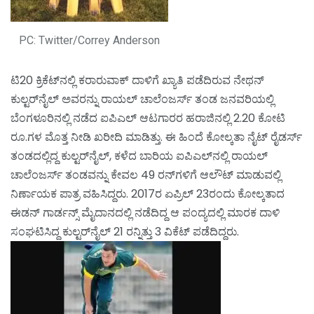
PC: Twitter/Correy Anderson
ಟಿ20 ಕ್ರಿಕೆಟ್‌ನಲ್ಲಿ ಕರಾರುವಾಕ್ ದಾಳಿಗೆ ಖ್ಯಾತಿ ಪಡೆದಿರುವ ನೇಥನ್
ಕುಲ್ಟರ್‌ನೈಲ್ ಅವರನ್ನು ರಾಯಲ್ ಚಾಲೆಂಜರ್ಸ್ ತಂಡ ಜನವರಿಯಲ್ಲಿ
ಬೆಂಗಳೂರಿನಲ್ಲಿ ನಡೆದ ಐಪಿಎಲ್ ಆಟಗಾರರ ಹರಾಜಿನಲ್ಲಿ 2.20 ಕೋಟಿ
ರೂ.ಗಳ ಮೊತ್ತ ನೀಡಿ ಖರೀದಿ ಮಾಡಿತ್ತು. ಈ ಹಿಂದೆ ಕೋಲ್ಕತಾ ನೈಟ್ ರೈಡರ್ಸ್
ತಂಡದಲ್ಲಿದ್ದ ಕುಲ್ಟರ್‌ನೈಲ್, ಕಳೆದ ಬಾರಿಯ ಐಪಿಎಲ್‌ನಲ್ಲಿ ರಾಯಲ್
ಚಾಲೆಂಜರ್ಸ್ ತಂಡವನ್ನು ಕೇವಲ 49 ರನ್‌ಗಳಿಗೆ ಆಲೌಟ್ ಮಾಡುವಲ್ಲಿ
ನಿರ್ಣಾಯಕ ಪಾತ್ರ ವಹಿಸಿದ್ದರು. 2017ರ ಏಪ್ರಿಲ್ 23ರಂದು ಕೋಲ್ಕತಾದ
ಈಡನ್ ಗಾರ್ಡನ್ಸ್ ಮೈದಾನದಲ್ಲಿ ನಡೆದಿದ್ದ ಆ ಪಂದ್ಯದಲ್ಲಿ ಮಾರಕ ದಾಳಿ
ಸಂಘಟಿಸಿದ್ದ ಕುಲ್ಟರ್‌ನೈಲ್ 21 ರನ್ನಿತ್ತು 3 ವಿಕೆಟ್ ಪಡೆದಿದ್ದರು.