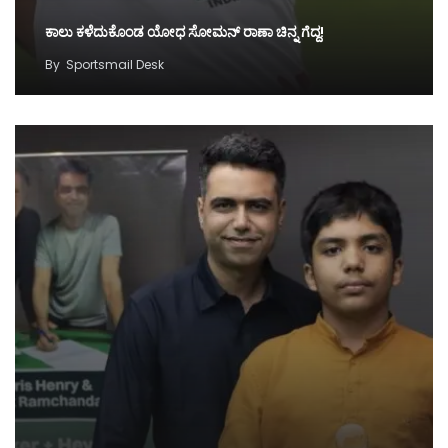
ಕಾಲು ಕಳೆದುಕೊಂಡ ಯೋಧ ಸೋಮನ್ ರಾಣಾ ಚಿನ್ನ ಗೆದ್ದ!
By
Sportsmail Desk