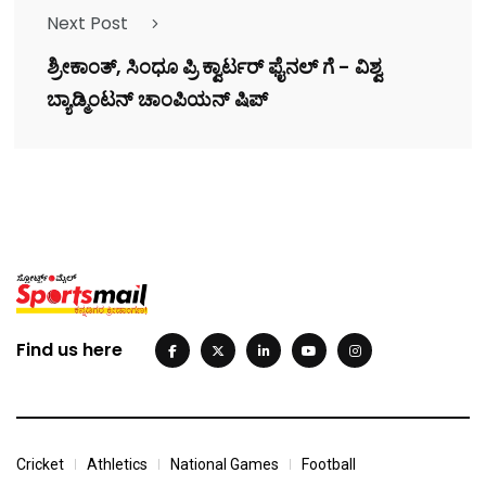
Next Post
ಶ್ರೀಕಾಂತ್, ಸಿಂಧೂ ಪ್ರಿ ಕ್ವಾರ್ಟರ್ ಫೈನಲ್ ಗೆ - ವಿಶ್ವ
ಬ್ಯಾಡ್ಮಿಂಟನ್ ಚಾಂಪಿಯನ್ ಷಿಪ್
Find us here
Cricket
Athletics
National Games
Football