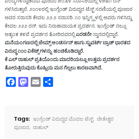
ಪಂದ್ಯಗಳನ್ನಾಡಿರುವ ಪೂಜಾರ ೫೦.೩೪ ಸರಾಸರಿಯಲ್ಲಿ ೪೫೩೧ ರನ್
ಗಳಿಸಿರುತ್ತಾರೆ. ೨೦೧೪ರಲ್ಲಿ ಇಂಗ್ಲೆಂಡ್ ವಿರುದ್ಧದ ಟೆಸ್ಟ್ ಸರಣಿಯಲ್ಲಿ ಪೂಜಾರ
ಅವರ ಸರಾಸರಿ ಕೇವಲ ೨೨.೨ ಸರಾಸರಿ. ೧೦ ಇನ್ನಿಗ್ಸ್ಗಳಲ್ಲಿ ಅವರು ಗಳಿಸಿದ್ದು
ಕೇವಲ ೨೨೨ ರನ್. ಇದು ನಿರಾಶಾದಾಯಕ ಪ್ರದರ್ಶನ. ಇಂಗ್ಲೆಂಡ್ ನಲ್ಲೂ
ಅತ್ಯಂತ ಕಳಪೆ ಪ್ರದರ್ಶನ ತೋರಿದವರಲ್ಲಿ
ಎರಡನೇ
ಸ್ಥಾನದಲ್ಲಿದ್ದಾರೆ.
ಮನೆಯಂಗಣದಲ್ಲಿ ಜೇಮ್ಸ್ ಆಂಡರ್ಸನ್ ಹಾಗು ಸ್ಟುವರ್ಟ್ ಬ್ರಾಡ್ ಭಾರತದ
ವಿರುದ್ಧ ೧೦೦ ವಿಕೆಟ್ಸ್ ಗಳನ್ನು ಹಂಚಿಕೊಡಿದ್ದಾರೆ.
ಕೆ ಎಲ್ ರಾಹುಲ್ ಪ್ರತಿಯೊಂದು ಮಾದರಿಯಲ್ಲೂ ಉತ್ತಮ ಪ್ರದರ್ಶನ
ತೋರುತ್ತಿರುವುದು ಕೊಹ್ಲಿಯ ಮನ ಗೆಲ್ಲಲು ಕಾರಣವಾಗಿದೆ.
Facebook
Mastodon
Email
Share
Tags:
ಇಂಗ್ಲೆಂಡ್ ವಿರುದ್ಧದ ಮೊದಲ ಟೆಸ್ಟ್
,
ಚೇತೇಶ್ವರ
ಪೂಜಾರ
,
ರಾಹುಲ್